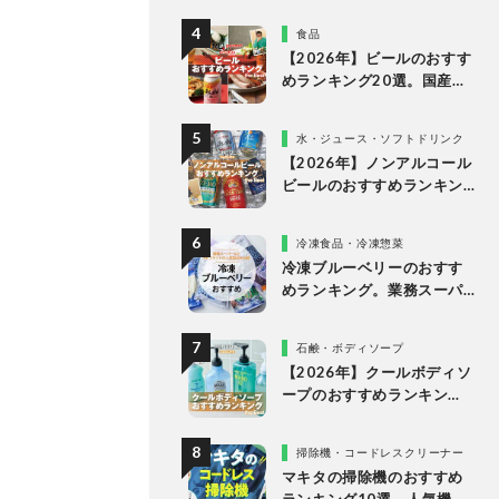
く人気商品をプロと比較
食品
【2026年】ビールのおすす
めランキング20選。国産の
人気ブランドの缶ビールを
専門家が比較
水・ジュース・ソフトドリンク
【2026年】ノンアルコール
ビールのおすすめランキン
グ10選。美味しい人気商品
を徹底比較
冷凍食品・冷凍惣菜
冷凍ブルーベリーのおすす
めランキング。業務スーパ
ーやドンキなど市販の人気
商品を比較
石鹸・ボディソープ
【2026年】クールボディソ
ープのおすすめランキン
グ。ドラッグストアなどで
買える人気製品を比較
掃除機・コードレスクリーナー
マキタの掃除機のおすすめ