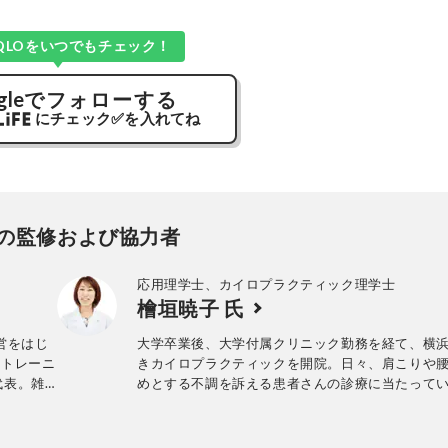
QLOをいつでもチェック！
gle
でフォローする
にチェック
✅
を入れてね
の監修および協力者
応用理学士、カイロプラクティック理学士
檜垣暁子 氏
運営をはじ
大学卒業後、大学付属クリニック勤務を経て、横
・トレーニ
きカイロプラクティックを開院。日々、肩こりや
代表。雑
めとする不調を訴える患者さんの診療に当たって
聞、雑誌、テレビ、ラジオなどでも活躍。