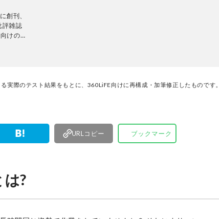
日に創刊、
批評雑誌
性向けの生
の専門家に
に比較・検
当に良いモ
中心に、
行ってい
る実際のテスト結果をもとに、360LiFE向けに再構成・加筆修正したものです
URLコピー
ブックマーク
は?