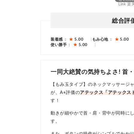
Link 楽
総合評
装着感
5.00
もみ心地
5.00
使い勝手
5.00
一同大絶賛の気持ちよさ! 首
【もみ玉タイプ】のネックマッサージャ
が、A+評価の
アテックス「アテックストー
す！
動きが細やかで首・肩・背中が同時に
す。
また、ボタンの操作がシンプルでわか