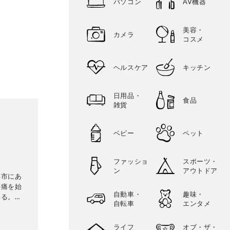
パソコン
AV機器
美容・
カメラ
コスメ
ヘルスケア
キッチン
日用品・
食品
雑貨
ベビー
ペット
ファッショ
スポーツ・
ン
アウトドア
浜市にあ
腰痛を始
自動車・
趣味・
いる。新
自転車
エンタメ
ライフ
オブ・ザ・