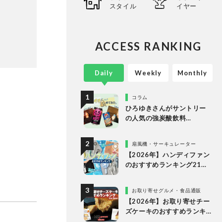
スタイル
イヤー
ACCESS RANKING
Daily
Weekly
Monthly
。
コラム
ひろゆきさんがサントリー
の人気の強炭酸飲料
「NOPE」とエナドリ「ペプ
シ リフレッシュショット」
扇風機・サーキュレーター
を実飲して食レポ！
【2026年】ハンディファン
のおすすめランキング21
選。冷却プレート付きなど
多様なタイプの人気製品を
お取り寄せグルメ・食品通販
比較
【2026年】お取り寄せチー
ズケーキのおすすめランキ
ング13選。冷凍・冷蔵で届