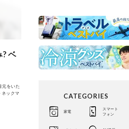
? ベ
首元をいた
 ネックマ
CATEGORIES
スマート
家電
フォン