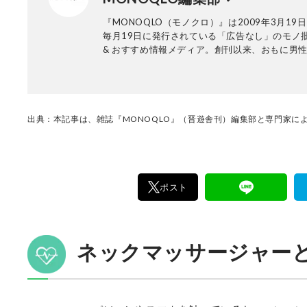
『MONOQLO（モノクロ）』は2009年3月19
毎月19日に発行されている「広告なし」のモノ
& おすすめ情報メディア。創刊以来、おもに男
活用品や家具、ガジェット、食品などを各分野
も協力を仰ぎ、編集部と社内の検証機関が実際
証・評価してきました。テストで見つけた「本
ノ」だけを厳選して紹介。編集長・山田和樹を
11名以上の編集体制で日々の検証・記事制作を
出典：本記事は、雑誌『MONOQLO』（晋遊舎刊）編集部と専門家によ
ます。
ポスト
ネックマッサージャーと