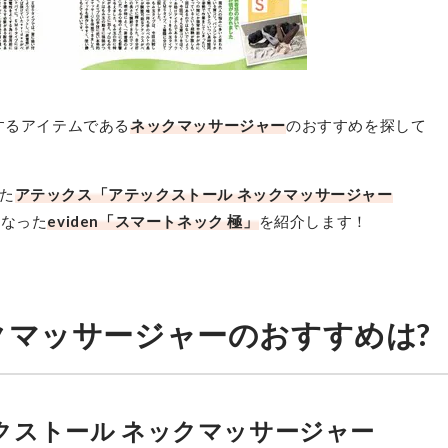
アテックス
アテックストール ネックマッサー
ジャー コードレス
するアイテムである
ネックマッサージャー
のおすすめを探して
最安価格:
16,800
〜
¥
た
アテックス「アテックストール ネックマッサージャー
となった
eviden「スマートネック 極」
を紹介します！
クマッサージャーのおすすめは?
クストール ネックマッサージャー