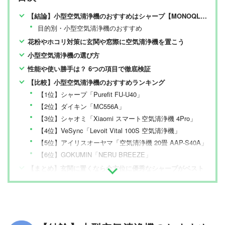
【結論】小型空気清浄機のおすすめはシャープ【MONOQLOが検証】
目的別・小型空気清浄機のおすすめ
花粉やホコリ対策に玄関や窓際に空気清浄機を置こう
小型空気清浄機の選び方
性能や使い勝手は？ 6つの項目で徹底検証
【比較】小型空気清浄機のおすすめランキング
【1位】シャープ「Purefit FU-U40」
【2位】ダイキン「MC556A」
【3位】シャオミ「Xiaomi スマート空気清浄機 4Pro」
【4位】VeSync「Levoit Vital 100S 空気清浄機」
【5位】アイリスオーヤマ「空気清浄機 20畳 AAP-S40A」
【6位】GOKUMIN「NERU BREEZE」
【まとめ】玄関に置くなら全方位に優秀なシャープがベスト