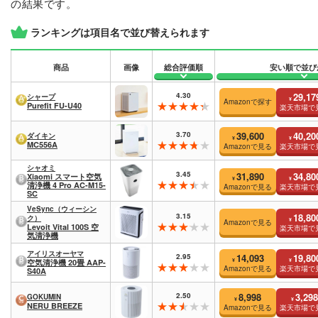
の結果です。
ランキングは項目名で並び替えられます
商品
画像
総合評価順
安い順で並び
4.30
29,17
シャープ
¥
Amazonで探す
Purefit FU-U40
楽天市場で
3.70
39,600
40,20
ダイキン
¥
¥
MC556A
Amazonで見る
楽天市場で
シャオミ
3.45
31,890
34,80
Xiaomi スマート空気
¥
¥
清浄機 4 Pro AC-M15-
Amazonで見る
楽天市場で
SC
VeSync（ウィーシン
3.15
18,80
ク）
¥
Amazonで見る
Levoit Vital 100S 空
楽天市場で
気清浄機
アイリスオーヤマ
2.95
14,093
19,80
¥
¥
空気清浄機 20畳 AAP-
Amazonで見る
楽天市場で
S40A
2.50
8,998
3,298
GOKUMIN
¥
¥
NERU BREEZE
Amazonで見る
楽天市場で