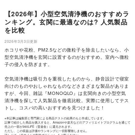
【2026年】小型空気清浄機のおすすめラ
ンキング。玄関に最適なのは? 人気製品
を比較
2026年3月3日更新
ホコリや花粉、PM2.5などの微粒子を除去したいなら、小
型空気清浄機を玄関に設置するのがおすすめ。室内へ微粒
子の侵入を防ぎます。
空気清浄機は吸引力を重視したものから、静音設計で寝室
向けのものやおしゃれなものなどさまざまな製品がありま
すが、今回、雑誌『MONOQLO』は玄関向きの小型空気
清浄機を探して人気製品を徹底比較。実際に使用してテス
トし、コスパの高いおすすめを見つけました！
※本記事は編集部と専門家による商品テストの結果のもと作成しています。
記事で紹介した商品を購入すると、Amazonや楽天などのアフィリエイトプログラムを通じて
売上の一部が360LiFE（晋遊舎）に還元されます。
ただし、この収益は評価やランキングに一切影響致しません。