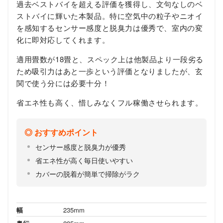
過去ベストバイを超える評価を獲得し、文句なしのベ
ストバイに輝いた本製品。特に空気中の粒子やニオイ
を感知するセンサー感度と脱臭力は優秀で、室内の変
化に即対応してくれます。
適用畳数が18畳と、スペック上は他製品より一段劣る
ため吸引力はあと一歩という評価となりましたが、玄
関で使う分には必要十分！
省エネ性も高く、惜しみなくフル稼働させられます。
おすすめポイント
センサー感度と脱臭力が優秀
省エネ性が高く毎日使いやすい
カバーの脱着が簡単で掃除がラク
幅
235mm