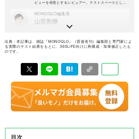
手法を心がけている。趣味はプラモデル作り。
ビューを得意とするレビュアー。テストスペースとして
守谷市に一戸建てタイプの「家電ラボ」を開設し、冷蔵
庫や洗濯機など、大型家電のレビューも行っている。レ
MONOQLO編集長
ビュー歴10年以上。
山田和樹
1993年生まれ。2016年に新卒で晋遊舎に入社し、雑誌
『LDK』の編集を経て2025年『MONOQLO』編集長に
就任。9年以上の編集人生であらゆるジャンルのモノをテ
出典：本記事は、雑誌『MONOQLO』（晋遊舎刊）編集部と専門家によ
ストしてきたが、デジタルガジェット、アウトドアグッ
最新の良いモノおすすめベストバイ
る実際のテスト結果をもとに、360LiFE向けに再構成・加筆修正したも
ズ、マネーが得意。テストのためなら大学研究所から中
のです。
MONOQLO編集部
華料理店まであらゆる場所に押しかける。
『MONOQLO（モノクロ）』は2009年3月19日に創刊、
毎月19日に発行されている「広告なし」のモノ批評雑誌
& おすすめ情報メディア。創刊以来、おもに男性向けの
生活用品や家具、ガジェット、食品などを各分野の専門
家にも協力を仰ぎ、編集部と社内の検証機関が実際に比
較・検証・評価してきました。テストで見つけた「本当
に良いモノ」だけを厳選して紹介。編集長・山田和樹を
中心に、11名以上の編集体制で日々の検証・記事制作を
行っています。
目次