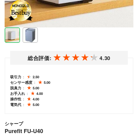
総合評価:
4.30
吸引力
2.50
センサー感度
5.00
脱臭力
5.00
お手入れ
4.00
操作性
4.00
電気代
5.00
シャープ
Purefit FU-U40