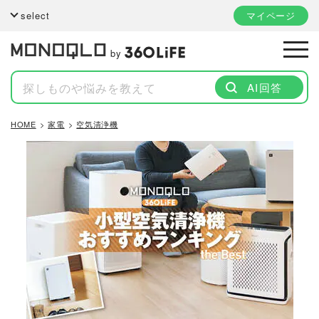
select
マイページ
by
AI回答
HOME
家電
空気清浄機