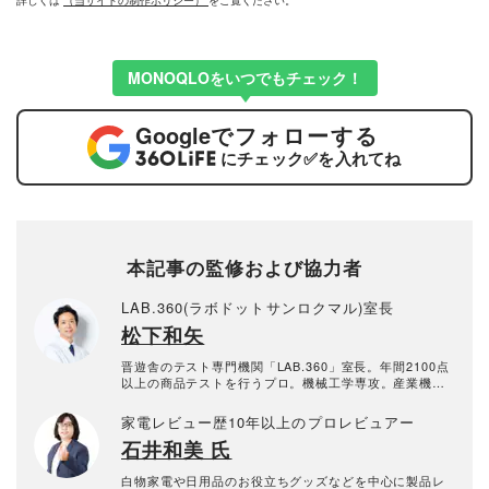
詳しくは
（当サイトの制作ポリシー）
をご覧ください。
MONOQLOをいつでもチェック！
Google
でフォローする
にチェック
✅
を入れてね
本記事の監修および協力者
LAB.360(ラボドットサンロクマル)室長
松下和矢
晋遊舎のテスト専門機関「LAB.360」室長。年間2100点
以上の商品テストを行うプロ。機械工学専攻。産業機械
の保全・メンテナンス、日用雑貨品メーカーの開発業務
を経て、民間の試験機関で多くの商品テストに従事。テ
家電レビュー歴10年以上のプロレビュアー
スト方法の立案から試験デザイン、試験装置の製作、テ
石井和美 氏
スト実施まで一貫した商品テストを手がける。日用雑貨
品や家電製品が専門。テスト方法の妥当性を担保しつ
つ、誰が見ても一目で結果が分かるビジュアル性を伴う
白物家電や日用品のお役立ちグッズなどを中心に製品レ