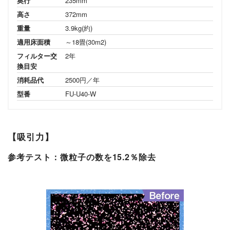
奥行
235mm
高さ
372mm
重量
3.9kg(約)
適用床面積
～18畳(30m2)
フィルター交
2年
換目安
消耗品代
2500円／年
型番
FU-U40-W
【吸引力】
参考テスト：微粒子の数を15.2％除去