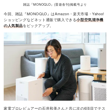
雑誌『MONOQLO』(晋遊舎刊)掲載号より
今回、雑誌『MONOQLO』はAmazon・楽天市場・Yahoo!
ショッピングなどネット通販で購入できる
小型空気清浄機
の人気製品
をピックアップ。
家電プロレビュアーの石井和美さんと共に次の6項目でテス