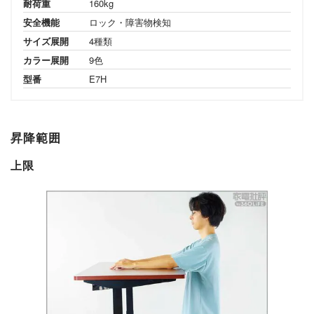
耐荷重
160kg
安全機能
ロック・障害物検知
サイズ展開
4種類
カラー展開
9色
型番
E7H
昇降範囲
上限