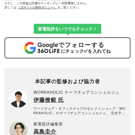
ただし、この収益は評価やランキングに一切影響致しません。
詳しくは
（当サイトの制作ポリシー）
をご覧ください。
家電批評をいつでもチェック！
Google
でフォローする
にチェック
✅
を入れてね
本記事の監修および協力者
WORKAHOLIC チーフチェアコンシェルジュ
伊藤僚範 氏
ワークチェア・オフィスチェアのセレクトショップ「WO
RKAHOLIC」のチーフチェアコンシェルジュ。 完全予約
制の「WORKAHOLIC」（https://www.iamworkaholic.j
p/）では、専門知識と経験豊富なコンシェルジュのレク
家電批評編集部
チャーを受けながら、自分に合った最良のチェアを探す
高島圭介
だけでなくデスクワーク環境を総合的に相談できます。