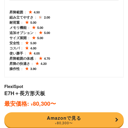
昇降範囲
4.50
組み立てやすさ
2.00
耐荷重
5.00
メモリ機能
5.00
追加オプション
5.00
サイズ展開
5.00
安全性
5.00
コスパ
4.00
使い勝手
4.05
昇降範囲の体感
4.70
昇降の快適さ
4.20
操作性
3.90
FlexiSpot
E7H＋長方形天板
最安価格:
80,300
〜
¥
Amazonで見る
80,300
〜
¥