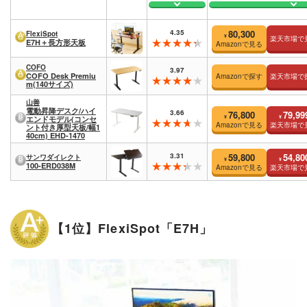
4.35
80,300
FlexiSpot
¥
楽天市場で
E7H＋長方形天板
Amazonで見る
COFO
3.97
COFO Desk Premiu
Amazonで探す
楽天市場で
m(140サイズ)
山善
電動昇降デスク/ハイ
3.66
76,800
79,99
¥
¥
エンドモデル(コンセ
Amazonで見る
楽天市場で
ント付き厚型天板/幅1
40cm) EHD-1470
3.31
59,800
54,80
サンワダイレクト
¥
¥
100-ERD038M
Amazonで見る
楽天市場で
【1位】FlexiSpot「E7H」