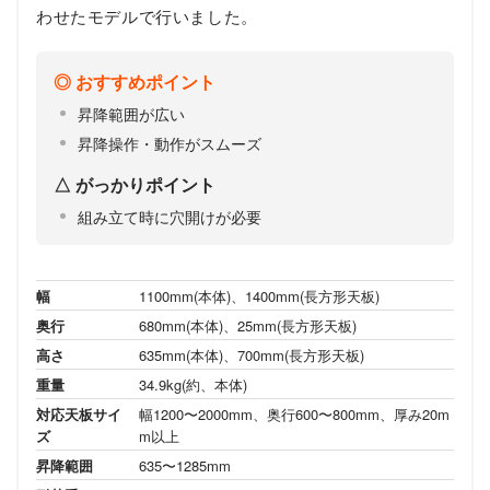
わせたモデルで行いました。
おすすめポイント
昇降範囲が広い
昇降操作・動作がスムーズ
がっかりポイント
組み立て時に穴開けが必要
幅
1100mm(本体)、1400mm(長方形天板)
奥行
680mm(本体)、25mm(長方形天板)
高さ
635mm(本体)、700mm(長方形天板)
重量
34.9kg(約、本体)
対応天板サイ
幅1200〜2000mm、奥行600〜800mm、厚み20m
ズ
m以上
昇降範囲
635〜1285mm