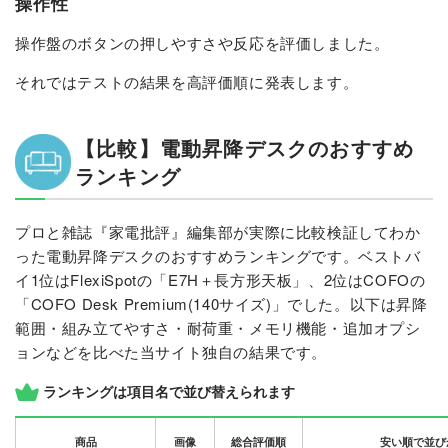
操作性
操作盤のボタンの押しやすさや反応を評価しました。
それではテストの結果を高評価順に発表します。
【比較】電動昇降デスクのおすすめ
ランキング
プロと雑誌『家電批評』編集部が実際に比較検証してわか
った電動昇降デスクのおすすめランキングです。ベストバ
イ1位はFlexiSpot​の「E7H＋長方形天板」、2位はCOFOの
「COFO Desk Premium(140サイズ)」でした。以下は昇降
範囲・組み立てやすさ・耐荷重・メモリ機能・追加オプシ
ョンなどを比べた当サイト独自の結果です。
ランキングは項目名で並び替えられます
商品
画像
総合評価順
安い順で並び