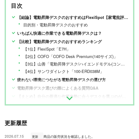
目次
【結論】電動昇降デスクのおすすめはFlexiSpot【家電批評が検証】
目的別・電動昇降デスクのおすすめ
いちばん快適に作業できる電動昇降デスクは？
【比較】電動昇降デスクのおすすめランキング
【1位】FlexiSpot「E7H」
【2位】COFO「COFO Desk Premium(140サイズ)」
【3位】山善「電動昇降デスク/ハイエンドモデル(コンセント付き厚型天板/幅140cm) EHD-1470」
【4位】サンワダイレクト「100-ERD038M」
疲れない環境につながる電動昇降デスクの選び方
電動昇降デスク選びの際によくある質問Q&A
【まとめ】自分の最適な作業姿勢に合うデスクを選ぶのが大事
更新履歴
2026.07.15
商品の販売状況を確認しました。
更新