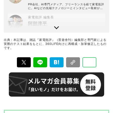
PR会社、AI専門メディア、フリーランスを経て家電批評
に。AIなどの先端テクノロジーとインタビュー取材が好
物。最近は辛いものに目がなく、何でも辛くしてしまう
のが悩み。
家電批評 編集長
阿部淳平
月刊誌『家電批評』編集長。PC専門誌出身で、得意ジャ
ンルはデジタル家電全般。カメラ、オーディオ、パソコ
ン、自転車などの分野では仕事と趣味を兼ねて“自腹レビ
出典：本記事は、雑誌『家電批評』（晋遊舎刊）編集部と専門家による
ュー”を多数執筆。NHK『あさイチ』、日本テレビ『ZI
最新家電おすすめベストバイ
実際のテスト結果をもとに、360LiFE向けに再構成・加筆修正したもの
P!』、TBSラジオ『爆笑問題の日曜サンデー』、YouTub
です。
家電批評編集部
e『PIVOT 公式チャンネル』などメディア出演も多数。
『家電批評』は2009年11月創刊の月刊誌で、毎月3日に
発行している雑誌および家電専門情報を提供するWEBメ
ディア。あらゆる家電製品にまつわる「ユーザーが気に
なっていること」を深く掘り下げ、専門家や自社検証機
関と協力して徹底的にテスト・評価する。高額なテレビ
から数百円の乾電池まで、編集部と専門家、そして社内
検証機関が実機テストを行い、価格やブランドに惑わさ
れることなく製品の本質的な性能を見極め、その良し悪
しをありのまま、雑誌およびWEBコンテンツとして発
信。編集長・阿部淳平を中心に、11名以上の編集体制で
日々の検証・記事制作を行っています。