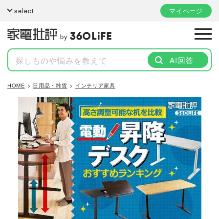
select
マイページ
by
AI回答
HOME
日用品・雑貨
インテリア家具