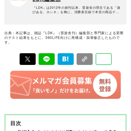
『LDK』は2012年の創刊以来、晋遊舎の理念である「遊
びある、ホンネ」を胸に、消費者目線で本音の商品テス
トを貫いてきた、女性誌とWEBメディアです。毎月28日
発行の雑誌とWebサイトで、掃除用品から収納インテリ
ア、食品まで、あらゆるジャンルの商品を徹底的に検
証。編集部と専門家、そして社内検証機関が実際に使っ
出典：本記事は、雑誌『LDK』（晋遊舎刊）編集部と専門家による実際
て見つけた「本当に良いもの」と「お役立ち情報」を厳
のテスト結果をもとに、360LiFE向けに再構成・加筆修正したもので
選してあなたにお届け。編集長・高橋咲彩を中心に、11
す。
名以上の編集体制で日々の検証・記事制作を行っていま
す。
目次