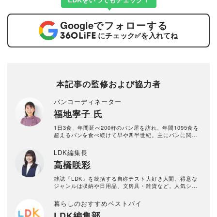
Google
でフォローする
にチェック
✅
を入れてね
本記事の監修および協力者
パンコーディネーター
福地寧子 氏
1日3食、年間延べ200軒のパン屋を訪れ、年間1095食を
超えるパンを食べ続けて早や四半世紀。主にパンに関す
る執筆や講演を行っている。また、「ZIP！」（日本テレ
ビ）・「いきなり！ 黄金伝説」（テレビ朝日）・「マツ
LDK編集長
コの知らない世界」（TBS）・「マツコ＆有吉 かりそめ
高橋咲彩
天国」（テレビ朝日）といったメディアへの出演も多
数。
雑誌『LDK』を統括する自称テスト大好き人間。得意な
ジャンルは収納や日用品、文房具・雑貨など。人気ショ
ップ巡りも日課。1993年生まれ。2018年に晋遊舎に入社
後、雑誌『MONOQLO』を経て、2023年『LDK』編集
暮らしのおすすめベストバイ
長に就任。市場調査を元に特集のテーマ決めや表紙作
LDK編集部
成、入稿前の最終確認を行う。