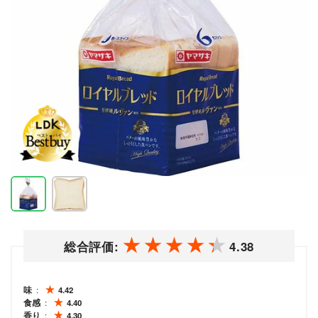
総合評価:
4.38
味
4.42
食感
4.40
香り
4.30