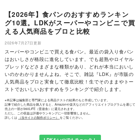
【2026年】食パンのおすすめランキン
グ10選。LDKがスーパーやコンビニで買
える人気商品をプロと比較
2026年7月27日更新
スーパーやコンビニで買える食パン。最近の袋入り食パン
はおいしさが格段に進化しています。でも超熟やロイヤル
ブレッドなどさまざまな種類があり、どれが本当においし
いのかわかりませんよね。そこで、雑誌『LDK』が市販の
人気商品をプロと実食して徹底比較！生でそのままやトー
ストでおいしいおすすめをランキングで紹介します。
※本記事は編集部と専門家による商品テストの結果のもと作成しています。
記事で紹介した商品を購入すると、Amazonや楽天などのアフィリエイトプログラムを通じて
売上の一部が360LiFE（晋遊舎）に還元されます。
ただし、この収益は評価やランキングに一切影響致しません。
詳しくは
（当サイトの制作ポリシー）
をご覧ください。
LDKをいつでもチェック！