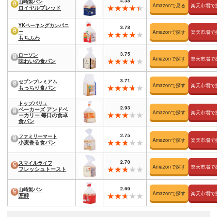
4.38
山崎製パン
Amazonで見る
楽天市場で
ロイヤルブレッド
YKベーキングカンパニ
3.78
ー
Amazonで探す
楽天市場で
もちふわ
3.75
ローソン
Amazonで探す
楽天市場で
味わいの食パン
3.71
セブンプレミアム
Amazonで探す
楽天市場で
もっちり食パン
トップバリュ
2.93
ベーカーズ アンドベ
Amazonで探す
楽天市場で
ーカリー 毎日の食卓
食パン
2.75
ファミリーマート
Amazonで探す
楽天市場で
小麦香る食パン
2.70
スマイルライフ
Amazonで探す
楽天市場で
フレッシュトースト
2.69
山崎製パン
Amazonで探す
楽天市場で
匠醇