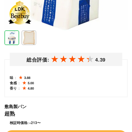
総合評価:
4.39
味
3.88
食感
5.00
香り
4.80
敷島製パン
超熟
検証時価格:
213
〜
¥