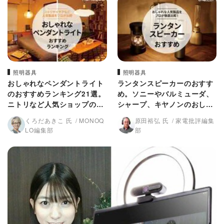
照明器具
照明器具
おしゃれなペンダントライト
ランタンスピーカーのおすす
のおすすめランキング21選。
め。ソニーやバルミューダ、
ニトリなど人気ショップの商
シャープ、キヤノンのおしゃ
品をプロが比較
れな製品をプロが比較
くろだあきこ 氏
MONOQ
原田裕弘 氏
家電批評編集
LO編集部
部