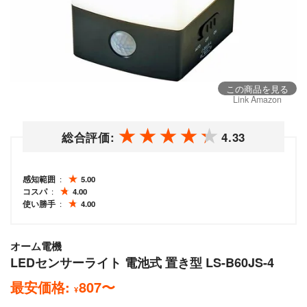
この商品を見る
Link Amazon
総合評価:
4.33
感知範囲
5.00
コスパ
4.00
使い勝手
4.00
オーム電機
LEDセンサーライト 電池式 置き型 LS-B60JS-4
最安価格:
807
〜
¥