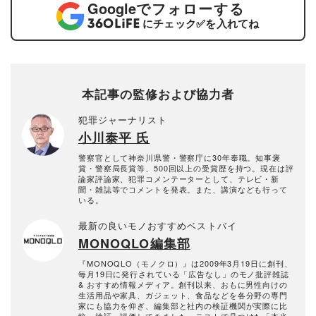
Google
でフォローする
にチェック
✅
を入れてね
本記事の監修および協力者
犯罪ジャーナリスト
小川泰平 氏
警察官として神奈川県警・警察庁に30年奉職。知事褒
賞・警察局長賞等、500回以上の受賞歴を持つ。現在は評
論家評論家、犯罪コメンテーターとして、テレビ・新
聞・雑誌等でコメントを発表。また、講演なども行って
いる。
最新の良いモノおすすめベストバイ
MONOQLO編集部
『MONOQLO（モノクロ）』は2009年3月19日に創刊、
毎月19日に発行されている「広告なし」のモノ批評雑誌
& おすすめ情報メディア。創刊以来、おもに男性向けの
生活用品や家具、ガジェット、食品などを各分野の専門
家にも協力を仰ぎ、編集部と社内の検証機関が実際に比
較・検証・評価してきました。テストで見つけた「本当