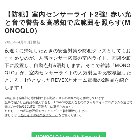
【防犯】室内センサーライト2強! 赤い光
と音で警告＆高感知で広範囲を照らす(M
ONOQLO)
2025年4月30日更新
夜遅くに帰宅したときの安全対策や防犯グッズとしてもお
すすめなのが、人感センサー搭載の室内ライト。玄関や廊
下に設置し、自動点灯&消灯します。そこで雑誌『MONO
QLO』が、室内センサーライトの人気製品を比較検証した
ところ、1位となったREVEXとオーム電機の2製品を紹介
します！
※本記事は編集部と専門家による商品テストの結果のもと作成しています。
記事で紹介した商品を購入すると、Amazonや楽天などのアフィリエイトプログラムを通じて
売上の一部が360LiFE（晋遊舎）に還元されます。
ただし、この収益は評価やランキングに一切影響致しません。
詳しくは
（当サイトの制作ポリシー）
をご覧ください。
MONOQLOをいつでもチェック！