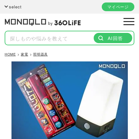
select
マイページ
by
AI回答
HOME
家電
照明器具