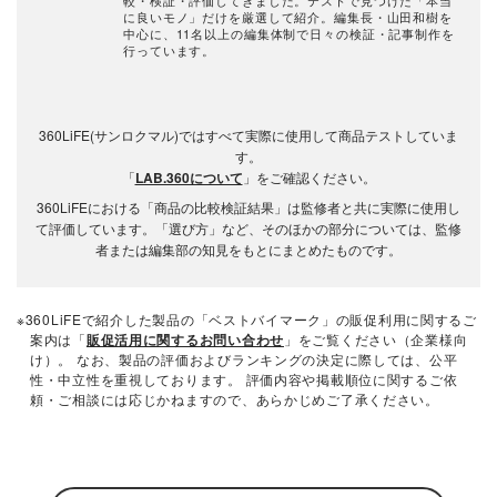
に良いモノ」だけを厳選して紹介。編集長・山田和樹を
中心に、11名以上の編集体制で日々の検証・記事制作を
行っています。
360LiFE(サンロクマル)ではすべて実際に使用して商品テストしていま
す。
「
LAB.360について
」をご確認ください。
360LiFEにおける「商品の比較検証結果」は監修者と共に実際に使用し
て評価しています。「選び方」など、そのほかの部分については、監修
者または編集部の知見をもとにまとめたものです。
※360LiFEで紹介した製品の「ベストバイマーク」の販促利用に関するご
案内は「
販促活用に関するお問い合わせ
」をご覧ください（企業様向
け）。 なお、製品の評価およびランキングの決定に際しては、公平
性・中立性を重視しております。 評価内容や掲載順位に関するご依
頼・ご相談には応じかねますので、あらかじめご了承ください。