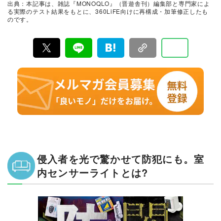
出典：本記事は、雑誌『MONOQLO』（晋遊舎刊）編集部と専門家によ
に良いモノ」だけを厳選して紹介。編集長・山田和樹を
る実際のテスト結果をもとに、360LiFE向けに再構成・加筆修正したも
中心に、11名以上の編集体制で日々の検証・記事制作を
のです。
行っています。
侵入者を光で驚かせて防犯にも。室
内センサーライトとは?