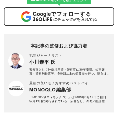
Google
でフォローする
にチェック
✅
を入れてね
本記事の監修および協力者
犯罪ジャーナリスト
小川泰平 氏
警察官として神奈川県警・警察庁に30年奉職。知事褒
賞・警察局長賞等、500回以上の受賞歴を持つ。現在は評
論家評論家、犯罪コメンテーターとして、テレビ・新
聞・雑誌等でコメントを発表。また、講演なども行って
最新の良いモノおすすめベストバイ
いる。
MONOQLO編集部
『MONOQLO（モノクロ）』は2009年3月19日に創刊、
毎月19日に発行されている「広告なし」のモノ批評雑誌
& おすすめ情報メディア。創刊以来、おもに男性向けの
生活用品や家具、ガジェット、食品などを各分野の専門
家にも協力を仰ぎ、編集部と社内の検証機関が実際に比
較・検証・評価してきました。テストで見つけた「本当