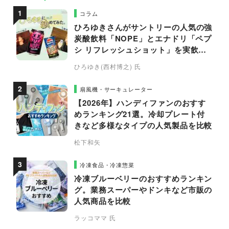
コラム
ひろゆきさんがサントリーの人気の強
炭酸飲料「NOPE」とエナドリ「ペプ
シ リフレッシュショット」を実飲し
て食レポ！
ひろゆき(西村博之) 氏
扇風機・サーキュレーター
【2026年】ハンディファンのおすす
めランキング21選。冷却プレート付
きなど多様なタイプの人気製品を比較
松下和矢
冷凍食品・冷凍惣菜
冷凍ブルーベリーのおすすめランキン
グ。業務スーパーやドンキなど市販の
人気商品を比較
ラッコママ 氏