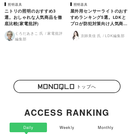
照明器具
照明器具
ニトリの照明のおすすめ3
屋外用センサーライトのおす
選。おしゃれな人気商品を徹
すめランキング5選。LDKと
底比較(家電批評)
プロが防犯対策向け人気商品
を比較
くろだあきこ 氏
家電批評
京師美佳 氏
LDK編集部
編集部
トップへ
ACCESS RANKING
Daily
Weekly
Monthly