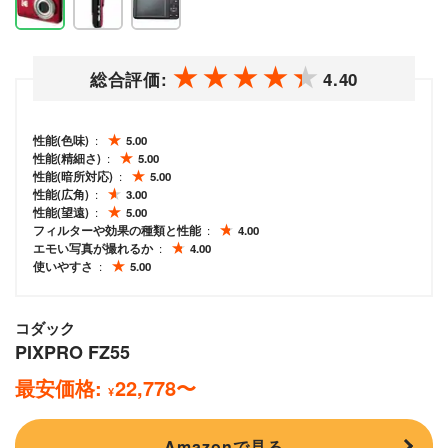
総合評価:
4.40
性能(色味)
5.00
性能(精細さ)
5.00
性能(暗所対応)
5.00
性能(広角)
3.00
性能(望遠)
5.00
フィルターや効果の種類と性能
4.00
エモい写真が撮れるか
4.00
使いやすさ
5.00
コダック
PIXPRO FZ55
最安価格:
22,778
〜
¥
Amazonで見る