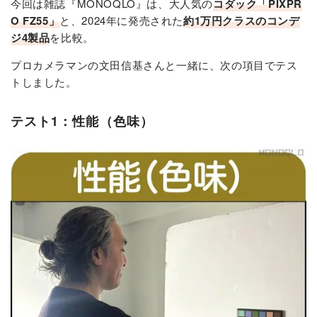
今回は雑誌『MONOQLO』は、大人気の
コダック「PIXPR
O FZ55」
と、2024年に発売された
約1万円クラスのコンデ
ジ4製品
を比較。
プロカメラマンの文田信基さんと一緒に、次の項目でテス
トしました。
テスト1：性能（色味）