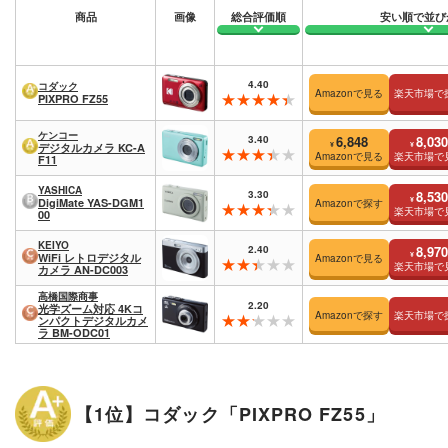
商品
画像
総合評価順
安い順で並び
4.40
コダック
Amazonで見る
楽天市場で
PIXPRO FZ55
ケンコー
3.40
6,848
8,030
¥
¥
デジタルカメラ KC-A
Amazonで見る
楽天市場で
F11
YASHICA
3.30
8,530
¥
DigiMate YAS-DGM1
Amazonで探す
楽天市場で
00
KEIYO
2.40
8,970
¥
WiFi レトロデジタル
Amazonで見る
楽天市場で
カメラ AN-DC003
高橋国際商事
2.20
光学ズーム対応 4Kコ
Amazonで探す
楽天市場で
ンパクトデジタルカメ
ラ BM-ODC01
【1位】コダック「PIXPRO FZ55」