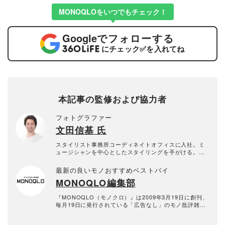
MONOQLOをいつでもチェック！
Google
でフォローする
にチェック
✅
を入れてね
本記事の監修および協力者
フォトグラファー
文田信基 氏
スタイリスト事務所コーディネイトオフィスに入社。ミ
ュージシャンを中心としたスタイリングを手がける。並
行して広告のスタイリングも始め静物のスタイリングに
魅了され、写真も始める。フォトオフィスGRIDにてフォ
最新の良いモノおすすめベストバイ
トグラファー兼スタイリストとして勤務。以降スタイリ
MONOQLO編集部
ングのできるフォトグラファーとして活動。動画も撮影
から編集まで対応できます。
『MONOQLO（モノクロ）』は2009年3月19日に創刊、
毎月19日に発行されている「広告なし」のモノ批評雑誌
& おすすめ情報メディア。創刊以来、おもに男性向けの
生活用品や家具、ガジェット、食品などを各分野の専門