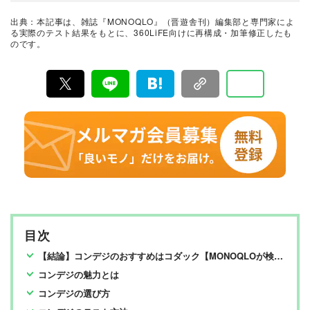
家にも協力を仰ぎ、編集部と社内の検証機関が実際に比
較・検証・評価してきました。テストで見つけた「本当
出典：本記事は、雑誌『MONOQLO』（晋遊舎刊）編集部と専門家によ
に良いモノ」だけを厳選して紹介。編集長・山田和樹を
る実際のテスト結果をもとに、360LiFE向けに再構成・加筆修正したも
中心に、11名以上の編集体制で日々の検証・記事制作を
のです。
行っています。
目次
【結論】コンデジのおすすめはコダック【MONOQLOが検証】
コンデジの魅力とは
コンデジの選び方