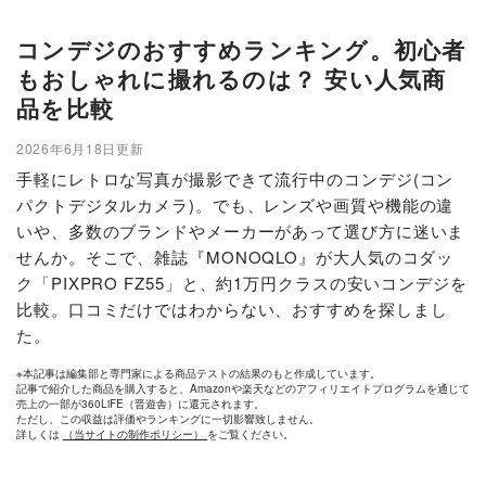
コンデジのおすすめランキング。初心者
もおしゃれに撮れるのは？ 安い人気商
品を比較
2026年6月18日更新
手軽にレトロな写真が撮影できて流行中のコンデジ(コン
パクトデジタルカメラ)。でも、レンズや画質や機能の違
いや、多数のブランドやメーカーがあって選び方に迷いま
せんか。そこで、雑誌『MONOQLO』が大人気のコダッ
ク「PIXPRO FZ55」と、約1万円クラスの安いコンデジを
比較。口コミだけではわからない、おすすめを探しまし
た。
※本記事は編集部と専門家による商品テストの結果のもと作成しています。
記事で紹介した商品を購入すると、Amazonや楽天などのアフィリエイトプログラムを通じて
売上の一部が360LiFE（晋遊舎）に還元されます。
ただし、この収益は評価やランキングに一切影響致しません。
詳しくは
（当サイトの制作ポリシー）
をご覧ください。