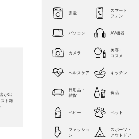
スマート
家電
フォン
パソコン
AV機器
美容・
カメラ
コスメ
ヘルスケア
キッチン
日用品・
食品
遊舎が出
雑貨
テスト雑
e
ベビー
ペット
2016
現在の
ら日用
ファッショ
スポーツ・
本物の商
ン
アウトドア
ポート。