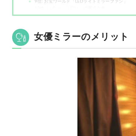
9位: お宝ワールド「LEDライトミラーファン」
10位: La Curie「LEDバー3面卓上鏡」
女優ミラーのメリット