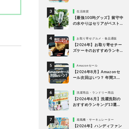
すめランキング15選。LDK
が市販の人気商品をプロと
生活雑貨
比較
【最強100均グッズ】留守中
の水やりはセリアがベスト
な理由
お取り寄せグルメ・食品通販
【2026年】お取り寄せチー
ズケーキのおすすめランキ
ング13選。冷凍・冷蔵で届
く人気商品をプロと比較
Amazonセール
【2026年8月】Amazonセ
ール次回はいつ？ 年間スケ
ジュールからおすすめの商
品まで紹介
洗濯用品・ランドリー用品
【2026年6月】洗濯洗剤の
おすすめランキング13選。
LDKが液体・ジェルボー
ル・粉末の人気商品を比較
扇風機・サーキュレーター
検証
【2026年】ハンディファン