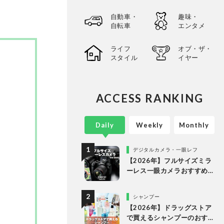
で日々
自動車・
趣味・
自転車
エンタメ
ライフ
オブ・ザ・
スタイル
イヤー
ACCESS RANKING
Daily
Weekly
Monthly
デジタルカメラ・一眼レフ
【2026年】フルサイズミラ
ーレス一眼カメラおすすめ
ランキング。最強３機種の
使い勝手や画質を徹底比較
シャンプー
【2026年】ドラッグストア
で買えるシャンプーのおす