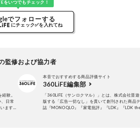
LiFEをいつでもチェック！
gle
でフォローする
にチェック
✅
を入れてね
の監修および協力者
本音でおすすめする商品評価サイト
360LiFE編集部
を経験。
「360LiFE（サンロクマル）」とは、株式会社晋
添い、日常
版する「広告一切なし」を貫いて創刊された商品
思います。
誌『MONOQLO』『家電批評』『LDK』『LDK th
。
Beauty』などの商品テスト雑誌の公式Webサイト。
年10月に「the360.life」を立ち上げ、2022年に
「360LiFE」へとリニューアルしました。 家電か
品、コスメに至るまで、多岐にわたるジャンルで
品テストを重ね“失敗しないお買い物”を全力でサ