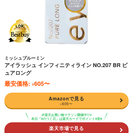
ミッシュブルーミン
アイラッシュ インフィニティライン NO.207 BR ピ
ュアロング
最安価格:
605
〜
¥
Amazonで見る
605
〜
¥
🎉楽天お買い物マラソン開催中!!✨
本日「0のつく日」は楽天カードでポイント4倍⬆️
楽天市場で見る