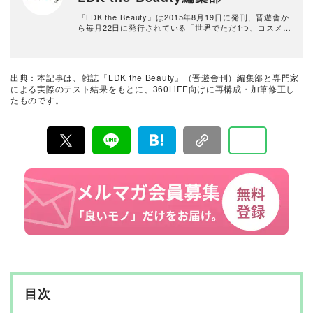
『LDK the Beauty』は2015年8月19日に発刊、晋遊舎か
ら毎月22日に発行されている「世界でただ1つ、コスメを
本音で評価する雑誌」および、美容情報のおすすめメデ
ィアです。コスメやスキンケア製品を多角的に検証し、
その実力を忖度なしで評価しています。『LDK the Beau
ty』の展開は雑誌にとどまらず、Instagramなど様々なメ
出典：本記事は、雑誌『LDK the Beauty』（晋遊舎刊）編集部と専門家
ディアで情報を発信中。姉妹誌であるテストする女性誌
による実際のテスト結果をもとに、360LiFE向けに再構成・加筆修正し
『LDK』と同様、メーカーに忖度する事なく、編集部と
たものです。
専門家、そして社内検証機関が実際に使ってテストし
て、消費者におすすめな美容情報をお届け。約15名の編
集体制で日々の検証・記事制作を行っています。
目次