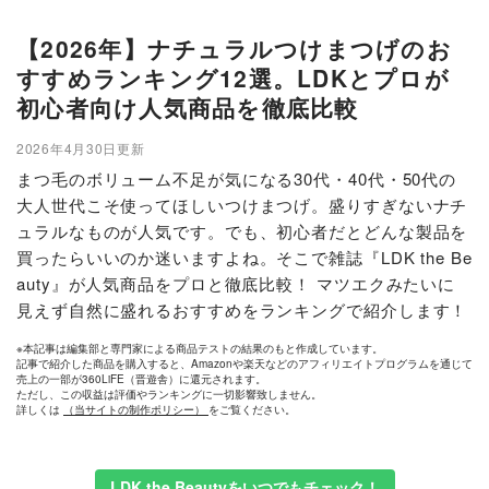
【2026年】ナチュラルつけまつげのお
すすめランキング12選。LDKとプロが
初心者向け人気商品を徹底比較
2026年4月30日更新
まつ毛のボリューム不足が気になる30代・40代・50代の
大人世代こそ使ってほしいつけまつげ。盛りすぎないナチ
ュラルなものが人気です。でも、初心者だとどんな製品を
買ったらいいのか迷いますよね。そこで雑誌『LDK the Be
auty』が人気商品をプロと徹底比較！ マツエクみたいに
見えず自然に盛れるおすすめをランキングで紹介します！
※本記事は編集部と専門家による商品テストの結果のもと作成しています。
記事で紹介した商品を購入すると、Amazonや楽天などのアフィリエイトプログラムを通じて
売上の一部が360LiFE（晋遊舎）に還元されます。
ただし、この収益は評価やランキングに一切影響致しません。
詳しくは
（当サイトの制作ポリシー）
をご覧ください。
LDK the Beautyをいつでもチェック！