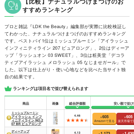
【比較】ナチュラルつけまつげのお
すすめランキング
プロと雑誌『LDK the Beauty』編集部が実際に比較検証し
てわかった、ナチュラルつけまつげのおすすめランキング
です。ベストバイ1位はミッシュブルーミン「アイラッシュ
インフィニティライン 207 ピュアロング」、2位はディーア
ップ「ラッシュオン 03 SWEET」、3位は粧美堂「デコラ
ティブアイラッシュ メロラッシュ 05 なじませガール」で
した。以下は仕上がり・使い心地などを比べた当サイト独
自の結果です。
ランキングは項目名で並び替えられます
商品
画像
総合評価順
安い順で並び
ミッシュブルーミン
4.46
605
605
アイラッシュ インフ
¥
¥
ィニティライン NO.2
Amazonで見る
楽天市場で
07 BR ピュアロング
ディーアップ
4.13
1,173
1,430
¥
¥