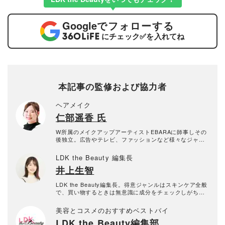
Google
でフォローする
にチェック
✅
を入れてね
本記事の監修および協力者
ヘアメイク
仁部遥香 氏
W所属のメイクアップアーティストEBARAに師事しその
後独立。広告やテレビ、ファッションなど様々なジャン
ルで活躍中。骨格や似合わせを意識したナチュラルメイ
クはもちろん花やペイントを活用したアートメイクも得
LDK the Beauty 編集長
意とする。
井上生智
LDK the Beauty編集長。得意ジャンルはスキンケア全般
で、買い物するときは無意識に成分をチェックしがち。
毎月のインスタライブなどメディア担当も兼任。編集プ
ロダクションを経て2018年に晋遊舎に入社後、『LDK th
美容とコスメのおすすめベストバイ
e Beauty』に配属。2025年『LDK the Beauty』3代目編
LDK the Beauty編集部
集長に就任。