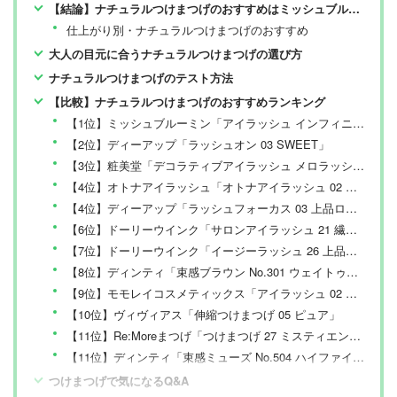
【結論】ナチュラルつけまつげのおすすめはミッシュブルーミン【LDKが検証】
仕上がり別・ナチュラルつけまつげのおすすめ
大人の目元に合うナチュラルつけまつげの選び方
ナチュラルつけまつげのテスト方法
【比較】ナチュラルつけまつげのおすすめランキング
【1位】ミッシュブルーミン「アイラッシュ インフィニティライン NO.207 BR ピュアロング」
【2位】ディーアップ「ラッシュオン 03 SWEET」
【3位】粧美堂「デコラティブアイラッシュ メロラッシュ 05 なじませガール」
【4位】オトナアイラッシュ「オトナアイラッシュ 02 マスカラ仕上げ」
【4位】ディーアップ「ラッシュフォーカス 03 上品ロング」
【6位】ドーリーウインク「サロンアイラッシュ 21 繊細丸目なモモンガ」
【7位】ドーリーウインク「イージーラッシュ 26 上品束感」
【8位】ディンティ「束感ブラウン No.301 ウェイトゥゴー」
【9位】モモレイコスメティックス「アイラッシュ 02 ピンコアイ」
【10位】ヴィヴィアス「伸縮つけまつげ 05 ピュア」
【11位】Re:Moreまつげ「つけまつげ 27 ミスティエンジェル」
【11位】ディンティ「束感ミューズ No.504 ハイファイブ！」
つけまつげで気になるQ&A