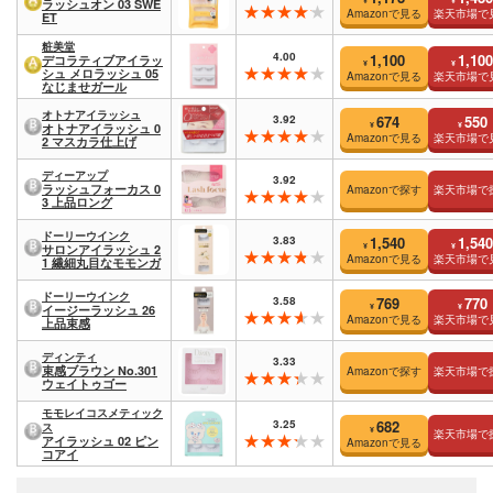
ラッシュオン 03 SWE
Amazonで見る
楽天市場で
ET
粧美堂
4.00
1,100
1,100
デコラティブアイラッ
¥
¥
シュ メロラッシュ 05
Amazonで見る
楽天市場で
なじませガール
オトナアイラッシュ
3.92
674
550
¥
¥
オトナアイラッシュ 0
Amazonで見る
楽天市場で
2 マスカラ仕上げ
ディーアップ
3.92
ラッシュフォーカス 0
Amazonで探す
楽天市場で
3 上品ロング
ドーリーウインク
3.83
1,540
1,540
¥
¥
サロンアイラッシュ 2
Amazonで見る
楽天市場で
1 繊細丸目なモモンガ
ドーリーウインク
3.58
769
770
¥
¥
イージーラッシュ 26
Amazonで見る
楽天市場で
上品束感
ディンティ
3.33
束感ブラウン No.301
Amazonで探す
楽天市場で
ウェイトゥゴー
モモレイコスメティック
3.25
682
ス
¥
楽天市場で
アイラッシュ 02 ピン
Amazonで見る
コアイ