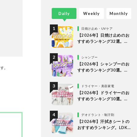
he
3代目編集
Daily
Weekly
Monthly
日焼け止め・UVケア
【2026年】日焼け止めのお
すすめランキング32選。
LDKがドラッグストアで買
えるプチプラやデパコスな
シャンプー
どの人気商品を徹底比較
【2026年】シャンプーのお
です。
すすめランキング30選。ド
ラッグストアの人気商品な
どをLDKが徹底比較
ドライヤー・美容家電
【2026年】ドライヤーのお
すすめランキング10選。速
乾を叶える人気製品をLDK
が徹底比較
デオドラント・制汗剤
【2026年】汗拭きシートの
おすすめランキング。LDK
が女性向けの人気商品を徹