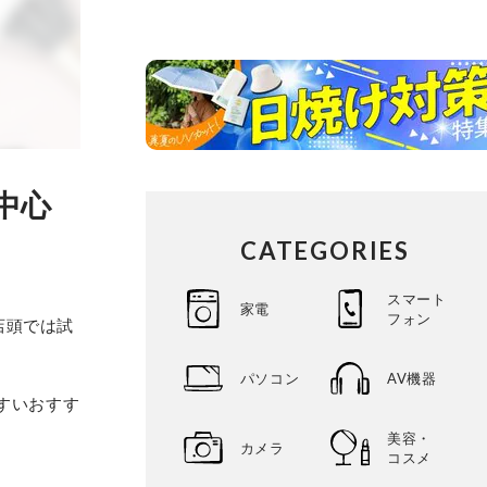
中心
CATEGORIES
スマート
家電
フォン
店頭では試
パソコン
AV機器
やすいおすす
美容・
カメラ
コスメ