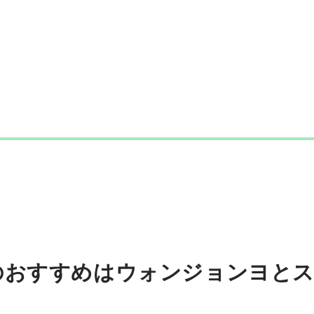
ウォンジョンヨ
のおすすめはウォンジョンヨと
アーティストタッチブラシ#03
検証時価格:
1,320
〜
¥