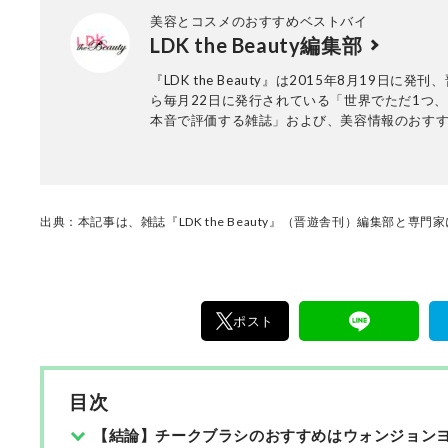
に定評のあるアーティスト。2021年、パーソナ
美容とコスメのおすすめベストバイ
レッスンの為のメイクサロン【recipe⓪レシピ
LDK the Beauty編集部
代々木上原にOPEN。 【経歴】 Paris Fashion week、
V&A ”Kimono cat walk " 、Pompidou「A Shad
『LDK the Beauty』は2015年8月19日に発
on Fashion Film」、
ら毎月22日に発行されている「世界でただ1つ
Hollywood「WOLVERINE:SAMURAI」etc..
本音で評価する雑誌」および、美容情報のおす
アです。コスメやスキンケア製品を多角的に検
実力を忖度なしで評価しています。『LDK the Be
の展開は雑誌にとどまらず、Instagramなど様
アで情報を発信中。姉妹誌であるテストする女
『LDK』と同様、メーカーに忖度する事なく、
出典：本記事は、雑誌『LDK the Beauty』（晋遊舎刊）編集部と専
門家、そして社内検証機関が実際に使ってテス
費者におすすめな美容情報をお届け。約15名の
で日々の検証・記事制作を行っています。
ポスト
目次
【結論】チークブラシのおすすめはウォンジョンヨ