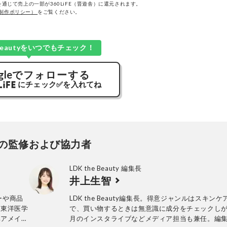
通じて売上の一部が360LiFE（晋遊舎）に還元されます。
制作ポリシー）
をご覧ください。
e Beautyをいつでもチェック！
gle
でフォローする
にチェック
✅
を入れてね
の監修および協力者
LDK the Beauty 編集長
井上生智
ーや商品
LDK the Beauty編集長。得意ジャンルはスキン
。東洋医学
で、買い物するときは無意識に成分をチェックし
ヘアメイク
月のインスタライブなどメディア担当も兼任。編