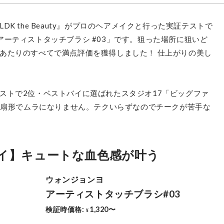
K the Beauty』がプロのヘアメイクと行った実証テストで
ーティストタッチブラシ #03」です。狙った場所に狙いど
あたりのすべてで満点評価を獲得しました！ 仕上がりの美し
ストで2位・ベストバイに選ばれたスタジオ17「ビッグファ
薄い扇形でムラになりません。テクいらずなのでチークが苦手な
イ】キュートな血色感が叶う
スタジオ17
ビッグファンブラシ 453
最安価格:
990
〜
¥