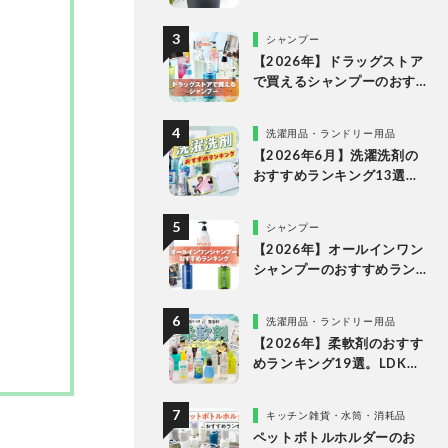
な理由
シャンプー
【2026年】ドラッグストア
で買えるシャンプーのおす
すめランキング15選。LDK
が市販の人気商品をプロと
洗濯用品・ランドリー用品
比較
【2026年6月】洗濯洗剤の
おすすめランキング13選。
LDKが液体・ジェルボー
ル・粉末の人気商品を比較
シャンプー
検証
【2026年】オールインワン
シャンプーのおすすめラン
キング。LDKがドラッグス
トアなどで買える人気商品
洗濯用品・ランドリー用品
をプロと比較
【2026年】柔軟剤のおすす
めランキング19選。LDKが
無香料、香りつきの人気商
品を徹底比較
キッチン雑貨・水筒・消耗品
ペットボトルホルダーのお