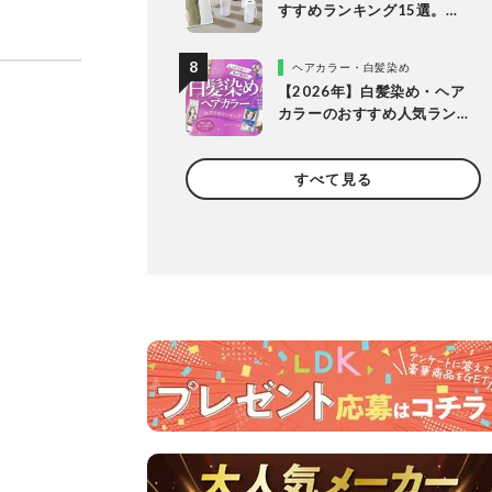
すすめランキング15選。
LDKが保冷力長持ちの人気
製品を比較
ヘアカラー・白髪染め
【2026年】白髪染め・ヘア
カラーのおすすめ人気ラン
キング20選。LDKがプロと
市販製品を明るめ・暗め別
すべて見る
に比較