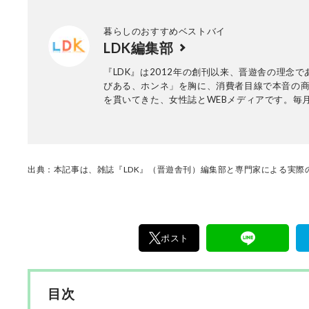
暮らしのおすすめベストバイ
LDK編集部
『LDK』は2012年の創刊以来、晋遊舎の理念で
びある、ホンネ」を胸に、消費者目線で本音の
を貫いてきた、女性誌とWEBメディアです。毎月
行の雑誌とWebサイトで、掃除用品から収納イ
ア、食品まで、あらゆるジャンルの商品を徹底
編集部と専門家、そして社内検証機関が実際に
けた「本当に良いもの」と「お役立ち情報」を
なたにお届け。編集長・高橋咲彩を中心に、11
出典：本記事は、雑誌『LDK』（晋遊舎刊）編集部と専門家による実際の
編集体制で日々の検証・記事制作を行っていま
ポスト
目次