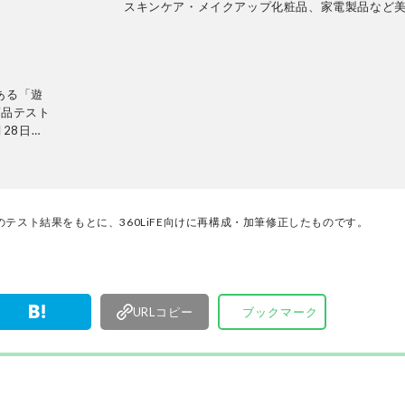
スキンケア・メイクアップ化粧品、家電製品など
の試験に約15年携わり、ヒト肌に関わる計測・評
う。メーカーや出版社からの依頼試験に従事し、
なビジュアル性を伴う分かりやすい評価作成に努
の発展に寄与。消費者目線で実使用に則した手法
ある「遊
心がけている。
商品テスト
28日発
ンテリ
的に検証。
使って見つ
厳選してあ
名以上の
テスト結果をもとに、360LiFE向けに再構成・加筆修正したものです。
す。
URLコピー
ブックマーク