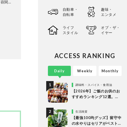
美容関連
価を行
自動車・
趣味・
ユニーク
自転車
エンタメ
め、業界
・評価を
ライフ
オブ・ザ・
スタイル
イヤー
ACCESS RANKING
Daily
Weekly
Monthly
調味料・スパイス・食用油
【2026年】ご飯のお供のお
すすめランキング12選。
LDKが食べるラー油など市
販の人気商品をプロと徹底
生活雑貨
比較
【最強100均グッズ】留守中
の水やりはセリアがベスト