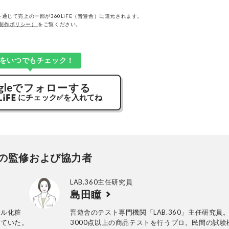
通じて売上の一部が360LiFE（晋遊舎）に還元されます。
制作ポリシー）
をご覧ください。
Kをいつでもチェック！
gle
でフォローする
にチェック
✅
を入れてね
の監修および協力者
LAB.360主任研究員
島田瞳
ェル化粧
晋遊舎のテスト専門機関「LAB.360」主任研究員
っていた。
3000点以上の商品テストを行うプロ。民間の試験