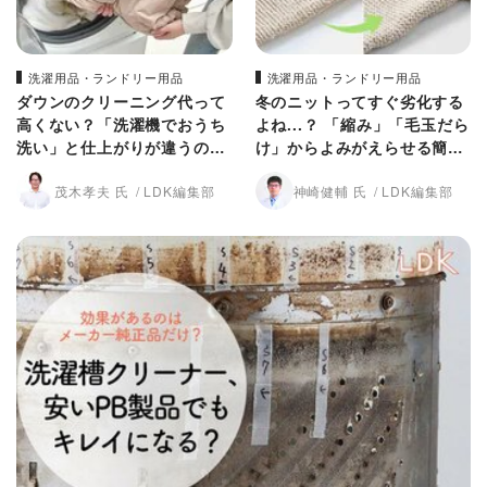
洗濯用品・ランドリー用品
洗濯用品・ランドリー用品
ダウンのクリーニング代って
冬のニットってすぐ劣化する
高くない？「洗濯機でおうち
よね...？ 「縮み」「毛玉だら
洗い」と仕上がりが違うの
け」からよみがえらせる簡単
か、比べてみた【LDK】
テク【LDK】
茂木孝夫 氏
LDK編集部
神崎健輔 氏
LDK編集部