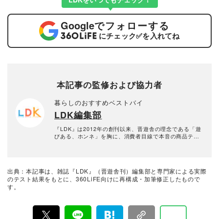
Google
でフォローする
にチェック
✅
を入れてね
本記事の監修および協力者
暮らしのおすすめベストバイ
LDK編集部
『LDK』は2012年の創刊以来、晋遊舎の理念である「遊
びある、ホンネ」を胸に、消費者目線で本音の商品テス
トを貫いてきた、女性誌とWEBメディアです。毎月28日
発行の雑誌とWebサイトで、掃除用品から収納インテリ
ア、食品まで、あらゆるジャンルの商品を徹底的に検
証。編集部と専門家、そして社内検証機関が実際に使っ
出典：本記事は、雑誌『LDK』（晋遊舎刊）編集部と専門家による実際
て見つけた「本当に良いもの」と「お役立ち情報」を厳
のテスト結果をもとに、360LiFE向けに再構成・加筆修正したもので
選してあなたにお届け。編集長・高橋咲彩を中心に、11
す。
名以上の編集体制で日々の検証・記事制作を行っていま
す。