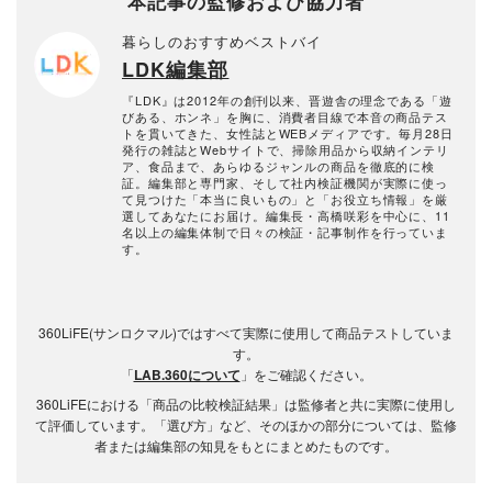
本記事の監修および協力者
暮らしのおすすめベストバイ
LDK編集部
『LDK』は2012年の創刊以来、晋遊舎の理念である「遊
びある、ホンネ」を胸に、消費者目線で本音の商品テス
トを貫いてきた、女性誌とWEBメディアです。毎月28日
発行の雑誌とWebサイトで、掃除用品から収納インテリ
ア、食品まで、あらゆるジャンルの商品を徹底的に検
証。編集部と専門家、そして社内検証機関が実際に使っ
て見つけた「本当に良いもの」と「お役立ち情報」を厳
選してあなたにお届け。編集長・高橋咲彩を中心に、11
名以上の編集体制で日々の検証・記事制作を行っていま
す。
360LiFE(サンロクマル)ではすべて実際に使用して商品テストしていま
す。
「
LAB.360について
」をご確認ください。
360LiFEにおける「商品の比較検証結果」は監修者と共に実際に使用し
て評価しています。「選び方」など、そのほかの部分については、監修
者または編集部の知見をもとにまとめたものです。