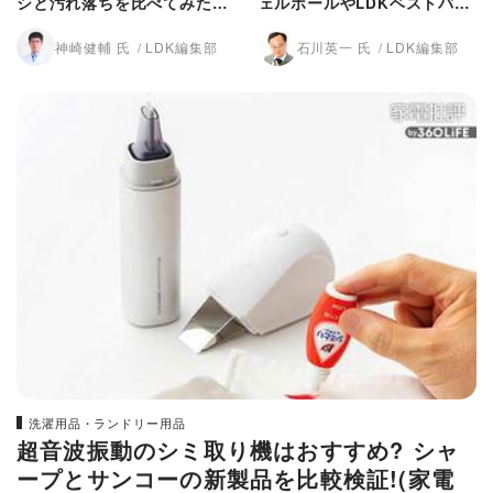
シと汚れ落ちを比べてみた
ェルボールやLDKベストバイ
【LDK】
と比べてみたら…（LDK）
神崎健輔 氏
LDK編集部
石川英一 氏
LDK編集部
洗濯用品・ランドリー用品
超音波振動のシミ取り機はおすすめ? シャ
ープとサンコーの新製品を比較検証!(家電