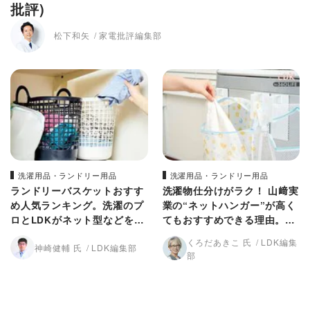
批評)
松下和矢
家電批評編集部
洗濯用品・ランドリー用品
洗濯用品・ランドリー用品
ランドリーバスケットおすす
洗濯物仕分けがラク！ 山﨑実
め人気ランキング。洗濯のプ
業の“ネットハンガー”が高く
ロとLDKがネット型などを比
てもおすすめできる理由。LD
較
Kが紹介
くろだあきこ 氏
LDK編集
神崎健輔 氏
LDK編集部
部