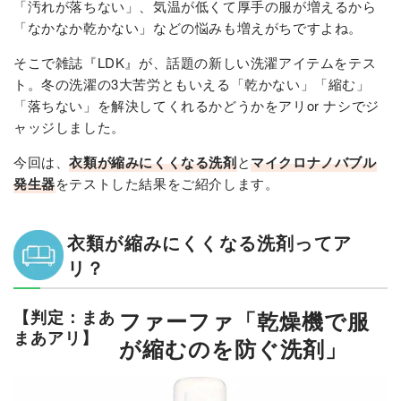
「汚れが落ちない」、気温が低くて厚手の服が増えるから
「なかなか乾かない」などの悩みも増えがちですよね。
そこで雑誌『LDK』が、話題の新しい洗濯アイテムをテス
ト。冬の洗濯の3大苦労ともいえる「乾かない」「縮む」
「落ちない」を解決してくれるかどうかをアリor ナシでジ
ャッジしました。
今回は、
衣類が縮みにくくなる洗剤
と
マイクロナノバブル
発生器
をテストした結果をご紹介します。
衣類が縮みにくくなる洗剤ってア
リ？
【判定：まあ
ファーファ「乾燥機で服
まあアリ】
が縮むのを防ぐ洗剤」