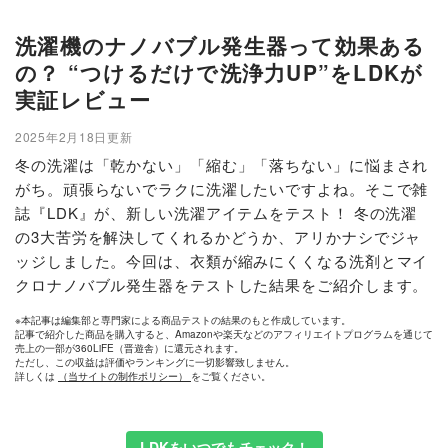
洗濯機のナノバブル発生器って効果ある
の？ “つけるだけで洗浄力UP”をLDKが
実証レビュー
2025年2月18日更新
冬の洗濯は「乾かない」「縮む」「落ちない」に悩まされ
がち。頑張らないでラクに洗濯したいですよね。そこで雑
誌『LDK』が、新しい洗濯アイテムをテスト！ 冬の洗濯
の3大苦労を解決してくれるかどうか、アリかナシでジャ
ッジしました。今回は、衣類が縮みにくくなる洗剤とマイ
クロナノバブル発生器をテストした結果をご紹介します。
※本記事は編集部と専門家による商品テストの結果のもと作成しています。
記事で紹介した商品を購入すると、Amazonや楽天などのアフィリエイトプログラムを通じて
売上の一部が360LiFE（晋遊舎）に還元されます。
ただし、この収益は評価やランキングに一切影響致しません。
詳しくは
（当サイトの制作ポリシー）
をご覧ください。
LDKをいつでもチェック！