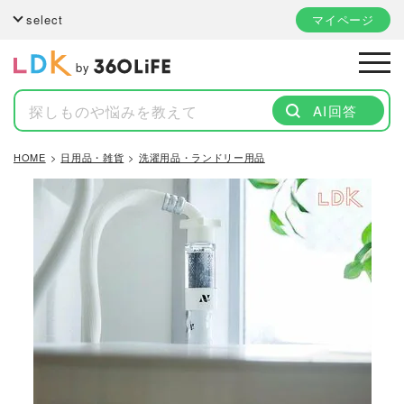
select
マイページ
by
AI回答
HOME
日用品・雑貨
洗濯用品・ランドリー用品