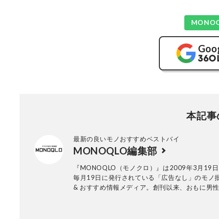
MONO
Goo
本記事
最新の良いモノおすすめベストバイ
MONOQLO編集部
『MONOQLO（モノクロ）』は2009年3月19
毎月19日に発行されている「広告なし」のモノ
& おすすめ情報メディア。創刊以来、おもに男
活用品や家具、ガジェット、食品などを各分野
も協力を仰ぎ、編集部と社内の検証機関が実際
証・評価してきました。テストで見つけた「本