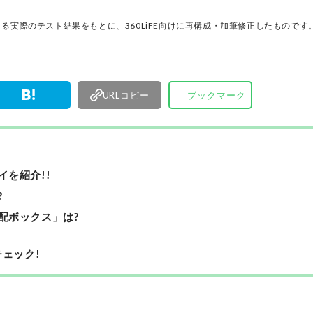
中心に、
行ってい
る実際のテスト結果をもとに、360LiFE向けに再構成・加筆修正したものです
URLコピー
ブックマーク
イを紹介!!
?
宅配ボックス」は?
ェック!