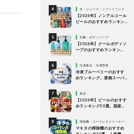
く人気商品をプロと比較
水・ジュース・ソフトドリンク
【2026年】ノンアルコール
ビールのおすすめランキン
グ10選。美味しい人気商品
を徹底比較
石鹸・ボディソープ
【2026年】クールボディソ
ープのおすすめランキン
グ。ドラッグストアなどで
買える人気製品を比較
冷凍食品・冷凍惣菜
冷凍ブルーベリーのおすす
めランキング。業務スーパ
ーやドンキなど市販の人気
商品を比較
食品
【2026年】ビールのおすす
めランキング20選。国産の
人気ブランドの缶ビールを
専門家が比較
掃除機・コードレスクリーナー
マキタの掃除機のおすすめ