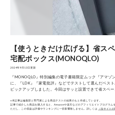
【使うときだけ広げる】省スペ
宅配ボックス(MONOQLO)
2024年9月13日更新
『MONOQLO』特別編集の電子書籍限定ムック『アマゾン
に、『LDK』『家電批評』などでテストして選んだベストバイ
ピックアップしました。今回はサッと設置できて省スペー
※本記事は編集部と専門家による商品テストの結果のもと作成しています。
記事で紹介した商品を購入すると、Amazonや楽天などのアフィリエイトプログラムを
ただし、この収益は評価やランキングに一切影響致しません。詳しくは
（当サイトの