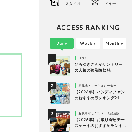
スタイル
イヤー
。
ACCESS RANKING
Daily
Weekly
Monthly
コラム
ひろゆきさんがサントリー
の人気の強炭酸飲料
「NOPE」とエナドリ「ペプ
シ リフレッシュショット」
扇風機・サーキュレーター
を実飲して食レポ！
【2026年】ハンディファン
のおすすめランキング21
選。冷却プレート付きなど
多様なタイプの人気製品を
お取り寄せグルメ・食品通販
比較
【2026年】お取り寄せチー
ズケーキのおすすめランキ
ング13選。冷凍・冷蔵で届