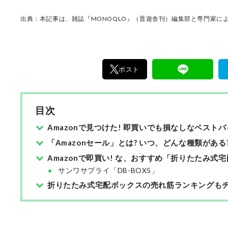
ノ」だけを厳選して紹介。編集長・山田和樹を
11名以上の編集体制で日々の検証・記事制作を
出典：本記事は、雑誌『MONOQLO』（晋遊舎刊）編集部と専門家によ
ます。
ポスト
目次
Amazonで見つけた! 即買いでも損なしなベストバ
「Amazonセール」とは? いつ、どんな種類がある
Amazonで即買い! な、おすすめ「折りたたみ式
サンワサプライ「DB-BOX5」
折りたたみ式宅配ボックスの売れ筋ランキングもチ