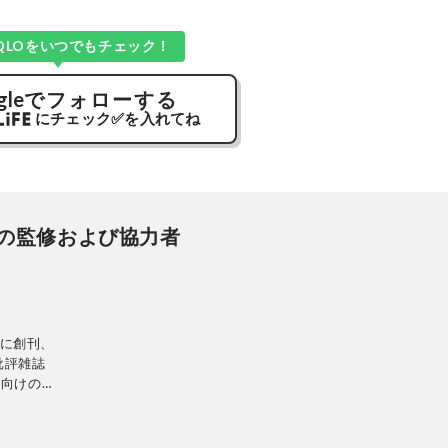
QLOをいつでもチェック！
gle
でフォローする
にチェック
✅
を入れてね
の監修および協力者
日に創刊、
批評雑誌
性向けの生
の専門家に
に比較・検
当に良いモ