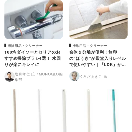
掃除用品・クリーナー
掃除用品・クリーナー
100均ダイソーとセリアのお
合体＆分離が便利！無印
すすめ掃除ブラシ4選！ 水回
の“ほうき”が殿堂入りレベル
りが楽にキレイに
で使いやすい｜『LDK』が比
較
塩月孝仁 氏
MONOQLO編
くろだあきこ 氏
集部