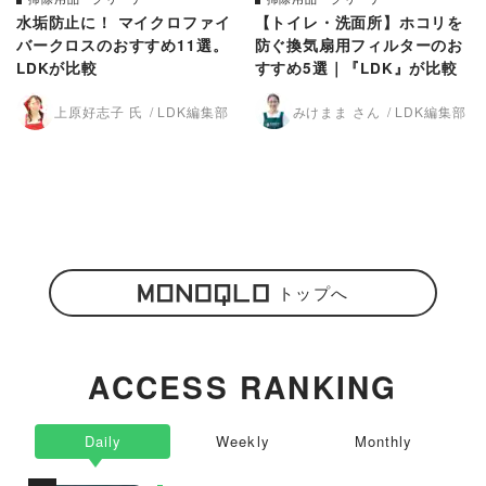
水垢防止に！ マイクロファイ
【トイレ・洗面所】ホコリを
バークロスのおすすめ11選。
防ぐ換気扇用フィルターのお
LDKが比較
すすめ5選｜『LDK』が比較
上原好志子 氏
LDK編集部
みけまま さん
LDK編集部
トップへ
ACCESS RANKING
Daily
Weekly
Monthly