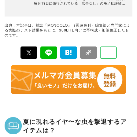
毎月19日に発行されている「広告なし」のモノ批評雑誌
& おすすめ情報メディア。創刊以来、おもに男性向けの
生活用品や家具、ガジェット、食品などを各分野の専門
家にも協力を仰ぎ、編集部と社内の検証機関が実際に比
較・検証・評価してきました。テストで見つけた「本当
出典：本記事は、雑誌『MONOQLO』（晋遊舎刊）編集部と専門家によ
に良いモノ」だけを厳選して紹介。編集長・山田和樹を
る実際のテスト結果をもとに、360LiFE向けに再構成・加筆修正したも
中心に、11名以上の編集体制で日々の検証・記事制作を
のです。
行っています。
夏に現れるイヤ〜な虫を撃退するア
イテムは？