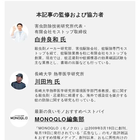
本記事の監修および協力者
害虫防除技術研究所代表・
有限会社モストップ取締役
白井良和 氏
殺虫剤メーカー研究部、害虫駆除会社、蚊駆除専門モス
トップを経て、蚊駆除業務を柱に有限会社モストップを
創業。現在では、蚊忌避剤や蚊捕獲器の効果確認試験を
主な業務とし、書籍の出版なども行っている。
長崎大学 熱帯医学研究所
川田均 氏
長崎大学熱帯医学研究所環境医学部門准教授。蚊に関す
る殺虫剤・忌避剤に精通する。海外で感染症を媒介する
蚊の防除に関する研究も行っている。
最新の良いモノおすすめベストバイ
MONOQLO編集部
『MONOQLO（モノクロ）』は2009年3月19日に創刊、
毎月19日に発行されている「広告なし」のモノ批評雑誌
& おすすめ情報メディア。創刊以来、おもに男性向けの