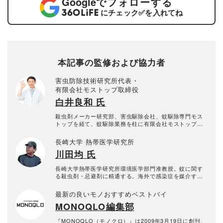
Google
でフォローする
にチェック
✅
を入れてね
本記事の監修および協力者
害虫防除技術研究所代表・
有限会社モストップ取締役
白井良和 氏
殺虫剤メーカー研究部、害虫駆除会社、蚊駆除専門モス
トップを経て、蚊駆除業務を柱に有限会社モストップを
創業。現在では、蚊忌避剤や蚊捕獲器の効果確認試験を
主な業務とし、書籍の出版なども行っている。
長崎大学 熱帯医学研究所
川田均 氏
長崎大学熱帯医学研究所環境医学部門准教授。蚊に関す
る殺虫剤・忌避剤に精通する。海外で感染症を媒介する
蚊の防除に関する研究も行っている。
最新の良いモノおすすめベストバイ
MONOQLO編集部
『MONOQLO（モノクロ）』は2009年3月19日に創刊、