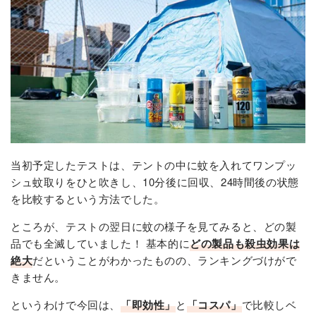
当初予定したテストは、テントの中に蚊を入れてワンプッ
シュ蚊取りをひと吹きし、10分後に回収、24時間後の状態
を比較するという方法でした。
ところが、テストの翌日に蚊の様子を見てみると、どの製
品でも全滅していました！ 基本的に
どの製品も殺虫効果は
絶大
だということがわかったものの、ランキングづけがで
きません。
というわけで今回は、
「即効性」
と
「コスパ」
で比較しベ