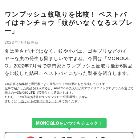
ワンプッシュ蚊取りを比較！ ベストバ
イはキンチョウ「蚊がいなくなるスプレ
ー」
2022年7月4日更新
夏は暑さだけではなく、蚊や小バエ、ゴキブリなどのイ
ヤ〜な虫の発生も悩ましいですよね。今回は『MONOQL
O』2022年7月号で専門家とワンプッシュ蚊取り最新6製品
を比較した結果、ベストバイになった製品を紹介します。
※本記事は編集部と専門家による商品テストの結果のもと作成しています。
記事で紹介した商品を購入すると、Amazonや楽天などのアフィリエイトプログラムを通じて
売上の一部が360LiFE（晋遊舎）に還元されます。
ただし、この収益は評価やランキングに一切影響致しません。
詳しくは
（当サイトの制作ポリシー）
をご覧ください。
MONOQLOをいつでもチェック！