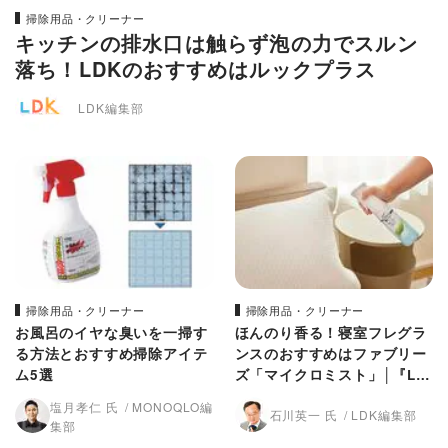
掃除用品・クリーナー
キッチンの排水口は触らず泡の力でスルン
落ち！LDKのおすすめはルックプラス
LDK編集部
掃除用品・クリーナー
掃除用品・クリーナー
お風呂のイヤな臭いを一掃す
ほんのり香る！寝室フレグラ
る方法とおすすめ掃除アイテ
ンスのおすすめはファブリー
ム5選
ズ「マイクロミスト」│『LD
K』がプロと比較
塩月孝仁 氏
MONOQLO編
石川英一 氏
LDK編集部
集部