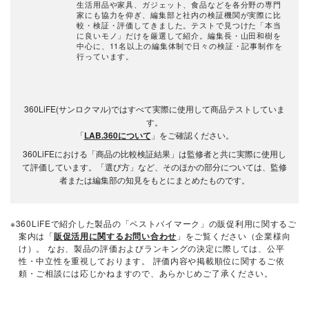
生活用品や家具、ガジェット、食品などを各分野の専門
家にも協力を仰ぎ、編集部と社内の検証機関が実際に比
較・検証・評価してきました。テストで見つけた「本当
に良いモノ」だけを厳選して紹介。編集長・山田和樹を
中心に、11名以上の編集体制で日々の検証・記事制作を
行っています。
360LiFE(サンロクマル)ではすべて実際に使用して商品テストしていま
す。
「
LAB.360について
」をご確認ください。
360LiFEにおける「商品の比較検証結果」は監修者と共に実際に使用し
て評価しています。「選び方」など、そのほかの部分については、監修
者または編集部の知見をもとにまとめたものです。
※360LiFEで紹介した製品の「ベストバイマーク」の販促利用に関するご
案内は「
販促活用に関するお問い合わせ
」をご覧ください（企業様向
け）。 なお、製品の評価およびランキングの決定に際しては、公平
性・中立性を重視しております。 評価内容や掲載順位に関するご依
頼・ご相談には応じかねますので、あらかじめご了承ください。