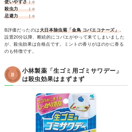
使いやすさ：○
殺虫力 ：○
忌避力 ：○
B評価だったのは
大日本除虫菊「金鳥 コバエコナーズ」
。
設置20分以降、断続的にコバエがやって来てしまいました
が、殺虫効果は合格点です。ミントの香りがほのかに香る
のも特徴です。
小林製薬「生ゴミ用ゴミサワデー」
は殺虫効果はまずまず