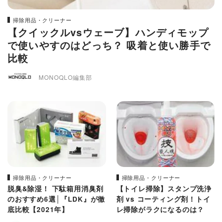
掃除用品・クリーナー
【クイックルvsウェーブ】ハンディモップ
で使いやすのはどっち？ 吸着と使い勝手で
比較
MONOQLO編集部
掃除用品・クリーナー
掃除用品・クリーナー
脱臭&除湿！ 下駄箱用消臭剤
【トイレ掃除】スタンプ洗浄
のおすすめ6選│『LDK』が徹
剤 vs コーティング剤！トイ
底比較【2021年】
レ掃除がラクになるのは？