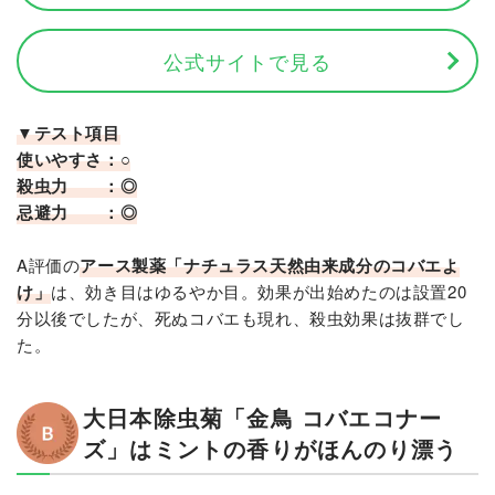
公式サイトで見る
▼テスト項目
使いやすさ：○
殺虫力 ：◎
忌避力 ：◎
A評価の
アース製薬「ナチュラス天然由来成分のコバエよ
け」
は、効き目はゆるやか目。効果が出始めたのは設置20
分以後でしたが、死ぬコバエも現れ、殺虫効果は抜群でし
た。
大日本除虫菊「金鳥 コバエコナー
ズ」はミントの香りがほんのり漂う