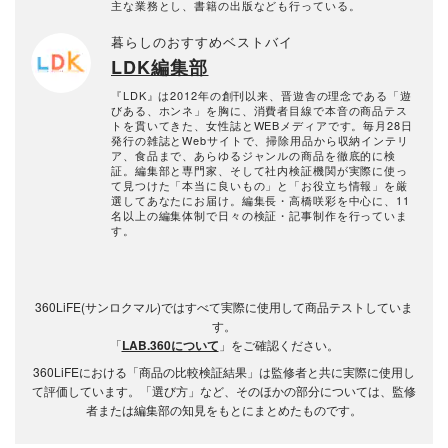
主な業務とし、書籍の出版なども行っている。
暮らしのおすすめベストバイ
LDK編集部
『LDK』は2012年の創刊以来、晋遊舎の理念である「遊
びある、ホンネ」を胸に、消費者目線で本音の商品テス
トを貫いてきた、女性誌とWEBメディアです。毎月28日
発行の雑誌とWebサイトで、掃除用品から収納インテリ
ア、食品まで、あらゆるジャンルの商品を徹底的に検
証。編集部と専門家、そして社内検証機関が実際に使っ
て見つけた「本当に良いもの」と「お役立ち情報」を厳
選してあなたにお届け。編集長・高橋咲彩を中心に、11
名以上の編集体制で日々の検証・記事制作を行っていま
す。
360LiFE(サンロクマル)ではすべて実際に使用して商品テストしていま
す。
「
LAB.360について
」をご確認ください。
360LiFEにおける「商品の比較検証結果」は監修者と共に実際に使用し
て評価しています。「選び方」など、そのほかの部分については、監修
者または編集部の知見をもとにまとめたものです。