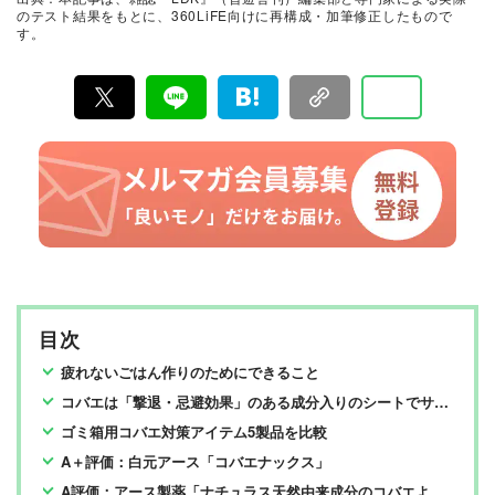
て見つけた「本当に良いもの」と「お役立ち情報」を厳
のテスト結果をもとに、360LiFE向けに再構成・加筆修正したもので
選してあなたにお届け。編集長・高橋咲彩を中心に、11
す。
名以上の編集体制で日々の検証・記事制作を行っていま
す。
目次
疲れないごはん作りのためにできること
コバエは「撃退・忌避効果」のある成分入りのシートでサヨナラ
ゴミ箱用コバエ対策アイテム5製品を比較
A＋評価：白元アース「コバエナックス」
A評価：アース製薬「ナチュラス天然由来成分のコバエよけ」