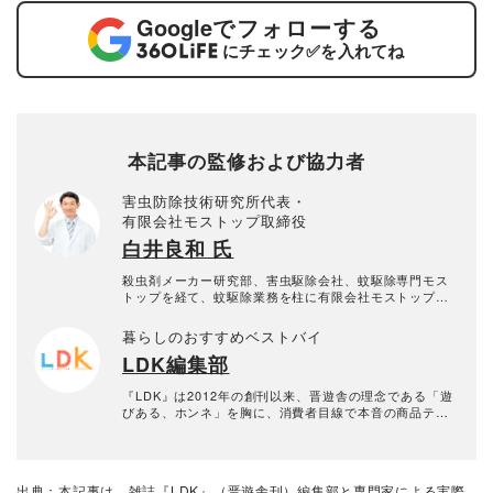
Google
でフォローする
にチェック
✅
を入れてね
本記事の監修および協力者
害虫防除技術研究所代表・
有限会社モストップ取締役
白井良和 氏
殺虫剤メーカー研究部、害虫駆除会社、蚊駆除専門モス
トップを経て、蚊駆除業務を柱に有限会社モストップを
創業。現在では、蚊忌避剤や蚊捕獲器の効果確認試験を
主な業務とし、書籍の出版なども行っている。
暮らしのおすすめベストバイ
LDK編集部
『LDK』は2012年の創刊以来、晋遊舎の理念である「遊
びある、ホンネ」を胸に、消費者目線で本音の商品テス
トを貫いてきた、女性誌とWEBメディアです。毎月28日
発行の雑誌とWebサイトで、掃除用品から収納インテリ
ア、食品まで、あらゆるジャンルの商品を徹底的に検
証。編集部と専門家、そして社内検証機関が実際に使っ
出典：本記事は、雑誌『LDK』（晋遊舎刊）編集部と専門家による実際