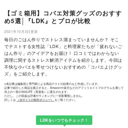
【ゴミ箱用】コバエ対策グッズのおすす
め5選│『LDK』とプロが比較
2021年10月3日更新
毎日のごはん作りでストレス溜まっていませんか？ そこ
でテストする女性誌「LDK」と料理家たちが「疲れないご
はん作り」のアイデアをお届け！ 口コミではわからない
調理に関するストレス解消アイテムを紹介します。今回は
不快な小バエを寄せつけないおすすめの「コバエよけグッ
ズ」をご紹介します。
※本記事は編集部と専門家による商品テストの結果のもと作成しています。
記事で紹介した商品を購入すると、Amazonや楽天などのアフィリエイトプログラムを通じて
売上の一部が360LiFE（晋遊舎）に還元されます。
ただし、この収益は評価やランキングに一切影響致しません。
詳しくは
（当サイトの制作ポリシー）
をご覧ください。
LDKをいつでもチェック！