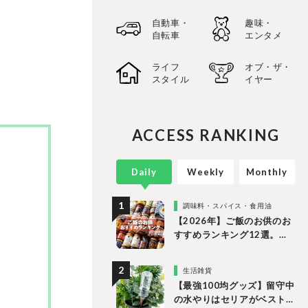
自動車・
趣味・
自転車
エンタメ
ライフ
オブ・ザ・
スタイル
イヤー
ACCESS RANKING
Daily
Weekly
Monthly
調味料・スパイス・食用油
【2026年】ご飯のお供のお
すすめランキング12選。
LDKが食べるラー油など市
販の人気商品をプロと徹底
生活雑貨
比較
【最強100均グッズ】留守中
の水やりはセリアがベスト