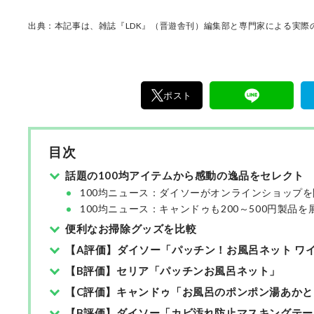
けた「本当に良いもの」と「お役立ち情報」を
なたにお届け。編集長・高橋咲彩を中心に、11
出典：本記事は、雑誌『LDK』（晋遊舎刊）編集部と専門家による実際の
編集体制で日々の検証・記事制作を行っていま
ポスト
目次
話題の100均アイテムから感動の逸品をセレクト
100均ニュース：ダイソーがオンラインショップを
100均ニュース：キャンドゥも200～500円製品を
便利なお掃除グッズを比較
【A評価】ダイソー「パッチン！お風呂ネット ワ
【B評価】セリア「パッチンお風呂ネット」
【C評価】キャンドゥ「お風呂のポンポン湯あかと
【B評価】ダイソー「カビ汚れ防止マスキングテー