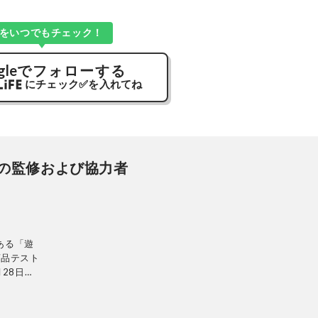
Kをいつでもチェック！
gle
でフォローする
にチェック
✅
を入れてね
の監修および協力者
ある「遊
商品テスト
28日発
ンテリ
的に検証。
使って見つ