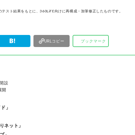
厳選してあ
名以上の
テスト結果をもとに、360LiFE向けに再構成・加筆修正したものです。
す。
URLコピー
ブックマーク
開設
展開
イド」
りネット」
プ」