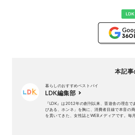
LD
Goo
本記事
暮らしのおすすめベストバイ
LDK編集部
『LDK』は2012年の創刊以来、晋遊舎の理念で
びある、ホンネ」を胸に、消費者目線で本音の
を貫いてきた、女性誌とWEBメディアです。毎月
行の雑誌とWebサイトで、掃除用品から収納イ
ア、食品まで、あらゆるジャンルの商品を徹底
編集部と専門家、そして社内検証機関が実際に