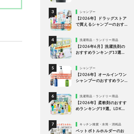
な理由
シャンプー
【2026年】ドラッグストア
で買えるシャンプーのおす
すめランキング15選。LDK
が市販の人気商品をプロと
洗濯用品・ランドリー用品
比較
【2026年6月】洗濯洗剤の
おすすめランキング13選。
LDKが液体・ジェルボー
ル・粉末の人気商品を比較
シャンプー
検証
【2026年】オールインワン
シャンプーのおすすめラン
キング。LDKがドラッグス
トアなどで買える人気商品
洗濯用品・ランドリー用品
をプロと比較
【2026年】柔軟剤のおすす
めランキング19選。LDKが
無香料、香りつきの人気商
品を徹底比較
キッチン雑貨・水筒・消耗品
ペットボトルホルダーのお