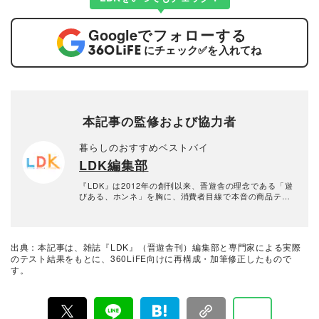
Google
でフォローする
にチェック
✅
を入れてね
本記事の監修および協力者
暮らしのおすすめベストバイ
LDK編集部
『LDK』は2012年の創刊以来、晋遊舎の理念である「遊
びある、ホンネ」を胸に、消費者目線で本音の商品テス
トを貫いてきた、女性誌とWEBメディアです。毎月28日
発行の雑誌とWebサイトで、掃除用品から収納インテリ
ア、食品まで、あらゆるジャンルの商品を徹底的に検
証。編集部と専門家、そして社内検証機関が実際に使っ
出典：本記事は、雑誌『LDK』（晋遊舎刊）編集部と専門家による実際
て見つけた「本当に良いもの」と「お役立ち情報」を厳
のテスト結果をもとに、360LiFE向けに再構成・加筆修正したもので
選してあなたにお届け。編集長・高橋咲彩を中心に、11
す。
名以上の編集体制で日々の検証・記事制作を行っていま
す。