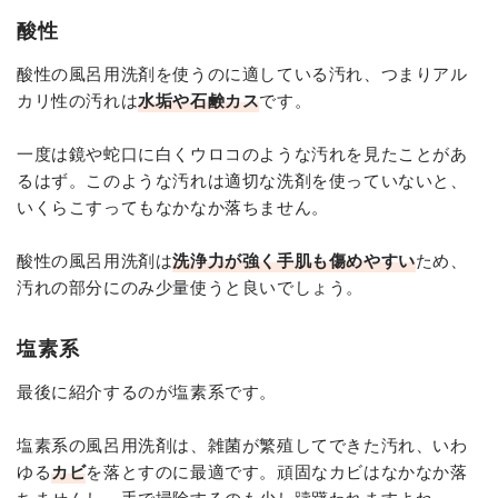
酸性
酸性の風呂用洗剤を使うのに適している汚れ、つまりアル
カリ性の汚れは
水垢や石鹸カス
です。
一度は鏡や蛇口に白くウロコのような汚れを見たことがあ
るはず。このような汚れは適切な洗剤を使っていないと、
いくらこすってもなかなか落ちません。
酸性の風呂用洗剤は
洗浄力が強く手肌も傷めやすい
ため、
汚れの部分にのみ少量使うと良いでしょう。
塩素系
最後に紹介するのが塩素系です。
塩素系の風呂用洗剤は、雑菌が繁殖してできた汚れ、いわ
ゆる
カビ
を落とすのに最適です。頑固なカビはなかなか落
ちませんし、手で掃除するのも少し躊躇われますよね。