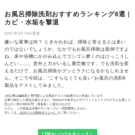
お風呂掃除洗剤おすすめランキング6選 |
カビ・水垢を撃退
2021年3月10日更新
嫌いな家事は何？ ときかれれば、掃除と答える人は多い
のではないでしょうか。なかでもお風呂掃除は面倒ですよ
ね。床や浴槽にかがみ込んでゴシゴシ磨くのはけっこうし
んどい……。意外と力がいるし重労働です。でも洗剤を変
えるだけで、お風呂掃除がグッとラクになるかもしれませ
ん。そこで今回は、”こすらなくても良い”お風呂の洗剤6
製品をテストしてみました。
※本記事は編集部と専門家による商品テストの結果のもと作成しています。
記事で紹介した商品を購入すると、Amazonや楽天などのアフィリエイトプログラムを通じて
売上の一部が360LiFE（晋遊舎）に還元されます。
ただし、この収益は評価やランキングに一切影響致しません。
詳しくは
（当サイトの制作ポリシー）
をご覧ください。
LDKをいつでもチェック！