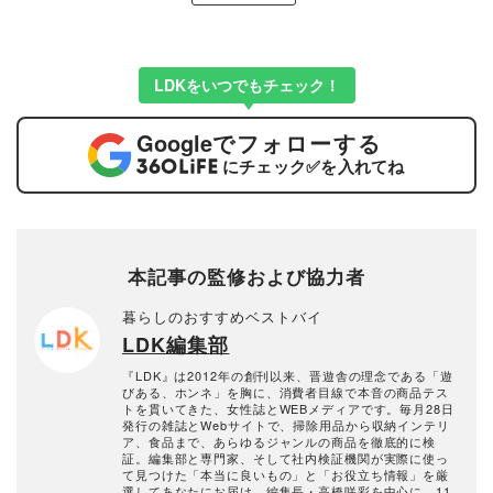
LDKをいつでもチェック！
Google
でフォローする
にチェック
✅
を入れてね
本記事の監修および協力者
暮らしのおすすめベストバイ
LDK編集部
『LDK』は2012年の創刊以来、晋遊舎の理念である「遊
びある、ホンネ」を胸に、消費者目線で本音の商品テス
トを貫いてきた、女性誌とWEBメディアです。毎月28日
発行の雑誌とWebサイトで、掃除用品から収納インテリ
ア、食品まで、あらゆるジャンルの商品を徹底的に検
証。編集部と専門家、そして社内検証機関が実際に使っ
て見つけた「本当に良いもの」と「お役立ち情報」を厳
選してあなたにお届け。編集長・高橋咲彩を中心に、11