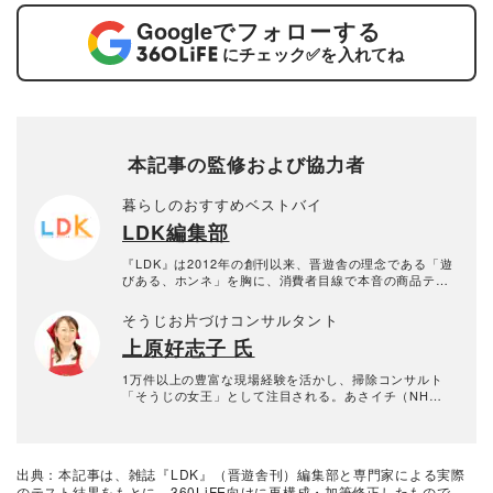
Google
でフォローする
にチェック
✅
を入れてね
本記事の監修および協力者
暮らしのおすすめベストバイ
LDK編集部
『LDK』は2012年の創刊以来、晋遊舎の理念である「遊
びある、ホンネ」を胸に、消費者目線で本音の商品テス
トを貫いてきた、女性誌とWEBメディアです。毎月28日
発行の雑誌とWebサイトで、掃除用品から収納インテリ
そうじお片づけコンサルタント
ア、食品まで、あらゆるジャンルの商品を徹底的に検
上原好志子 氏
証。編集部と専門家、そして社内検証機関が実際に使っ
て見つけた「本当に良いもの」と「お役立ち情報」を厳
選してあなたにお届け。編集長・高橋咲彩を中心に、11
1万件以上の豊富な現場経験を活かし、掃除コンサルト
名以上の編集体制で日々の検証・記事制作を行っていま
「そうじの女王」として注目される。あさイチ（NH
す。
K）、Nスタ（TBSテレビ）、とくダネ！（フジテレ
ビ）、やじうまワイド（テレビ朝日）などのテレビ番組
への出演多数。JALからの委託や、iPhoneの保守点検サ
ービスを担当し、日本各地に保守点検チームのためにイ
出典：本記事は、雑誌『LDK』（晋遊舎刊）編集部と専門家による実際
ンストラクター、BSショップチャンネルで商品ガイドも
のテスト結果をもとに、360LiFE向けに再構成・加筆修正したもので