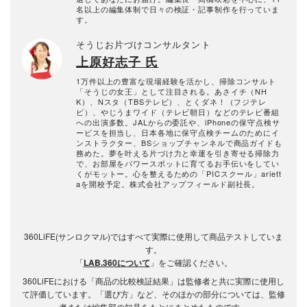
名以上の編集体制で日々の検証・記事制作を行っていま
す。
そうじお片づけコンサルタント
上原好志子 氏
1万件以上の豊富な現場経験を活かし、掃除コンサルト
「そうじの女王」として注目される。あさイチ（NH
K）、Nスタ（TBSテレビ）、とくダネ！（フジテレ
ビ）、やじうまワイド（テレビ朝日）などのテレビ番組
への出演多数。JALからの委託や、iPhoneの保守点検サ
ービスを担当し、日本各地に保守点検チームのためにイ
ンストラクター、BSショップチャンネルで商品ガイドも
務めた。夢を叶える片づけ力と幸運を引き寄せる掃除力
で、お部屋をパワースポットに育てるお手伝いをしてい
くがモットー。心を整えるための「PICスクール」ariett
aを開校予定。株式会社アップフィールド副社長。
360LiFE(サンロクマル)ではすべて実際に使用して商品テストしていま
す。
「
LAB.360について
」をご確認ください。
360LiFEにおける「商品の比較検証結果」は監修者と共に実際に使用し
て評価しています。「選び方」など、そのほかの部分については、監修
者または編集部の知見をもとにまとめたものです。