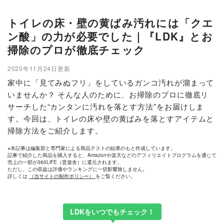
トイレの床・壁の黄ばみ汚れには「クエ
ン酸」の力が必要でした｜『LDK』とお
掃除のプロが徹底チェック
2020年11月24日更新
家中に「見てみぬフリ」をしているガンコ汚れが溜まって
いませんか？ そんな人のために、お掃除のプロに徹底リ
サーチした“カンタンに汚れを落とす方法”をお届けしま
す。今回は、トイレの床や壁の黄ばみを落とすアイテムと
掃除方法をご紹介します。
※本記事は編集部と専門家による商品テストの結果のもと作成しています。
記事で紹介した商品を購入すると、Amazonや楽天などのアフィリエイトプログラムを通じて
売上の一部が360LiFE（晋遊舎）に還元されます。
ただし、この収益は評価やランキングに一切影響致しません。
詳しくは
（当サイトの制作ポリシー）
をご覧ください。
LDKをいつでもチェック！