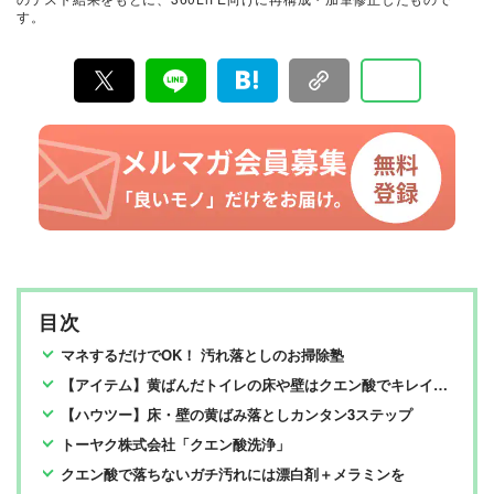
務めた。夢を叶える片づけ力と幸運を引き寄せる掃除力
す。
で、お部屋をパワースポットに育てるお手伝いをしてい
くがモットー。心を整えるための「PICスクール」ariett
aを開校予定。株式会社アップフィールド副社長。
目次
マネするだけでOK！ 汚れ落としのお掃除塾
【アイテム】黄ばんだトイレの床や壁はクエン酸でキレイに！
【ハウツー】床・壁の黄ばみ落としカンタン3ステップ
トーヤク株式会社「クエン酸洗浄」
クエン酸で落ちないガチ汚れには漂白剤＋メラミンを