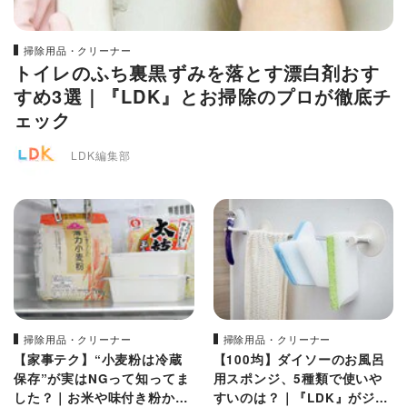
掃除用品・クリーナー
トイレのふち裏黒ずみを落とす漂白剤おす
すめ3選｜『LDK』とお掃除のプロが徹底チ
ェック
LDK編集部
掃除用品・クリーナー
掃除用品・クリーナー
【家事テク】“小麦粉は冷蔵
【100均】ダイソーのお風呂
保存”が実はNGって知ってま
用スポンジ、5種類で使いや
した？｜お米や味付き粉から
すいのは？｜『LDK』がジャ