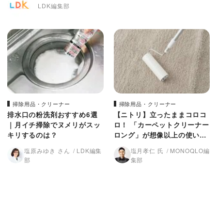
LDK編集部
掃除用品・クリーナー
掃除用品・クリーナー
排水口の粉洗剤おすすめ6選
【ニトリ】立ったままコロコ
｜月イチ掃除でヌメリがスッ
ロ！ 「カーペットクリーナー
キリするのは？
ロング」が想像以上の使いや
すさでした
塩原みゆき さん
LDK編集
塩月孝仁 氏
MONOQLO編
部
集部