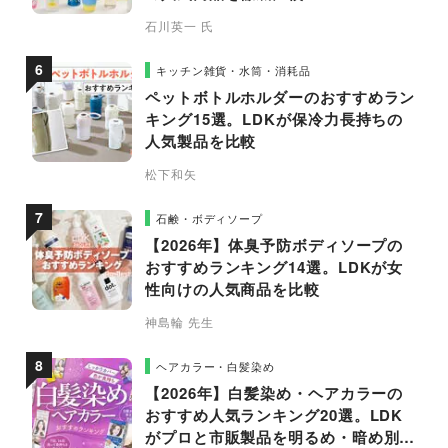
石川英一 氏
キッチン雑貨・水筒・消耗品
ペットボトルホルダーのおすすめラン
キング15選。LDKが保冷力長持ちの
人気製品を比較
松下和矢
石鹸・ボディソープ
【2026年】体臭予防ボディソープの
おすすめランキング14選。LDKが女
性向けの人気商品を比較
神島輪 先生
ヘアカラー・白髪染め
【2026年】白髪染め・ヘアカラーの
おすすめ人気ランキング20選。LDK
がプロと市販製品を明るめ・暗め別に