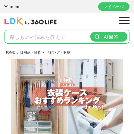
select
マイページ
by
AI回答
HOME
日用品・雑貨
リビング・収納