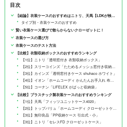
選してあなたにお届け。編集長・高橋咲彩を中心に、11
目次
名以上の編集体制で日々の検証・記事制作を行っていま
す。
【結論】衣装ケースのおすすめはニトリ、天馬【LDKが検証】
タイプ別・衣装ケースのおすすめ
賢い衣装ケース選びで散らからないクローゼットに！
衣装ケースの選び方
衣装ケースのテスト方法
【比較】衣類収納ボックスのおすすめランキング
【1位】ニトリ「透明窓付き 衣類収納ボックス」
【2位】スリーコインズ「たためるメッシュ窓付き収納M」
【3位】カインズ「透明窓付きケース shuhaco ホワイト」
【4位】イオン「ホームコーディ かんたんお手入れ 布製収納 M」
【5位】コーナン「LIFELEX がばっと収納袋」
【比較】プラスチック製衣装ケースのおすすめランキング
【1位】天馬「フィッツユニットケース4020」
【2位】トップバリュ「ホームコーディ クローゼットケース 浅型」
【3位】無印良品「PP収納ケース 引出式・小」
【3位】ニトリ「セレスFD クローゼットケース」