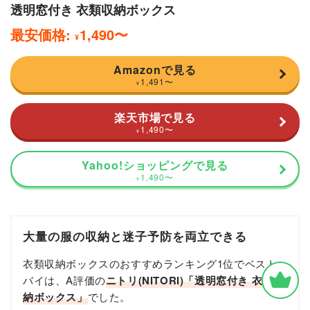
透明窓付き 衣類収納ボックス
最安価格:
1,490
〜
¥
Amazonで見る
1,491
〜
¥
楽天市場で見る
1,490
〜
¥
Yahoo!ショッピングで見る
1,490
〜
¥
大量の服の収納と迷子予防を両立できる
衣類収納ボックスのおすすめランキング1位でベスト
バイは、A評価の
ニトリ(NITORI)「透明窓付き 衣類収
納ボックス」
でした。