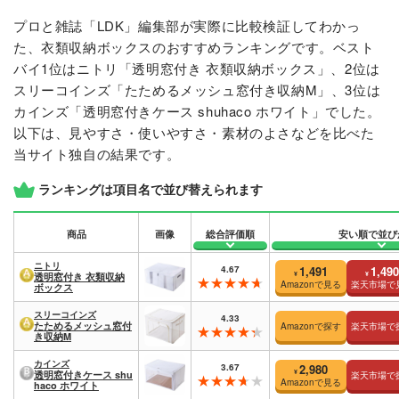
プロと雑誌「LDK」編集部が実際に比較検証してわかっ
た、衣類収納ボックスのおすすめランキングです。ベスト
バイ1位はニトリ「透明窓付き 衣類収納ボックス」、2位は
スリーコインズ「たためるメッシュ窓付き収納M」、3位は
カインズ「透明窓付きケース shuhaco ホワイト」でした。
以下は、見やすさ・使いやすさ・素材のよさなどを比べた
当サイト独自の結果です。
ランキングは項目名で並び替えられます
商品
画像
総合評価順
安い順で並び
ニトリ
4.67
1,491
1,490
¥
¥
透明窓付き 衣類収納
Amazonで見る
楽天市場で
ボックス
スリーコインズ
4.33
たためるメッシュ窓付
Amazonで探す
楽天市場で
き収納M
カインズ
3.67
2,980
¥
透明窓付きケース shu
楽天市場で
Amazonで見る
haco ホワイト