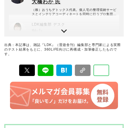
大橋わか 氏
（株）おうちデトックス代表。個人宅の整理収納サービ
スとインテリアコーディネートを同時に行うプロ集団。
お片付けスタッフ全員、整理収納アドバイザー1級有資格
者。年間約1000回以上のお片づけに悩む個人宅の整理収
LDK編集部 デスク
納サービス実績あり。
秋山
雑誌『LDK』では、主に収納や日用品系の特集を担当。
人気ショップ、腸活、ハンドメイドなど守備範囲は広
出典：本記事は、雑誌『LDK』（晋遊舎刊）編集部と専門家による実際
め。結果が振るわない検証ではリベンジもいとわない。
のテスト結果をもとに、360LiFE向けに再構成・加筆修正したもので
す。
LDK編集長
高橋咲彩
雑誌『LDK』を統括する自称テスト大好き人間。得意な
ジャンルは収納や日用品、文房具・雑貨など。人気ショ
ップ巡りも日課。1993年生まれ。2018年に晋遊舎に入社
後、雑誌『MONOQLO』を経て、2023年『LDK』編集
暮らしのおすすめベストバイ
長に就任。市場調査を元に特集のテーマ決めや表紙作
LDK編集部
成、入稿前の最終確認を行う。
『LDK』は2012年の創刊以来、晋遊舎の理念である「遊
びある、ホンネ」を胸に、消費者目線で本音の商品テス
トを貫いてきた、女性誌とWEBメディアです。毎月28日
発行の雑誌とWebサイトで、掃除用品から収納インテリ
ア、食品まで、あらゆるジャンルの商品を徹底的に検
証。編集部と専門家、そして社内検証機関が実際に使っ
て見つけた「本当に良いもの」と「お役立ち情報」を厳