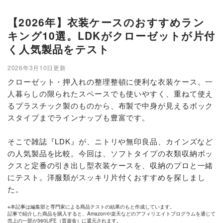
【2026年】衣装ケースのおすすめラン
キング10選。LDKがクローゼットが片付
く人気製品をテスト
2026年3月10日更新
クローゼット・押入れの整理整頓に便利な衣装ケース。一
人暮らしの限られたスペースでも使いやすく、重ねて使え
るプラスチック製のものから、布製で中身が見えるボック
スタイプまでラインナップも豊富です。
そこで雑誌『LDK』が、ニトリや無印良品、カインズなど
の人気製品を比較。今回は、ソフトタイプの衣類収納ボッ
クスと定番の引き出し型衣装ケースを、収納のプロと一緒
にテスト。洋服類がスッキリ片付くおすすめを探しまし
た。
※本記事は編集部と専門家による商品テストの結果のもと作成しています。
記事で紹介した商品を購入すると、Amazonや楽天などのアフィリエイトプログラムを通じて
売上の一部が360LiFE（晋遊舎）に還元されます。