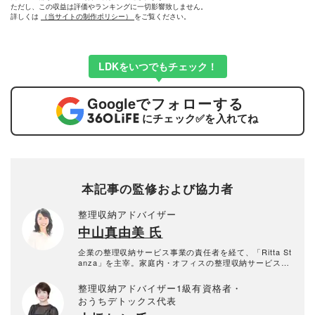
ただし、この収益は評価やランキングに一切影響致しません。
詳しくは
（当サイトの制作ポリシー）
をご覧ください。
LDKをいつでもチェック！
Google
でフォローする
にチェック
✅
を入れてね
本記事の監修および協力者
整理収納アドバイザー
中山真由美 氏
企業の整理収納サービス事業の責任者を経て、「Ritta St
anza」を主宰。家庭内・オフィスの整理収納サービスや
セミナー講師など幅広く活躍。著書に『幸せを呼ぶ ゆ
る片づけ習慣』（講談社）など多数。
整理収納アドバイザー1級有資格者・
おうちデトックス代表