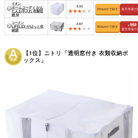
イオン
3.33
ホームコーディ かん
Amazonで探す
楽天市場で
たんお手入れ 布製収
納 M
コーナン
2.67
968
¥
LIFELEX がばっと収
Amazonで探す
楽天市場で
納袋
【1位】ニトリ「透明窓付き 衣類収納ボ
ックス」