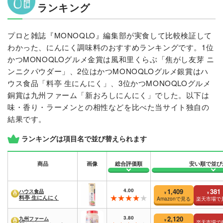
ランキング
プロと雑誌『MONOQLO』編集部が実食して比較検証して
わかった、にんにく調味料のおすすめランキングです。1位
かつMONOQLOグルメ金賞は風和里くらぶ「焦がし友芽 ニ
ンニクパウダー」、2位はかつMONOQLOグルメ銀賞はハ
ウス食品「料亭 生にんにく」、3位かつMONOQLOグルメ
銅賞は九州ファーム「新おろしにんにく」でした。以下は
味・香り・ラーメンとの相性などを比べた当サイト独自の
結果です。
ランキングは項目名で並び替えられます
商品
画像
総合評価順
安い順で並び
4.00
1,409
381
ハウス食品
¥
¥
料亭 生にんにく
Amazonで見る
楽天市場で
3.80
2,120
九州ファーム
¥
楽天市場で