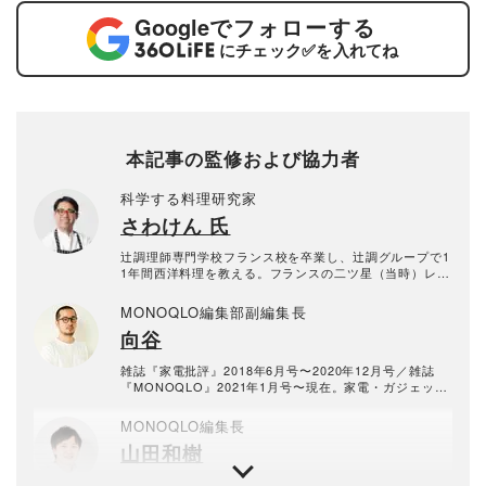
Google
でフォローする
にチェック
✅
を入れてね
本記事の監修および協力者
科学する料理研究家
さわけん 氏
辻調理師専門学校フランス校を卒業し、辻調グループで1
1年間西洋料理を教える。フランスの二ツ星（当時）レス
トラン、ル・ムーラン・ド・ムージャンなどに勤務経験
もある本格派。その後、イタリアンカフェのシェフを経
MONOQLO編集部副編集長
て料理研究家に転身し、世界の料理を研究する。科学的
向谷
に料理を考え、狙った通りの料理をつくるレシピの達人
に。2010年よりキッチンまわり評論家として、毎月30～
50品の食品や調味料を実食検証する。食品類だけでなく
雑誌『家電批評』2018年6月号〜2020年12月号／雑誌
調理器具・家電も含め、日本一「食」に関する比較をし
『MONOQLO』2021年1月号〜現在。家電・ガジェッ
ている。「あさイチ」（NHK）・「ZIP!」(日本テレビ)
ト・食品・生活用品が得意分野。
・「ラヴィット！」(TBS)などメディア出演多数。
MONOQLO編集長
山田和樹
1993年生まれ。2016年に新卒で晋遊舎に入社し、雑誌