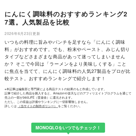
にんにく調味料のおすすめランキング2
7選。人気製品を比較
2026年6月23日更新
いつもの料理に旨みやパンチを足すなら「にんにく調味
料」がおすすめです。でも、粉末やペースト、みじん切り
タイプなどさまざまな商品があって迷ってしまいません
か？ そこで今回は「ラーメンをより美味しくする」こと
に焦点を当てて、にんにく調味料の人気27製品をプロが比
較テスト。おすすめランキングで紹介します！
※本記事は編集部と専門家による商品テストの結果のもと作成しています。
記事で紹介した商品を購入すると、Amazonや楽天などのアフィリエイトプログラムを通じて
売上の一部が360LiFE（晋遊舎）に還元されます。
ただし、この収益は評価やランキングに一切影響致しません。
詳しくは
（当サイトの制作ポリシー）
をご覧ください。
MONOQLOをいつでもチェック！