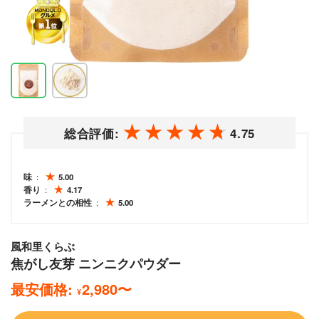
総合評価:
4.75
味
5.00
香り
4.17
ラーメンとの相性
5.00
風和里くらぶ
焦がし友芽 ニンニクパウダー
最安価格:
2,980
〜
¥