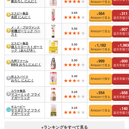
新おろし にんにく
Amazonで見る
3.65
564
311
エスビー食品
¥
¥
名匠 にんにく
Amazonで見る
楽天市場で
メ・ド・プロヴァンス
3.50
907
¥
有機ガーリック ペー
Amazonで見る
楽天市場で
スト
エスビー食品
3.50
1,182
1,983
¥
¥
袋入りローストガーリ
Amazonで見る
楽天市場で
ック（あらびき）
3.50
999
600
九州ファーム
¥
¥
BBQ おろしにんにく
Amazonで見る
楽天市場で
3.40
井上スパイス
Amazonで探す
楽天市場で
おろし にんにく
ユウキ食品
3.25
554
658
¥
¥
マコーミック フライ
Amazonで見る
楽天市場で
ドガーリック
キユーピー
3.25
140
¥
サラダクラブ フライ
Amazonで見る
楽天市場で
ドガーリック