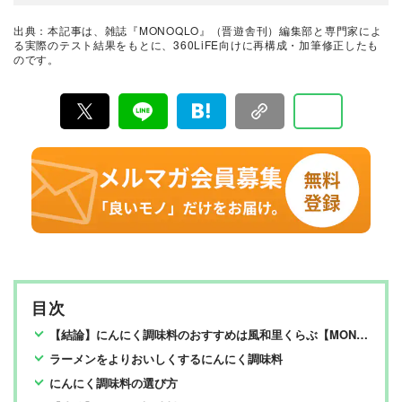
『LDK』の編集を経て2025年『MONOQLO』編集長に
就任。9年以上の編集人生であらゆるジャンルのモノをテ
出典：本記事は、雑誌『MONOQLO』（晋遊舎刊）編集部と専門家によ
ストしてきたが、デジタルガジェット、アウトドアグッ
最新の良いモノおすすめベストバイ
る実際のテスト結果をもとに、360LiFE向けに再構成・加筆修正したも
ズ、マネーが得意。テストのためなら大学研究所から中
のです。
MONOQLO編集部
華料理店まであらゆる場所に押しかける。
『MONOQLO（モノクロ）』は2009年3月19日に創刊、
毎月19日に発行されている「広告なし」のモノ批評雑誌
& おすすめ情報メディア。創刊以来、おもに男性向けの
生活用品や家具、ガジェット、食品などを各分野の専門
家にも協力を仰ぎ、編集部と社内の検証機関が実際に比
較・検証・評価してきました。テストで見つけた「本当
に良いモノ」だけを厳選して紹介。編集長・山田和樹を
中心に、11名以上の編集体制で日々の検証・記事制作を
行っています。
目次
【結論】にんにく調味料のおすすめは風和里くらぶ【MONOQLOが検証】
ラーメンをよりおいしくするにんにく調味料
にんにく調味料の選び方