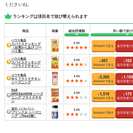
くださいね。
ランキングは項目名で並び替えられます
商品
画像
総合評価順
安い順で並び
ハウス食品
5.00
スパイスクッキング
Amazonで見る
楽天市場で
〈台湾からあげ ジー
パイ風〉
ハウス食品
4.00
851
163
¥
¥
スパイスクッキング
Amazonで見る
楽天市場で
〈フライドチキン〉
ユウキ食品
4.00
2,265
1,153
¥
¥
ＭＣフライドチキン
Amazonで見る
楽天市場で
シーズニング
S&B
3.00
1,518
173
SPICE&HERB シーズ
¥
¥
ニング フライドチキ
Amazonで見る
楽天市場で
ン
일반（イルバン）
3.00
プリンクル シーズニ
Amazonで探す
楽天市場で
ング（70gx2個）