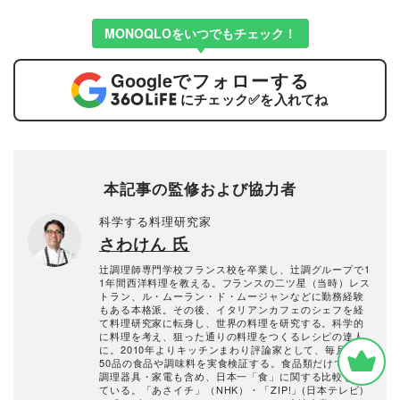
MONOQLOをいつでもチェック！
Google
でフォローする
にチェック
✅
を入れてね
本記事の監修および協力者
科学する料理研究家
さわけん 氏
辻調理師専門学校フランス校を卒業し、辻調グループで1
1年間西洋料理を教える。フランスの二ツ星（当時）レス
トラン、ル・ムーラン・ド・ムージャンなどに勤務経験
もある本格派。その後、イタリアンカフェのシェフを経
て料理研究家に転身し、世界の料理を研究する。科学的
に料理を考え、狙った通りの料理をつくるレシピの達人
に。2010年よりキッチンまわり評論家として、毎月30～
50品の食品や調味料を実食検証する。食品類だけでなく
調理器具・家電も含め、日本一「食」に関する比較をし
ている。「あさイチ」（NHK）・「ZIP!」(日本テレビ)