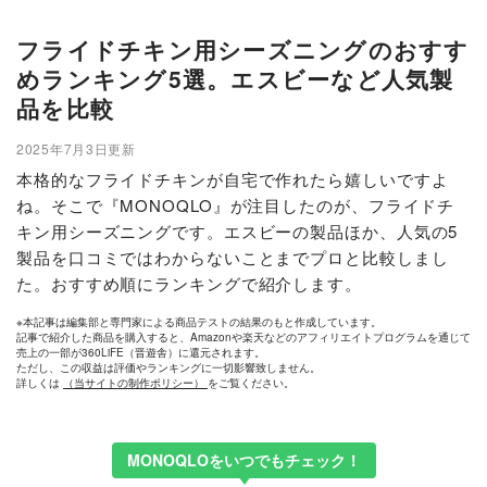
フライドチキン用シーズニングのおすす
めランキング5選。エスビーなど人気製
品を比較
2025年7月3日更新
本格的なフライドチキンが自宅で作れたら嬉しいですよ
ね。そこで『MONOQLO』が注目したのが、フライドチ
キン用シーズニングです。エスビーの製品ほか、人気の5
製品を口コミではわからないことまでプロと比較しまし
た。おすすめ順にランキングで紹介します。
※本記事は編集部と専門家による商品テストの結果のもと作成しています。
記事で紹介した商品を購入すると、Amazonや楽天などのアフィリエイトプログラムを通じて
売上の一部が360LiFE（晋遊舎）に還元されます。
ただし、この収益は評価やランキングに一切影響致しません。
詳しくは
（当サイトの制作ポリシー）
をご覧ください。
MONOQLOをいつでもチェック！