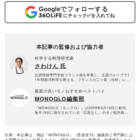
Google
でフォローする
にチェック
✅
を入れてね
本記事の監修および協力者
科学する料理研究家
さわけん 氏
辻調理師専門学校フランス校を卒業し、辻調グループで1
1年間西洋料理を教える。フランスの二ツ星（当時）レス
トラン、ル・ムーラン・ド・ムージャンなどに勤務経験
もある本格派。その後、イタリアンカフェのシェフを経
最新の良いモノおすすめベストバイ
て料理研究家に転身し、世界の料理を研究する。科学的
MONOQLO編集部
に料理を考え、狙った通りの料理をつくるレシピの達人
に。2010年よりキッチンまわり評論家として、毎月30～
50品の食品や調味料を実食検証する。食品類だけでなく
『MONOQLO（モノクロ）』は2009年3月19日に創刊、
調理器具・家電も含め、日本一「食」に関する比較をし
毎月19日に発行されている「広告なし」のモノ批評雑誌
ている。「あさイチ」（NHK）・「ZIP!」(日本テレビ)
& おすすめ情報メディア。創刊以来、おもに男性向けの
・「ラヴィット！」(TBS)などメディア出演多数。
生活用品や家具、ガジェット、食品などを各分野の専門
家にも協力を仰ぎ、編集部と社内の検証機関が実際に比
較・検証・評価してきました。テストで見つけた「本当
出典：本記事は、雑誌『MONOQLO』（晋遊舎刊）編集部と専門家によ
に良いモノ」だけを厳選して紹介。編集長・山田和樹を
る実際のテスト結果をもとに、360LiFE向けに再構成・加筆修正したも