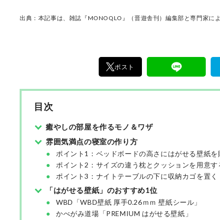
出典：本記事は、雑誌『MONOQLO』（晋遊舎刊）編集部と専門家によ
ポスト
目次
癒やしの部屋を作るモノ＆ワザ
雰囲気満点の寝室の作り方
ポイント1：ベッドボードの高さにはがせる壁紙を
ポイント2：サイズの違う枕とクッションを用意す
ポイント3：ナイトテーブルの下に収納カゴを置く
「はがせる壁紙」のおすすめ1位
WBD「WBD壁紙 厚手0.26ｍｍ 壁紙シール」
かべがみ道場「PREMIUM はがせる壁紙」