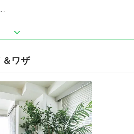
消し」
ノ＆ワザ