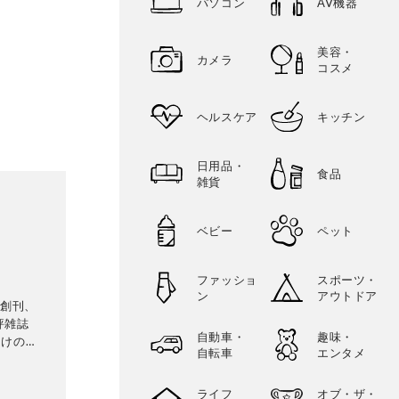
パソコン
AV機器
美容・
カメラ
コスメ
ヘルスケア
キッチン
日用品・
食品
雑貨
ベビー
ペット
ファッショ
スポーツ・
ン
アウトドア
に創刊、
評雑誌
自動車・
趣味・
向けの生
自転車
エンタメ
専門家に
比較・検
ライフ
オブ・ザ・
に良いモ