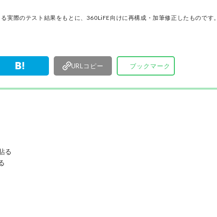
ノ」だけを厳選して紹介。編集長・山田和樹を中
11名以上の編集体制で日々の検証・記事制作を行
る実際のテスト結果をもとに、360LiFE向けに再構成・加筆修正したものです
ます。
URLコピー
ブックマーク
貼る
る