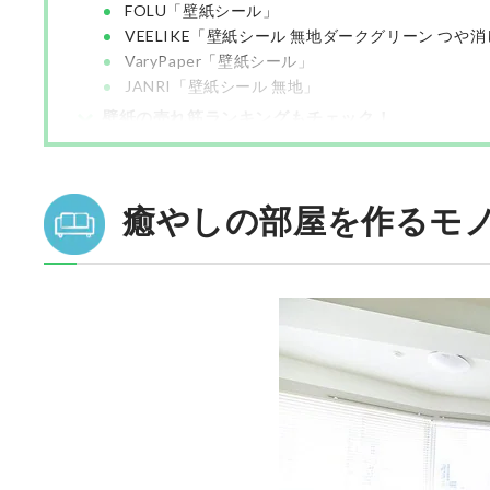
FOLU「壁紙シール」
VEELIKE「壁紙シール 無地ダークグリーン つや
VaryPaper「壁紙シール」
JANRI「壁紙シール 無地」
壁紙の売れ筋ランキングもチェック！
癒やしの部屋を作るモ