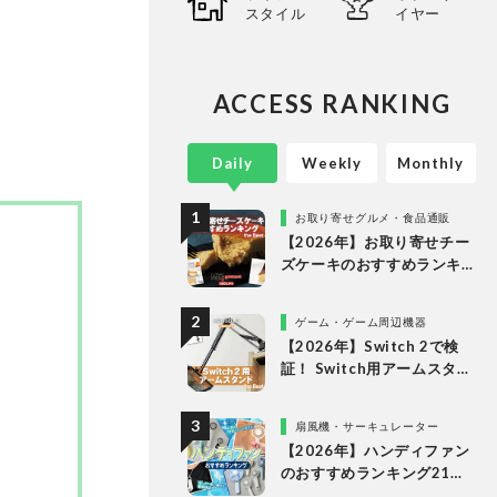
スタイル
イヤー
心に、
ってい
。
ACCESS RANKING
Daily
Weekly
Monthly
お取り寄せグルメ・食品通販
【2026年】お取り寄せチー
ズケーキのおすすめランキ
ング13選。冷凍・冷蔵で届
く人気商品をプロと比較
ゲーム・ゲーム周辺機器
【2026年】Switch 2で検
証！ Switch用アームスタン
ドのおすすめランキング。
人気商品を比較
扇風機・サーキュレーター
【2026年】ハンディファン
のおすすめランキング21
選。冷却プレート付きなど