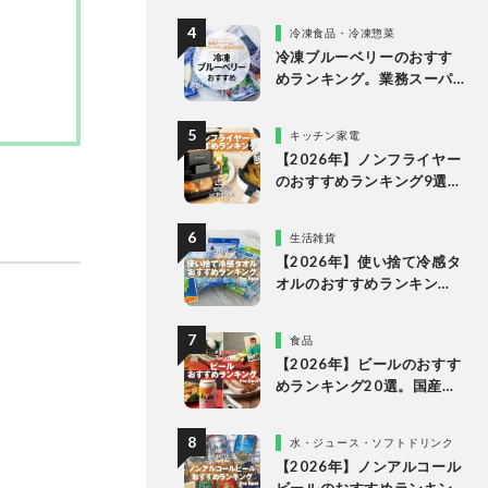
多様なタイプの人気製品を
冷凍食品・冷凍惣菜
比較
冷凍ブルーベリーのおすす
めランキング。業務スーパ
ーやドンキなど市販の人気
商品を比較
キッチン家電
【2026年】ノンフライヤー
のおすすめランキング9選。
一人暮らしからファミリー
向けまでプロが比較
生活雑貨
【2026年】使い捨て冷感タ
オルのおすすめランキン
グ。濡らさない人気商品を
徹底比較
食品
【2026年】ビールのおすす
めランキング20選。国産の
人気ブランドの缶ビールを
専門家が比較
水・ジュース・ソフトドリンク
【2026年】ノンアルコール