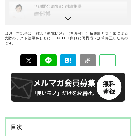
す。とくに関心のある分野は、髪や頭皮のケアです。
企画開発編集部 副編集長
建部博
テストするモノ批評誌『MONOQLO』編集長、プロが本
音でテストする家電購入ガイド『家電批評』統括編集長
を経て企画開発編集部へ。ブランド力や価格にまどわさ
出典：本記事は、雑誌『家電批評』（晋遊舎刊）編集部と専門家による
れず「読者一人ひとりの買い物に役立つ」家電の評価を
最新家電おすすめベストバイ
実際のテスト結果をもとに、360LiFE向けに再構成・加筆修正したもの
モットーに、メーカーに忖度しない正当な評価をもとに
です。
家電批評編集部
した雑誌・WEBコンテンツ制作を取り仕切る。自身が専
門家とともに比較検証を行ったコンテンツの数は、黒モ
ノ・白モノ・デジタルガジェットやアウトドアグッズ、
『家電批評』は2009年11月創刊の月刊誌で、毎月3日に
また各種サービスを含めて750を超える。3児の父。
発行している雑誌および家電専門情報を提供するWEBメ
ディア。あらゆる家電製品にまつわる「ユーザーが気に
なっていること」を深く掘り下げ、専門家や自社検証機
関と協力して徹底的にテスト・評価する。高額なテレビ
から数百円の乾電池まで、編集部と専門家、そして社内
検証機関が実機テストを行い、価格やブランドに惑わさ
れることなく製品の本質的な性能を見極め、その良し悪
しをありのまま、雑誌およびWEBコンテンツとして発
信。編集長・阿部淳平を中心に、11名以上の編集体制で
日々の検証・記事制作を行っています。
目次