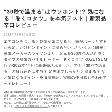
“30秒で温まる”はウソホント!? 気にな
る「巻くコタツ」を本気テスト｜新製品
辛口レビュー
2022年12月20日更新
エアコンをつけると乾燥が気になるし、頭がボーッとする
から足元だけピンポイントに温めたい…という人に朗報！
家電メーカーのライソンより、足元を360度包み込む巻く
タイプの省電力パネルヒーター「巻くコタツ KOZUTSUM
I」が2022年11月に新発売されました。でも「30秒で温ま
る」の触れ込みは本当？ 足先までしっかりと温まる？ な
ど気になるポイントを徹底検証。実際の使用感も合わせて
完全レビュー！
※本記事は編集部と専門家による商品テストの結果のもと作成しています。
記事で紹介した商品を購入すると、Amazonや楽天などのアフィリエイトプログラムを通じて
売上の一部が360LiFE（晋遊舎）に還元されます。
ただし、この収益は評価やランキングに一切影響致しません。
詳しくは
（当サイトの制作ポリシー）
をご覧ください。