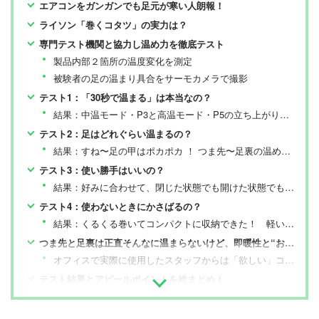
エアコンをガンガンでも足元が寒い人朗報！
ライソン「巻くコタツ」の実力は？
専門テスト機関と協力し温め力を徹底テスト
製品内部２箇所の温度変化を測定
被験者の足の温まり具合をサーモカメラで撮影
テスト1：「30秒で温まる」は本当なの？
結果：中温モード・P3と高温モード・P5の立ち上がりは早かった！
テスト2：足はどれぐらい温まるの？
結果：すね〜足の甲はポカポカ ！ つま先〜足裏の温め効果はイマイチ
テスト3：使い勝手はいいの？
結果：好みに合わせて、閉じた状態でも開けた状態でも使えて便利！
テスト4：使わないときにかさばるの？
結果：くるくる巻いてコンパクトに収納できた！ 軽いから持ち運びも楽ラク
つま先と足裏は正直そんなに温まらないけど、即暖性と“おこもり感”がクセになる！
オフィスで実際に使用したスタッフからは「欲しい」コールの嵐！
テスト結果とアピールポイントを総まとめ！