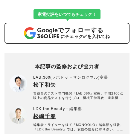
家電批評をいつでもチェック！
Google
でフォローする
にチェック
✅
を入れてね
本記事の監修および協力者
LAB.360(ラボドットサンロクマル)室長
松下和矢
晋遊舎のテスト専門機関「LAB.360」室長。年間2100点
以上の商品テストを行うプロ。機械工学専攻。産業機械
の保全・メンテナンス、日用雑貨品メーカーの開発業務
を経て、民間の試験機関で多くの商品テストに従事。テ
LDK the Beauty＋編集部
スト方法の立案から試験デザイン、試験装置の製作、テ
松嶋千春
スト実施まで一貫した商品テストを手がける。日用雑貨
品や家電製品が専門。テスト方法の妥当性を担保しつ
つ、誰が見ても一目で結果が分かるビジュアル性を伴う
編集者・ライターを経て『MONOQLO』編集部を経験。
手法を心がけている。趣味はプラモデル作り。
『LDK the Beauty』では、女性の悩みに寄り添い、日常
を彩るアイテムをわかりやすくお届けしたいと思いま