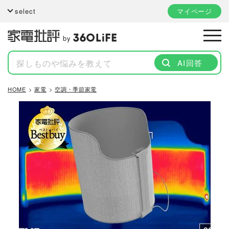
select
マイページ
by
AI回答
HOME
家電
空調・季節家電