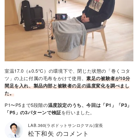
室温17.0（±0.5℃）の環境下で、閉じた状態の「巻くコタ
ツ」の上に付属の毛布をかけて使用。
素足の被験者が10分
間足を入れ、製品内部と被験者の足の温度変化を調べまし
た。
P1〜P5まで5段階の
温度設定のうち、今回は「P1」「P3」
「P5」の3パターンで検証
を行いました。
LAB.360(ラボドットサンロクマル)室長
松下和矢 のコメント