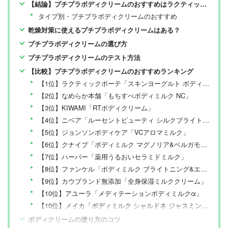
【結論】プチプラボディクリームのおすすめはラクティックボーテとなめらか本舗【LDKが検証】
タイプ別・プチプラボディクリームのおすすめ
乾燥対策に使えるプチプラボディクリームはある？
プチプラボディクリームの選び方
プチプラボディクリームのテスト方法
【比較】プチプラボディクリームのおすすめランキング
【1位】ラクティックボーテ「スキンヨーグルト ボディミルク(無香料)」
【2位】なめらか本舗「もちすべボディミルク NC」
【3位】KIWAMI「RTボディクリーム」
【4位】ニベア「ルーセントビューティ シルクブライトニング ブライトニング美容液ボディミルク」
【5位】ジョンソンボディケア「VCアロマミルク」
【6位】クナイプ「ボディミルク マグノリア&ベルガモットの香り」
【7位】ハーバー「薬用うるおいセラミドミルク」
【8位】ファンケル「ボディミルク ブライトニング&エイジングケア」
【9位】カウブランド無添加「全身保湿ミルククリーム」
【10位】アユーラ「メディテーションボディミルクα」
【10位】メイカ「ボディミルク シャルドネ ジャスミンの香り」
ボディクリームの塗り方のコツ