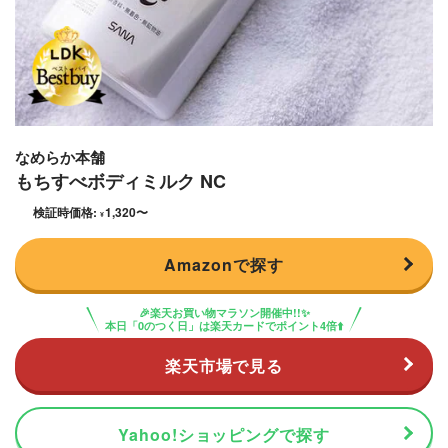
なめらか本舗
もちすべボディミルク NC
検証時価格:
1,320
〜
¥
Amazonで探す
🎉楽天お買い物マラソン開催中!!✨
本日「0のつく日」は楽天カードでポイント4倍⬆️
楽天市場で見る
Yahoo!ショッピングで探す