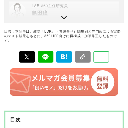
LAB.360主任研究員
島田瞳
晋遊舎のテスト専門機関「LAB.360」主任研究員。年間3
000点以上の商品テストを行うプロ。民間の試験機関でス
キンケア・メイクアップ化粧品、家電製品など美容関連
出典：本記事は、雑誌『LDK』（晋遊舎刊）編集部と専門家による実際
の試験に約15年携わり、ヒト肌に関わる計測・評価を行
LDK編集長
のテスト結果をもとに、360LiFE向けに再構成・加筆修正したもので
う。メーカーや出版社からの依頼試験に従事し、ユニー
す。
高橋咲彩
クなビジュアル性を伴う分かりやすい評価作成に努め、
業界の発展に寄与。消費者目線で実使用に則した手法・
評価を心がけている。
雑誌『LDK』を統括する自称テスト大好き人間。得意な
ジャンルは収納や日用品、文房具・雑貨など。人気ショ
ップ巡りも日課。1993年生まれ。2018年に晋遊舎に入社
後、雑誌『MONOQLO』を経て、2023年『LDK』編集
暮らしのおすすめベストバイ
長に就任。市場調査を元に特集のテーマ決めや表紙作
LDK編集部
成、入稿前の最終確認を行う。
『LDK』は2012年の創刊以来、晋遊舎の理念である「遊
びある、ホンネ」を胸に、消費者目線で本音の商品テス
トを貫いてきた、女性誌とWEBメディアです。毎月28日
発行の雑誌とWebサイトで、掃除用品から収納インテリ
ア、食品まで、あらゆるジャンルの商品を徹底的に検
証。編集部と専門家、そして社内検証機関が実際に使っ
て見つけた「本当に良いもの」と「お役立ち情報」を厳
選してあなたにお届け。編集長・高橋咲彩を中心に、11
名以上の編集体制で日々の検証・記事制作を行っていま
目次
す。