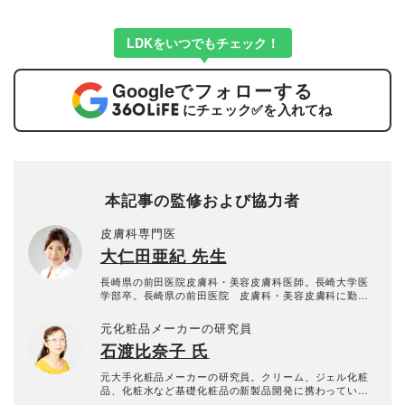
LDKをいつでもチェック！
Google
でフォローする
にチェック
✅
を入れてね
本記事の監修および協力者
皮膚科専門医
大仁田亜紀 先生
長崎県の前田医院皮膚科・美容皮膚科医師。長崎大学医
学部卒。長崎県の前田医院 皮膚科・美容皮膚科に勤
務。皮膚科医歴20年以上、延べ15万人以上の診療にかか
わる。一般皮膚科診療に加え、小児皮膚科、小手術にも
元化粧品メーカーの研究員
対応。『見た目は、実年齢マイナス10歳までが一番幸
石渡比奈子 氏
せ』をモットーにビタミンと再生医療での美容皮膚科診
療を実践中。著書に『顔は洗うな～なぜスキンケアで失
敗するのか～(kindle版)』。
元大手化粧品メーカーの研究員。クリーム、ジェル化粧
品、化粧水など基礎化粧品の新製品開発に携わってい
た。