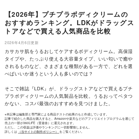
【2026年】プチプラボディクリームの
おすすめランキング。LDKがドラッグス
トアなどで買える人気商品を比較
2026年4月6日更新
カサカサ肌をうるおしてケアするボディクリーム。高保湿
タイプや、たっぷり使える大容量タイプ、いい匂いで癒や
されるものなど、さまざまな種類がある一方で、どれを選
べばいいか迷うという人も多いのでは？
そこで雑誌『LDK』が、ドラッグストアなどで買えるプチ
プラボディクリームの人気製品を比較。うるおってベタつ
かない、コスパ最強のおすすめを見つけました。
※本記事は編集部と専門家による商品テストの結果のもと作成しています。
記事で紹介した商品を購入すると、Amazonや楽天などのアフィリエイトプログラムを通じて
売上の一部が360LiFE（晋遊舎）に還元されます。
ただし、この収益は評価やランキングに一切影響致しません。
詳しくは
（当サイトの制作ポリシー）
をご覧ください。