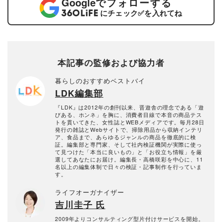
Google
でフォローする
にチェック
✅
を入れてね
本記事の監修および協力者
暮らしのおすすめベストバイ
LDK編集部
『LDK』は2012年の創刊以来、晋遊舎の理念である「遊
びある、ホンネ」を胸に、消費者目線で本音の商品テス
トを貫いてきた、女性誌とWEBメディアです。毎月28日
発行の雑誌とWebサイトで、掃除用品から収納インテリ
ア、食品まで、あらゆるジャンルの商品を徹底的に検
証。編集部と専門家、そして社内検証機関が実際に使っ
て見つけた「本当に良いもの」と「お役立ち情報」を厳
選してあなたにお届け。編集長・高橋咲彩を中心に、11
名以上の編集体制で日々の検証・記事制作を行っていま
す。
ライフオーガナイザー
吉川圭子 氏
2009年よりコンサルティング型片付けサービスを開始。