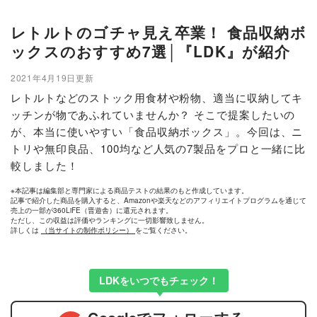
レトルトのゴチャ見え卒業！ 食品収納ボ
ックスのおすすめ7選│『LDK』が紹介
2021年4月19日更新
レトルトなどのストック用食材や粉物、適当に収納してキ
ッチンが物であふれていませんか？ そこで提案したいの
が、本当に使いやすい「食品収納ボックス」。今回は、ニ
トリや無印良品、100均など人気の7製品をプロと一緒に比
較しました！
※本記事は編集部と専門家による商品テストの結果のもと作成しています。
記事で紹介した商品を購入すると、Amazonや楽天などのアフィリエイトプログラムを通じて
売上の一部が360LiFE（晋遊舎）に還元されます。
ただし、この収益は評価やランキングに一切影響致しません。
詳しくは
（当サイトの制作ポリシー）
をご覧ください。
LDKをいつでもチェック！