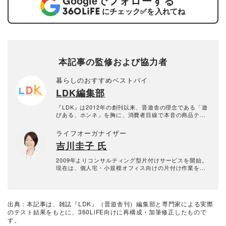
Google
でフォローする
にチェック
✅
を入れてね
本記事の監修および協力者
暮らしのおすすめベストバイ
LDK編集部
『LDK』は2012年の創刊以来、晋遊舎の理念である「遊
びある、ホンネ」を胸に、消費者目線で本音の商品テス
トを貫いてきた、女性誌とWEBメディアです。毎月28日
発行の雑誌とWebサイトで、掃除用品から収納インテリ
ライフオーガナイザー
ア、食品まで、あらゆるジャンルの商品を徹底的に検
吉川圭子 氏
証。編集部と専門家、そして社内検証機関が実際に使っ
て見つけた「本当に良いもの」と「お役立ち情報」を厳
選してあなたにお届け。編集長・高橋咲彩を中心に、11
2009年よりコンサルティング型片付けサービスを開始。
名以上の編集体制で日々の検証・記事制作を行っていま
現在は、個人宅・小規模オフィス向けの片付け作業を中
す。
心に、講座や執筆も行う。+Standard代表。
出典：本記事は、雑誌『LDK』（晋遊舎刊）編集部と専門家による実際
のテスト結果をもとに、360LiFE向けに再構成・加筆修正したもので
す。