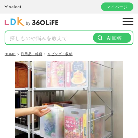
select
マイページ
by
AI回答
HOME
日用品・雑貨
リビング・収納