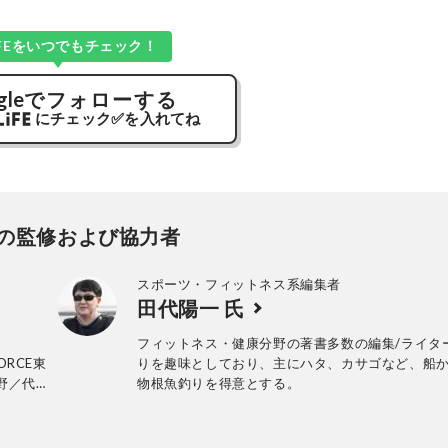
LiFEをいつでもチェック！
gle
でフォローする
にチェック
✅
を入れてね
の監修および協力者
スポーツ・フィットネス系編集者
田代陽一 氏
フィットネス・健康分野の著書多数の編集/ライタ
ORCE東
りを趣味としており、主にハタ、カサゴなど、船
中野／代々
物根魚釣りを得意とする。
FORCE
上原）では