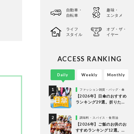
自動車・
趣味・
自転車
エンタメ
ライフ
オブ・ザ・
スタイル
イヤー
ACCESS RANKING
Daily
Weekly
Monthly
ファッション雑貨・バッグ・傘
【2026年】日傘のおすすめ
ランキング29選。折りたた
み・長傘の人気商品を徹底
比較
調味料・スパイス・食用油
【2026年】ご飯のお供のお
すすめランキング12選。