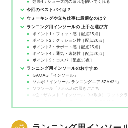
効果4：シューズ内の蒸れを防いでくれる
今回のベストバイは？
ウォーキングや立ち仕事に最適なのは？
ランニング用インソールの 上手な選び方
ポイント1：フィット感［配点25点］
ポイント2：クッション性［配点20点］
ポイント3：サポート感［配点25点］
ポイント4：通気・速乾性［配点20点］
ポイント5：コスパ［配点15点］
ランニング用インソールのおすすめ
GAOAG「インソール」
ソルボ「インソール ランニングエア 8ZA624」
ソフソール「ふわふわの履きごこち」
4位：ザムスト「インソール（中敷き） フットクラ
4位： ニューバランス「インソール RCP130」
4位：アシックス「ランニングSpEVA 中敷(レーシング
7位： O.M.C TOKYO「インソール」
8位：IWAMA HOSEI「インソール」
ランニング用インソー
8位：Formthotics「Run Dual」