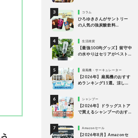
LDKが食べるラー油など市
販の人気商品をプロと徹底
コラム
比較
ひろゆきさんがサントリー
の人気の強炭酸飲料
「NOPE」とエナドリ「ペプ
シ リフレッシュショット」
生活雑貨
を実飲して食レポ！
【最強100均グッズ】留守中
の水やりはセリアがベスト
な理由
扇風機・サーキュレーター
【2026年】扇風機のおすす
めランキング11選。涼しい
＆静かでDCモーターの人気
製品を徹底比較
シャンプー
【2026年】ドラッグストア
で買えるシャンプーのおす
すめランキング15選。LDK
が市販の人気商品をプロと
Amazonセール
比較
う
【2026年8月】Amazonセ