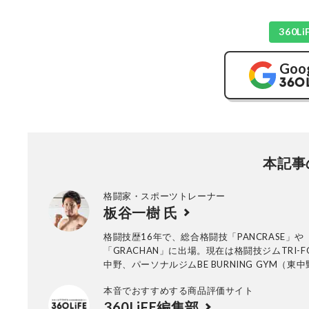
360
Goo
本記事
格闘家・スポーツトレーナー
板谷一樹 氏
格闘技歴16年で、総合格闘技「PANCRASE」や
「GRACHAN」に出場。現在は格闘技ジムTRI-F
中野、パーソナルジムBE BURNING GYM（東
木上原）の計3店舗の管理・運営責任者。なおTRI-
本音でおすすめする商品評価サイト
東中野、BE BURNING GYM（東中野／代々木
360LiFE編集部
無料体験ができる。