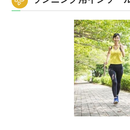
10位：ATHLY「COOLMAX」
11位：シダス「マックスプロテクト・ラン 320767
12位：Fifty Storms「インソール」
13位：JINN TOKYO「インソール」
13位：Sunhel「インソール」
15位：Hehanda「インソール」
16位：senthmetic「インソール」