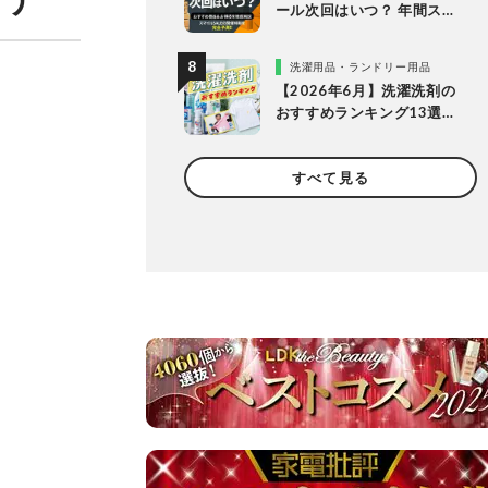
ール次回はいつ？ 年間スケ
ジュールからおすすめの商
品まで紹介
洗濯用品・ランドリー用品
【2026年6月】洗濯洗剤の
おすすめランキング13選。
LDKが液体・ジェルボー
ル・粉末の人気商品を比較
すべて見る
検証