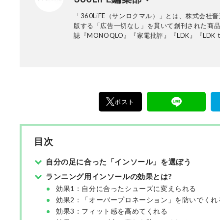
「360LiFE（サンロクマル）」とは、株式会社
版する「広告一切なし」を貫いて創刊された商
誌『MONOQLO』『家電批評』『LDK』『LDK t
Beauty』などの商品テスト雑誌の公式Webサイト
年10月に「the360.life」を立ち上げ、2022年
「360LiFE」へとリニューアルしました。 家電
品、コスメに至るまで、多岐にわたるジャンル
品テストを重ね“失敗しないお買い物”を全力で
編集長・加藤剛敏を中心に、11名以上の編集体
ポスト
の編集・記事制作を行っています。
目次
自分の足に合った「インソール」を選ぼう
ランニング用インソールの効果とは?
効果1：自分に合ったシューズに変えられる
効果2：「オーバープロネーション」を防いでくれ
効果3：フィット感を高めてくれる