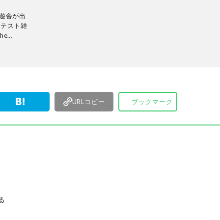
晋遊舎が出
品テスト雑
he
。2016
に現在の
から日用
で本物の商
サポート。
制で日々
URLコピー
ブックマーク
る