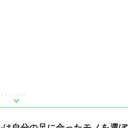
フト シリーズ」
タイプ) TZS710」
ルは自分の足に合ったモノを選ぼ