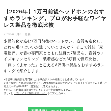
【2026年】1万円前後ヘッドホンのおす
すめランキング。プロがお手軽なワイヤ
レス製品を徹底比較
2026年5月8日更新
多機能化が進む1万円前後のヘッドホン。音質も進化し、
どれを選べばいいか迷っていませんか？ そこで雑誌『家
電批評』が音の専門家とともに注目の7製品を、音質やノ
イズキャンセリング、装着感などの8項目で徹底比較。
「買ってよかった」と思えるA評価の製品をおすすめラン
キングで紹介します。
※本記事は編集部と専門家による商品テストの結果のもと作成しています。
記事で紹介した商品を購入すると、Amazonや楽天などのアフィリエイトプログラムを通じて
売上の一部が360LiFE（晋遊舎）に還元されます。
ただし、この収益は評価やランキングに一切影響致しません。
詳しくは
（当サイトの制作ポリシー）
をご覧ください。
家電批評をいつでもチェック！