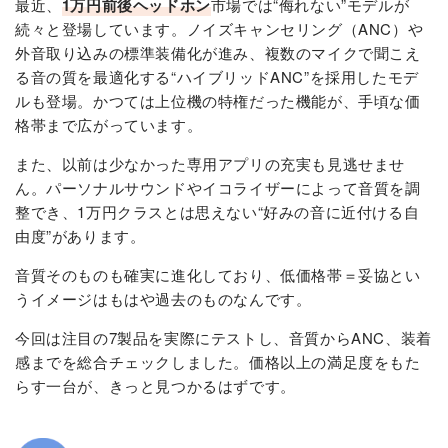
最近、
1万円前後ヘッドホン
市場では“侮れない”モデルが
続々と登場しています。ノイズキャンセリング（ANC）や
外音取り込みの標準装備化が進み、複数のマイクで聞こえ
る音の質を最適化する“ハイブリッドANC”を採用したモデ
ルも登場。かつては上位機の特権だった機能が、手頃な価
格帯まで広がっています。
また、以前は少なかった専用アプリの充実も見逃せませ
ん。パーソナルサウンドやイコライザーによって音質を調
整でき、1万円クラスとは思えない“好みの音に近付ける自
由度”があります。
音質そのものも確実に進化しており、低価格帯＝妥協とい
うイメージはもはや過去のものなんです。
今回は注目の7製品を実際にテストし、音質からANC、装着
感までを総合チェックしました。価格以上の満足度をもた
らす一台が、きっと見つかるはずです。