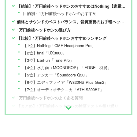
しをありのまま、雑誌およびWEBコンテンツとして発
【結論】1万円前後ヘッドホンのおすすめはNothing【家電批評が検証】
信。編集長・阿部淳平を中心に、11名以上の編集体制で
目的別・1万円前後ヘッドホンのおすすめ
日々の検証・記事制作を行っています。
価格とサウンドのベストバランス。音質重視のお手軽ヘッドホンを探そう
1万円前後ヘッドホンの選び方
【比較】1万円前後ヘッドホンおすすめランキング
【1位】Nothing「CMF Headphone Pro」
【2位】final「UX3000」
【3位】EarFun「Tune Pro」
【4位】水月雨（MOONDROP）「EDGE - 羽翼」
【5位】アンカー「Soundcore Q30i」
【6位】エディファイア「W820NB Plus Gen2」
【7位】オーディオテクニカ「ATH-S300BT」
1万円前後ヘッドホンのよくある質問
【まとめ】1万円前後ヘッドホンの検証テストを振り返り