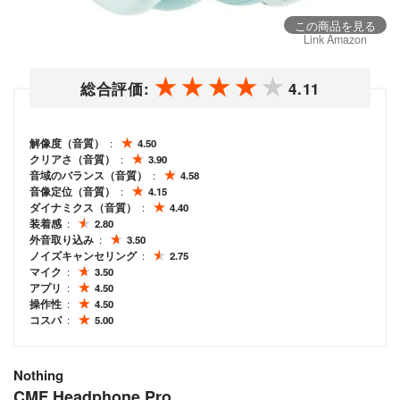
この商品を見る
Link Amazon
総合評価:
4.11
解像度（音質）
4.50
クリアさ（音質）
3.90
音域のバランス（音質）
4.58
音像定位（音質）
4.15
ダイナミクス（音質）
4.40
装着感
2.80
外音取り込み
3.50
ノイズキャンセリング
2.75
マイク
3.50
アプリ
4.50
操作性
4.50
コスパ
5.00
Nothing
CMF Headphone Pro