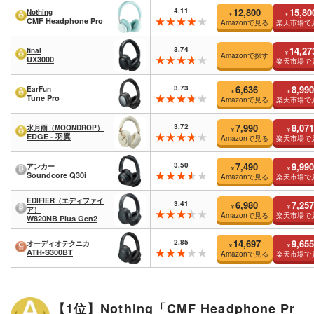
4.11
12,800
15,80
Nothing
¥
¥
CMF Headphone Pro
Amazonで見る
楽天市場で
3.74
14,27
final
¥
Amazonで探す
UX3000
楽天市場で
3.73
6,636
8,990
EarFun
¥
¥
Tune Pro
Amazonで見る
楽天市場で
3.72
7,990
8,071
水月雨（MOONDROP）
¥
¥
EDGE - 羽翼
Amazonで見る
楽天市場で
3.50
7,490
9,990
アンカー
¥
¥
Soundcore Q30i
Amazonで見る
楽天市場で
EDIFIER（エディファイ
3.41
6,980
7,257
¥
¥
ア）
Amazonで見る
楽天市場で
W820NB Plus Gen2
2.85
14,697
9,655
オーディオテクニカ
¥
¥
ATH-S300BT
Amazonで見る
楽天市場で
【1位】Nothing「CMF Headphone Pr