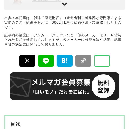
デジタルカメラ黎明期から専門誌に携わり、その経験か
らさまざまな媒体で執筆や編集を行う。家電批評やデジ
タルカメラ系ムックにも寄稿。
出典：本記事は、雑誌『家電批評』（晋遊舎刊）編集部と専門家による
家電批評編集部 デスク
実際のテスト結果をもとに、360LiFE向けに再構成・加筆修正したもの
です。
山本まゆ
記事内の製品は、アンカー・ジャパンなど一部のメーカーより一時貸与
調理系の専門学校卒業後『MONOQLO』を経験。2020
された製品を使用しておりますが、各メーカーは検証方法や結果、記事
年末から『家電批評』編集部員に。専門教育を受けた経
内容の決定には関与しておりません。
験を活かした調理家電はもちろん、ドラム式洗濯機や電
動歯ブラシなどの生活家電のテストに精通している。
家電批評 編集長
日々の活力はゲーム実況とネコの動画視聴。
阿部淳平
月刊誌『家電批評』編集長。PC専門誌出身で、得意ジャ
ンルはデジタル家電全般。カメラ、オーディオ、パソコ
ン、自転車などの分野では仕事と趣味を兼ねて“自腹レビ
ュー”を多数執筆。NHK『あさイチ』、日本テレビ『ZI
最新家電おすすめベストバイ
P!』、TBSラジオ『爆笑問題の日曜サンデー』、YouTub
家電批評編集部
e『PIVOT 公式チャンネル』などメディア出演も多数。
『家電批評』は2009年11月創刊の月刊誌で、毎月3日に
発行している雑誌および家電専門情報を提供するWEBメ
ディア。あらゆる家電製品にまつわる「ユーザーが気に
なっていること」を深く掘り下げ、専門家や自社検証機
関と協力して徹底的にテスト・評価する。高額なテレビ
から数百円の乾電池まで、編集部と専門家、そして社内
目次
検証機関が実機テストを行い、価格やブランドに惑わさ
れることなく製品の本質的な性能を見極め、その良し悪