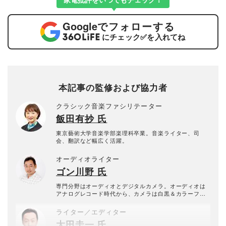
Google
でフォローする
にチェック
✅
を入れてね
本記事の監修および協力者
クラシック音楽ファシリテーター
飯田有抄 氏
東京藝術大学音楽学部楽理科卒業。音楽ライター、司
会、翻訳など幅広く活躍。
オーディオライター
ゴン川野 氏
専門分野はオーディオとデジタルカメラ。オーディオは
アナログレコード時代から、カメラは白黒＆カラーフィ
ルムの現像、プリントから学んだ。自作からハイエンド
まで守備範囲は広く、平面型のスピーカーとヘッドホン
ライター／エディター
を愛用する。現在は「＠DIME」「ASCII.jp」などでも執
太田圭一 氏
筆中。