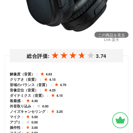
この商品を見る
Link 楽天
総合評価:
3.74
解像度（音質）
4.63
クリアさ（音質）
4.15
音域のバランス（音質）
4.70
音像定位（音質）
4.25
ダイナミクス（音質）
4.15
装着感
4.30
外音取り込み
0.00
ノイズキャンセリング
3.25
マイク
3.50
アプリ
0.00
操作性
3.00
コスパ
2.50