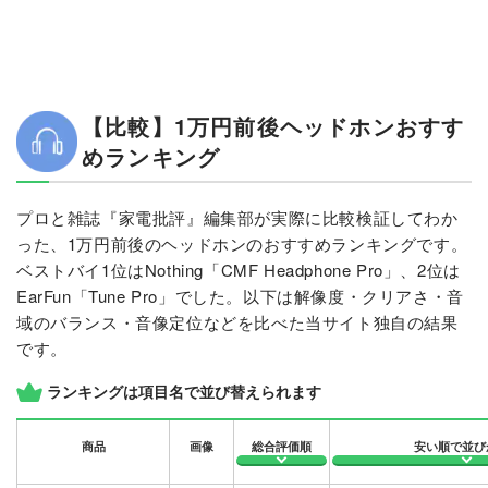
【比較】1万円前後ヘッドホンおすす
めランキング
プロと雑誌『家電批評』編集部が実際に比較検証してわか
った、1万円前後のヘッドホンのおすすめランキングです。
ベストバイ1位はNothing「CMF Headphone Pro」、2位は
EarFun「Tune Pro」でした。以下は解像度・クリアさ・音
域のバランス・音像定位などを比べた当サイト独自の結果
です。
ランキングは項目名で並び替えられます
商品
画像
総合評価順
安い順で並び