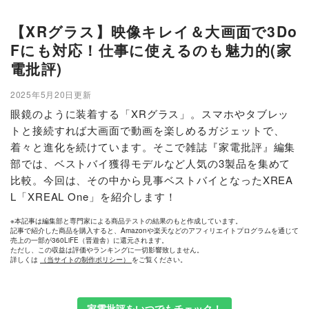
【XRグラス】映像キレイ＆大画面で3Do
Fにも対応！仕事に使えるのも魅力的(家
電批評)
2025年5月20日更新
眼鏡のように装着する「XRグラス」。スマホやタブレッ
トと接続すれば大画面で動画を楽しめるガジェットで、
着々と進化を続けています。そこで雑誌『家電批評』編集
部では、ベストバイ獲得モデルなど人気の3製品を集めて
比較。今回は、その中から見事ベストバイとなったXREA
L「XREAL One」を紹介します！
※本記事は編集部と専門家による商品テストの結果のもと作成しています。
記事で紹介した商品を購入すると、Amazonや楽天などのアフィリエイトプログラムを通じて
売上の一部が360LiFE（晋遊舎）に還元されます。
ただし、この収益は評価やランキングに一切影響致しません。
詳しくは
（当サイトの制作ポリシー）
をご覧ください。
家電批評をいつでもチェック！