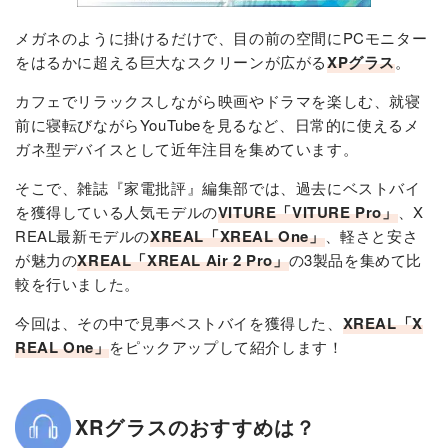
メガネのように掛けるだけで、目の前の空間にPCモニター
をはるかに超える巨大なスクリーンが広がる
XPグラス
。
カフェでリラックスしながら映画やドラマを楽しむ、就寝
前に寝転びながらYouTubeを見るなど、日常的に使えるメ
ガネ型デバイスとして近年注目を集めています。
そこで、雑誌『家電批評』編集部では、過去にベストバイ
を獲得している人気モデルの
VITURE「VITURE Pro」
、X
REAL最新モデルの
XREAL「XREAL One」
、軽さと安さ
が魅力の
XREAL「XREAL Air 2 Pro」
の3製品を集めて比
較を行いました。
今回は、その中で見事ベストバイを獲得した、
XREAL「X
REAL One」
をピックアップして紹介します！
XRグラスのおすすめは？