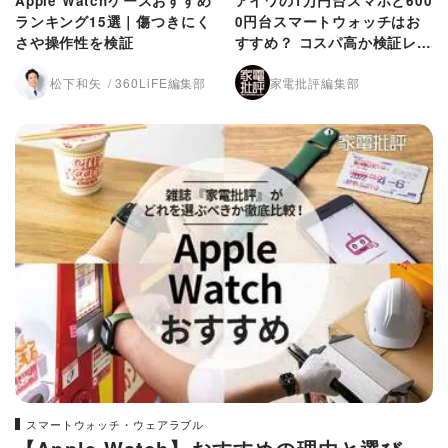
Apple Watchケースおすすめ
アイワの1万円台スマホと600
ランキング15選｜傷つきにく
0円台スマートウォッチはお
さや操作性を検証
すすめ？ コスパ高か検証レビ
ュー
松下和矢
360LiFE編集部
家電批評編集部
スマートウォッチ・ウェアラブル