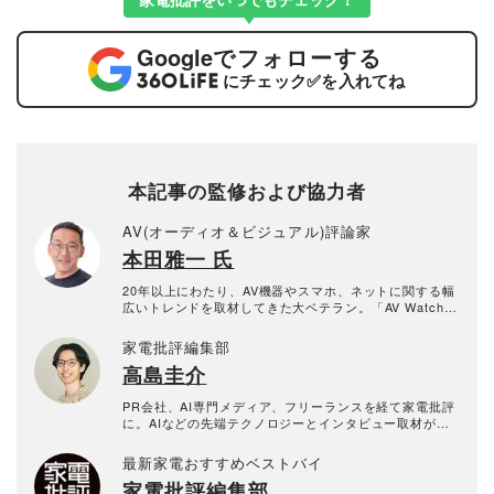
Google
でフォローする
にチェック
✅
を入れてね
本記事の監修および協力者
AV(オーディオ＆ビジュアル)評論家
本田雅一 氏
20年以上にわたり、AV機器やスマホ、ネットに関する幅
広いトレンドを取材してきた大ベテラン。「AV Watch」
や「HiVi」などで活躍中。
家電批評編集部
高島圭介
PR会社、AI専門メディア、フリーランスを経て家電批評
に。AIなどの先端テクノロジーとインタビュー取材が好
物。最近は辛いものに目がなく、何でも辛くしてしまう
のが悩み。
最新家電おすすめベストバイ
家電批評編集部