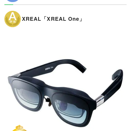
XREAL「XREAL One」