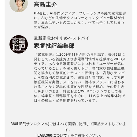
高島圭介
PR会社、AI専門メディア、フリーランスを経て家電批評
に。AIなどの先端テクノロジーとインタビュー取材が好
物。最近は辛いものに目がなく、何でも辛くしてしまう
のが悩み。
最新家電おすすめベストバイ
家電批評編集部
『家電批評』は2009年11月創刊の月刊誌で、毎月3日に
発行している雑誌および家電専門情報を提供するWEBメ
ディア。あらゆる家電製品にまつわる「ユーザーが気に
なっていること」を深く掘り下げ、専門家や自社検証機
関と協力して徹底的にテスト・評価する。高額なテレビ
から数百円の乾電池まで、編集部と専門家、そして社内
検証機関が実機テストを行い、価格やブランドに惑わさ
れることなく製品の本質的な性能を見極め、その良し悪
しをありのまま、雑誌およびWEBコンテンツとして発
信。編集長・阿部淳平を中心に、11名以上の編集体制で
日々の検証・記事制作を行っています。
360LiFE(サンロクマル)ではすべて実際に使用して商品テストしていま
す。
「
LAB.360について
」をご確認ください。