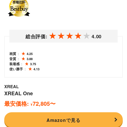
総合評価:
4.00
画質
4.25
音質
3.88
装着感
3.75
使い勝手
4.13
XREAL
XREAL One
最安価格:
72,805
〜
¥
Amazonで見る