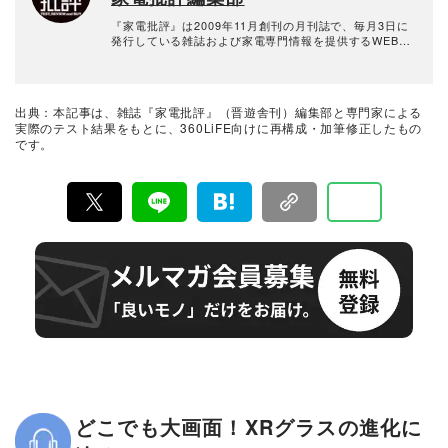
『家電批評』は2009年11月創刊の月刊誌で、毎月3日に
発行している雑誌および家電専門情報を提供するWEBメ
ディア。あらゆる家電製品にまつわる「ユーザーが気に
なっていること」を深く掘り下げ、専門家や自社検証機
関と協力して徹底的にテスト・評価する。高額なテレビ
から数百円の乾電池まで、編集部と専門家、そして社内
出典：本記事は、雑誌『家電批評』（晋遊舎刊）編集部と専門家による
検証機関が実機テストを行い、価格やブランドに惑わさ
実際のテスト結果をもとに、360LiFE向けに再構成・加筆修正したもの
れることなく製品の本質的な性能を見極め、その良し悪
です。
しをありのまま、雑誌およびWEBコンテンツとして発
信。編集長・阿部淳平を中心に、11名以上の編集体制で
日々の検証・記事制作を行っています。
どこでも大画面！XRグラスの進化に