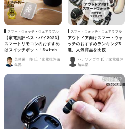
スマートウォッチ・ウェアラブル
スマートウォッチ・ウェアラブル
【家電批評ベストバイ2023】
アウトドア向けスマートウォ
スマートリモコンのおすすめ
ッチのおすすめランキング5
はスイッチボット「SwitchB
選。人気商品を比較
ot ハブ2」家電の自動化が意
美崎栄一郎 氏
家電批評編
ハナゾノゴウ 氏
家電批評
のままにできる!
集部
編集部