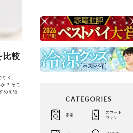
を比較
でなく、
か？ そこ
すすめを紹
CATEGORIES
スマート
家電
フォン