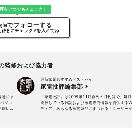
評をいつでもチェック！
gle
でフォローする
にチェック
✅
を入れてね
の監修および協力者
最新家電おすすめベストバイ
家電批評編集部
得意ジャ
『家電批評』は2009年11月創刊の月刊誌で、毎月
、パソコ
発行している雑誌および家電専門情報を提供するW
自腹レビ
ディア。あらゆる家電製品にまつわる「ユーザー
ビ
っていること」を深く掘り下げ、専門家や自社検
ー』、
協力して徹底的にテスト・評価する。高額なテレ
ィア出演も
百円の乾電池まで、編集部と専門家、そして社内