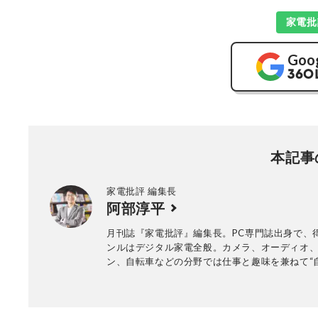
家電批
Goo
本記事
家電批評 編集長
阿部淳平
月刊誌『家電批評』編集長。PC専門誌出身で、
ンルはデジタル家電全般。カメラ、オーディオ
ン、自転車などの分野では仕事と趣味を兼ねて“
ュー”を多数執筆。NHK『あさイチ』、日本テレ
『ZIP!』、TBSラジオ『爆笑問題の日曜サンデ
YouTube『PIVOT 公式チャンネル』などメデ