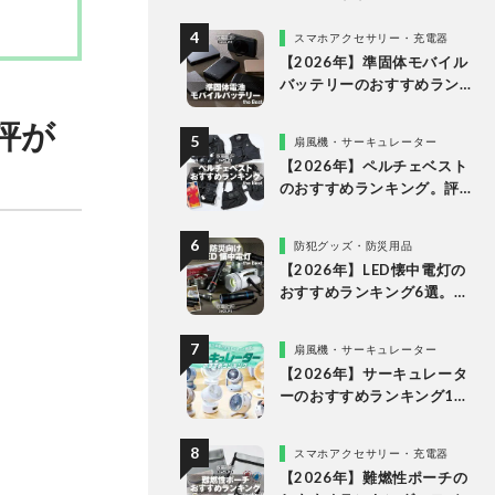
グ。10万円以下の人気製品
を比較
スマホアクセサリー・充電器
【2026年】準固体モバイル
バッテリーのおすすめラン
キング6選。安全で発火リス
評が
クが低い製品を比較
扇風機・サーキュレーター
【2026年】ペルチェベスト
のおすすめランキング。評
判のアイテムを徹底比較
防犯グッズ・防災用品
【2026年】LED懐中電灯の
おすすめランキング6選。防
災に役立つ乾電池式を徹底
比較
扇風機・サーキュレーター
【2026年】サーキュレータ
ーのおすすめランキング10
選。人気製品の風や静音
性、使い勝手を徹底比較
スマホアクセサリー・充電器
【2026年】難燃性ポーチの