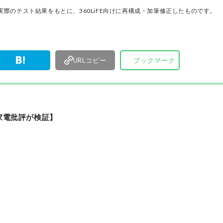
が実機テストを行い、価格やブランドに惑わされ
く製品の本質的な性能を見極め、その良し悪しを
際のテスト結果をもとに、360LiFE向けに再構成・加筆修正したものです。
ま、雑誌およびWEBコンテンツとして発信。編集
部淳平を中心に、11名以上の編集体制で日々の検
事制作を行っています。
URLコピー
ブックマーク
【家電批評が検証】
」