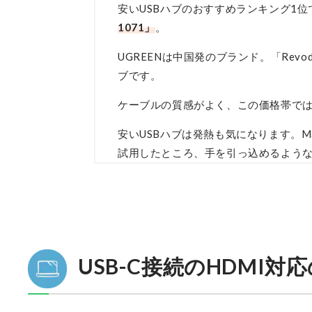
安いUSBハブのおすすめランキング1
1071」
。
UGREENは中国発のブランド。「Revod
ブです。
ケーブルの質感がよく、この価格帯では
安いUSBハブは発熱も気になります。Mac
試用したところ、手を引っ込めるよう
USB-C接続のHDMI対