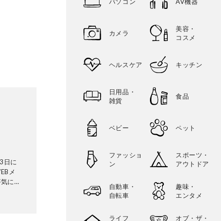
パソコン
AV機器
美容・
カメラ
コスメ
ヘルスケア
キッチン
日用品・
食品
雑貨
ベビー
ペット
ファッショ
スポーツ・
3日に
ン
アウトドア
EBメ
が気にな
自動車・
趣味・
証機関と
自転車
エンタメ
ビから数
検証機関
ライフ
オブ・ザ・