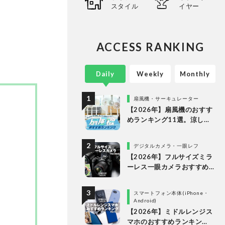
ることな
スタイル
イヤー
ありのま
長・阿
証・記
ACCESS RANKING
Daily
Weekly
Monthly
扇風機・サーキュレーター
【2026年】扇風機のおすす
めランキング11選。涼しい
＆静かでDCモーターの人気
製品を徹底比較
デジタルカメラ・一眼レフ
【2026年】フルサイズミラ
ーレス一眼カメラおすすめ
ランキング。最強３機種の
使い勝手や画質を徹底比較
スマートフォン本体(iPhone・
Android)
【2026年】ミドルレンジス
マホのおすすめランキン