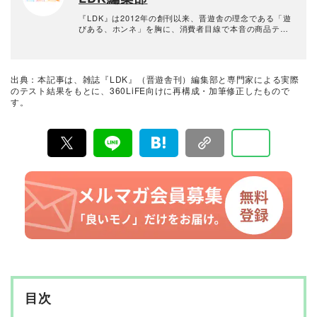
『LDK』は2012年の創刊以来、晋遊舎の理念である「遊
びある、ホンネ」を胸に、消費者目線で本音の商品テス
トを貫いてきた、女性誌とWEBメディアです。毎月28日
発行の雑誌とWebサイトで、掃除用品から収納インテリ
ア、食品まで、あらゆるジャンルの商品を徹底的に検
証。編集部と専門家、そして社内検証機関が実際に使っ
出典：本記事は、雑誌『LDK』（晋遊舎刊）編集部と専門家による実際
て見つけた「本当に良いもの」と「お役立ち情報」を厳
のテスト結果をもとに、360LiFE向けに再構成・加筆修正したもので
選してあなたにお届け。編集長・高橋咲彩を中心に、11
す。
名以上の編集体制で日々の検証・記事制作を行っていま
す。
目次