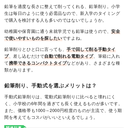
鉛筆を適度な長さに整えて削ってくれる、鉛筆削り。小学
生は毎日のように使う必需品なので、新入学のタイミング
で購入を検討する人も多いのではないでしょうか。
幼稚園や保育園に通う未就学児でも鉛筆は使うので、
安全
で使いやすいものを探したい
ですよね。
鉛筆削りとひと口に言っても、
手で回して削る手動タイ
プ
、差し込むだけで
自動で削れる電動タイプ
、筆箱に入れ
て
携帯できるコンパクトタイプ
などがあり、さまざまな種
類があります。
鉛筆削り、手動式を選ぶメリットは？
手動式鉛筆削りは、電動式鉛筆削りに比べると壊れにく
く、小学校の6年間を過ぎても長く使えるものが多いです。
また、価格帯も1000～2000円程度のものが主流で、使う期
間を考えてもコスパがいいといえるでしょう。
関連記事