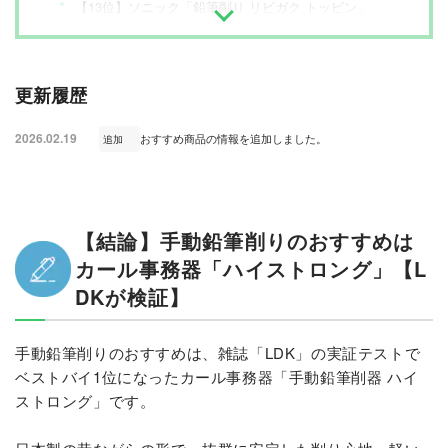
【13位】ソニック「鉛筆削り リビガク トッピン」
【14位】デビカ「手動えんぴつけずり ダブルスピード クリア」
【15位】カインズ「手動鉛筆削り器」
【16位】ナカバヤシ「太い鉛筆も削れる手動鉛筆削り」
更新履歴
【17位】デビカ「手動えんぴつけずり ニコパ」
【18位】クツワ「鉛筆けずり トガロ」
2026.02.19
おすすめ商品の情報を追加しました。
追加
【19位】ナカバヤシ「手動鉛筆削りき」
【20位】プラス「鉛筆削り 手動式 FS-150」
【21位】ステッドラー「マルス 卓上鉛筆削り」
【22位】レイメイ藤井「ケズルトン」
【結論】手動鉛筆削りのおすすめは
【23位】三菱鉛筆「鉛筆削り KH-18 手動式」
カール事務器「ハイストロング」【L
【24位】アスカ(Asmix)「らくらくあんしんけずりきミニ」
DKが検証】
【25位】カール事務器「エンゼル5 プレミアム3」
【26位】ナカバヤシ「PACATTO（パカット）鉛筆削り」
【28位】プラス「鉛筆削り ウィッティパーティ 手動式」
手動鉛筆削りのおすすめは、雑誌「LDK」の実証テストで
【29位】カール事務器「手動鉛筆削器 カラリス」
ベストバイ1位になったカール事務器「手動鉛筆削器 ハイ
【まとめ】小学生モニターで「好き」「嫌い」に差あり！
ストロング」です。