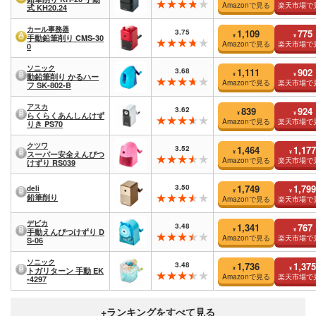
Amazonで見る
楽天市場で
式 KH20.24
カール事務器
3.75
1,109
775
¥
¥
手動鉛筆削り CMS-30
Amazonで見る
楽天市場で
0
ソニック
3.68
1,111
902
¥
¥
動鉛筆削り かるハー
Amazonで見る
楽天市場で
フ SK-802-B
アスカ
3.62
839
924
¥
¥
らくらくあんしんけず
Amazonで見る
楽天市場で
りき PS70
クツワ
3.52
1,464
1,177
¥
¥
スーパー安全えんぴつ
Amazonで見る
楽天市場で
けずり RS039
3.50
1,749
1,799
deli
¥
¥
鉛筆削り
Amazonで見る
楽天市場で
デビカ
3.48
1,341
767
¥
¥
手動えんぴつけずり D
Amazonで見る
楽天市場で
S-06
ソニック
3.48
1,736
1,375
¥
¥
トガリターン 手動 EK
Amazonで見る
楽天市場で
-4297