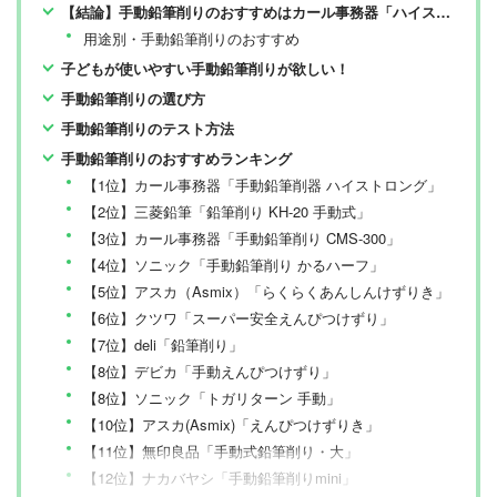
【結論】手動鉛筆削りのおすすめはカール事務器「ハイストロング」【LDKが検証】
用途別・手動鉛筆削りのおすすめ
子どもが使いやすい手動鉛筆削りが欲しい！
手動鉛筆削りの選び方
手動鉛筆削りのテスト方法
手動鉛筆削りのおすすめランキング
【1位】カール事務器「手動鉛筆削器 ハイストロング」
【2位】三菱鉛筆「鉛筆削り KH-20 手動式」
【3位】カール事務器「手動鉛筆削り CMS-300」
【4位】ソニック「手動鉛筆削り かるハーフ」
【5位】アスカ（Asmix）「らくらくあんしんけずりき」
【6位】クツワ「スーパー安全えんぴつけずり」
【7位】deli「鉛筆削り」
【8位】デビカ「手動えんぴつけずり」
【8位】ソニック「トガリターン 手動」
【10位】アスカ(Asmix)「えんぴつけずりき」
【11位】無印良品「手動式鉛筆削り・大」
【12位】ナカバヤシ「手動鉛筆削りmini」