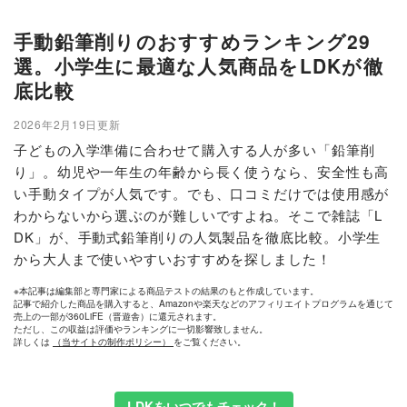
手動鉛筆削りのおすすめランキング29
選。小学生に最適な人気商品をLDKが徹
底比較
2026年2月19日更新
子どもの入学準備に合わせて購入する人が多い「鉛筆削
り」。幼児や一年生の年齢から長く使うなら、安全性も高
い手動タイプが人気です。でも、口コミだけでは使用感が
わからないから選ぶのが難しいですよね。そこで雑誌「L
DK」が、手動式鉛筆削りの人気製品を徹底比較。小学生
から大人まで使いやすいおすすめを探しました！
※本記事は編集部と専門家による商品テストの結果のもと作成しています。
記事で紹介した商品を購入すると、Amazonや楽天などのアフィリエイトプログラムを通じて
売上の一部が360LiFE（晋遊舎）に還元されます。
ただし、この収益は評価やランキングに一切影響致しません。
詳しくは
（当サイトの制作ポリシー）
をご覧ください。
LDKをいつでもチェック！