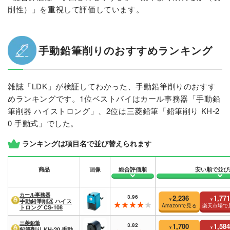
削性）」を重視して評価しています。
手動鉛筆削りのおすすめランキング
雑誌「LDK」が検証してわかった、手動鉛筆削りのおすす
めランキングです。1位ベストバイはカール事務器「手動鉛
筆削器 ハイストロング」、2位は三菱鉛筆「鉛筆削り KH-2
0 手動式」でした。
ランキングは項目名で並び替えられます
商品
画像
総合評価順
安い順で並び
カール事務器
3.96
2,236
1,771
¥
¥
手動鉛筆削器 ハイス
Amazonで見る
楽天市場で
トロング CS-108
三菱鉛筆
3.82
1,700
1,584
¥
¥
鉛筆削り KH-20 手動