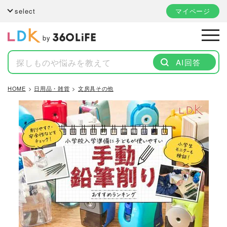
select
マイページ
by
AI回答
HOME
日用品・雑貨
文房具その他