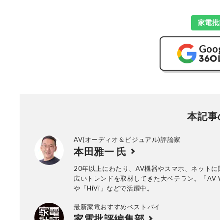
家電批
Goo
本記事
AV(オーディオ＆ビジュアル)評論家
本田雅一 氏
20年以上にわたり、AV機器やスマホ、ネットに
広いトレンドを取材してきた大ベテラン。「AV W
や「HiVi」などで活躍中。
最新家電おすすめベストバイ
家電批評編集部