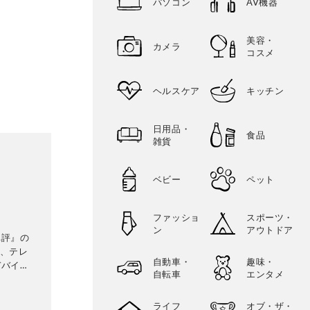
パソコン
AV機器
美容・
カメラ
コスメ
ヘルスケア
キッチン
日用品・
食品
雑貨
ベビー
ペット
ファッショ
スポーツ・
ン
アウトドア
批評』の
ン、テレ
自動車・
趣味・
デバイス
自転車
エンタメ
ライフ
オブ・ザ・