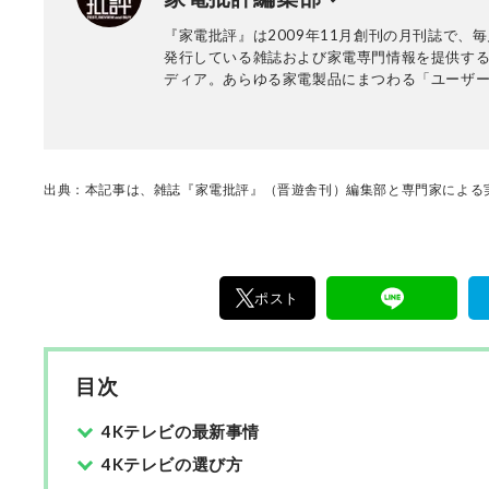
『家電批評』は2009年11月創刊の月刊誌で、毎
発行している雑誌および家電専門情報を提供する
ディア。あらゆる家電製品にまつわる「ユーザ
っていること」を深く掘り下げ、専門家や自社
協力して徹底的にテスト・評価する。高額なテ
百円の乾電池まで、編集部と専門家、そして社
が実機テストを行い、価格やブランドに惑わさ
く製品の本質的な性能を見極め、その良し悪し
出典：本記事は、雑誌『家電批評』（晋遊舎刊）編集部と専門家による実
ま、雑誌およびWEBコンテンツとして発信。編
部淳平を中心に、11名以上の編集体制で日々の
事制作を行っています。
ポスト
目次
4Kテレビの最新事情
4Kテレビの選び方