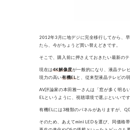
2012年3月に地デジに完全移行してから、
たら、今がちょうど買い替えどきです。
そこで、購入前に押さえておきたい最新のテ
現在は
4K解像度
が一般的になり、液晶テレ
現力の高い
有機EL
と、従来型液晶テレビの
AV評論家の本田雅一さんは「窓が多く明るい部
ELというように、視聴環境で選ぶといいで
有機ELには3種類のパネルがありますが、QD
そのため、あえてmini LEDを選び、同
再生の進化やOSの搭載といったトピックも