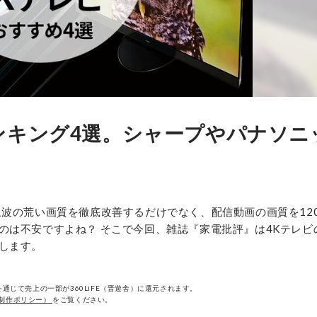
ンキング4選。シャープやパナソニ
上波の荒い画質を徹底改善するだけでなく、配信動画の画質を12
のは不安ですよね？ そこで今回、雑誌『家電批評』は4Kテレビ
します。
通じて売上の一部が360LiFE（晋遊舎）に還元されます。
制作ポリシー）
をご覧ください。