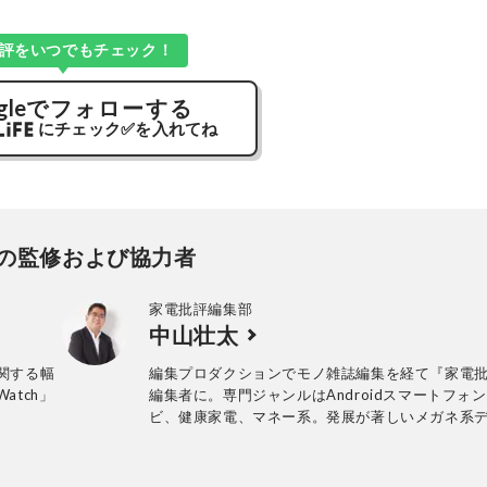
評をいつでもチェック！
gle
でフォローする
にチェック
✅
を入れてね
の監修および協力者
家電批評編集部
中山壮太
関する幅
編集プロダクションでモノ雑誌編集を経て『家電
atch」
編集者に。専門ジャンルはAndroidスマートフォ
ビ、健康家電、マネー系。発展が著しいメガネ系
も担当している。