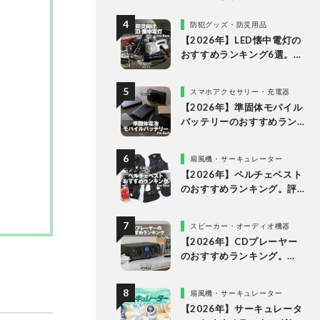
グ。10万円以下の人気製品
を比較
防犯グッズ・防災用品
【2026年】LED懐中電灯の
おすすめランキング6選。防
災に役立つ乾電池式を徹底
比較
スマホアクセサリー・充電器
【2026年】準固体モバイル
バッテリーのおすすめラン
キング6選。安全で発火リス
クが低い製品を比較
扇風機・サーキュレーター
【2026年】ペルチェベスト
のおすすめランキング。評
判のアイテムを徹底比較
スピーカー・オーディオ機器
【2026年】CDプレーヤー
のおすすめランキング。
Bluetooth対応・スピーカ
ー内蔵の高音質モデルを徹
扇風機・サーキュレーター
底検証
【2026年】サーキュレータ