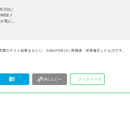
月3日に
WEBメ
ーが気にな
検証機関と
レビから数
内検証機関
れることな
をありのま
際のテスト結果をもとに、360LiFE向けに再構成・加筆修正したものです。
集長・阿
検証・記
URLコピー
ブックマーク