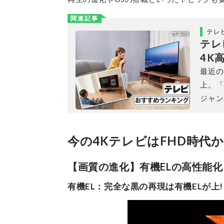
関連記事
テレ
テレ
4K
最近の
上。「
ジャン
今の4KテレビはFHD時代
【画質の進化】有機ELの高性能化とm
有機EL：完全な黒の再現は有機ELが上!