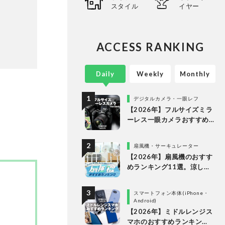
スタイル
イヤー
ACCESS RANKING
Daily
Weekly
Monthly
デジタルカメラ・一眼レフ
【2026年】フルサイズミラ
ーレス一眼カメラおすすめ
ランキング。最強３機種の
使い勝手や画質を徹底比較
扇風機・サーキュレーター
【2026年】扇風機のおすす
めランキング11選。涼しい
＆静かでDCモーターの人気
製品を徹底比較
スマートフォン本体(iPhone・
Android)
【2026年】ミドルレンジス
マホのおすすめランキン