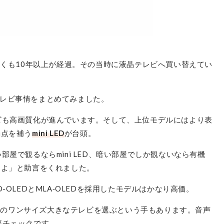
早くも10年以上が経過。その当時に液晶テレビへ買い替えてい
レビ事情をまとめてみました。
ビも高画質化が進んでいます。そして、上位モデルにはより表
弱点を補う
mini LED
が台頭。
屋で観るならmini LED、暗い部屋でしか観ないなら有機
すよ」と助言をくれました。
-OLEDとMLA‐OLEDを採用したモデルはかなり高価。
価格帯のワンサイズ大きなテレビを選ぶという手もあります。音声
要チェックです。