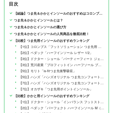
目次
【結論】つま先＆かかとインソールのおすすめはコロンブスとドクター・ショール【LDKが検証】
つま先＆かかとインソールとは？
つま先＆かかとインソールの選び方
つま先＆かかとインソールの人気商品を徹底比較！
【比較】つま先用インソールのおすすめランキング
【1位】コロンブス「フットソリューション つま先用 サイズ調整 レギュラー スエードクロ」
【2位】ペダック「ハーフインソール レザー 1/2」
【3位】ドクター・ショール「パーティーフィート ジェルハーフ・インソール ウルトラスリム」
【3位】荒川産業「プロフィットイン ハーフソール ブラック 3.5mm」
【5位】モリト「is-fitつま先衝撃吸収」
【5位】ハンズ「ハンズオリジナル つま先コンフォート 3mm」
【7位】ハンズ「ハンズオリジナル つま先コンフォート 1mm」
【7位】オカザキ「つま先用ポイントインソール」
【比較】かかと用インソールのおすすめランキング
【1位】ドクター・ショール「インバランス フットストレス吸収インソール 膝・かかと S-M（23.0-25.0cm）」
【2位】ペダック「パーフェクト ハーフインソール M（24.5-25.0cm）」