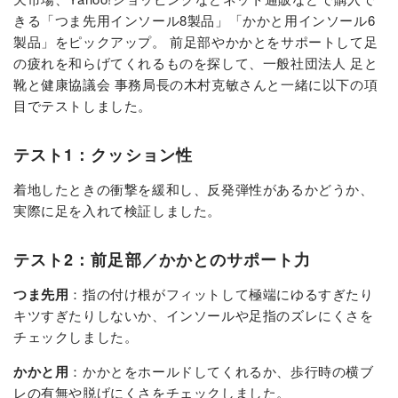
きる「つま先用インソール8製品」「かかと用インソール6
製品」をピックアップ。 前足部やかかとをサポートして足
の疲れを和らげてくれるものを探して、一般社団法人 足と
靴と健康協議会 事務局長の木村克敏さんと一緒に以下の項
目でテストしました。
テスト1：クッション性
着地したときの衝撃を緩和し、反発弾性があるかどうか、
実際に足を入れて検証しました。
テスト2：前足部／かかとのサポート力
つま先用
：指の付け根がフィットして極端にゆるすぎたり
キツすぎたりしないか、インソールや足指のズレにくさを
チェックしました。
かかと用
：
かかとをホールドしてくれるか、歩行時の横ブ
レの有無や脱げにくさをチェックしました。