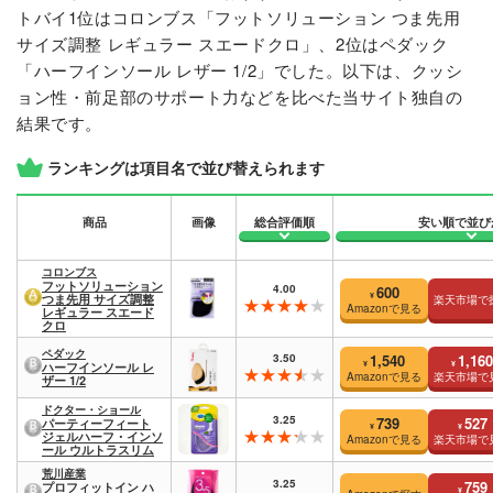
トバイ1位はコロンブス「フットソリューション つま先用
サイズ調整 レギュラー スエードクロ」、2位はペダック
「ハーフインソール レザー 1/2」でした。以下は、クッシ
ョン性・前足部のサポート力などを比べた当サイト独自の
結果です。
ランキングは項目名で並び替えられます
商品
画像
総合評価順
安い順で並び
コロンブス
フットソリューション
4.00
600
¥
つま先用 サイズ調整
楽天市場で
Amazonで見る
レギュラー スエード
クロ
ペダック
3.50
1,540
1,160
¥
¥
ハーフインソール レ
Amazonで見る
楽天市場で
ザー 1/2
ドクター・ショール
3.25
739
527
パーティーフィート
¥
¥
ジェルハーフ・インソ
Amazonで見る
楽天市場で
ール ウルトラスリム
荒川産業
3.25
759
プロフィットイン ハ
¥