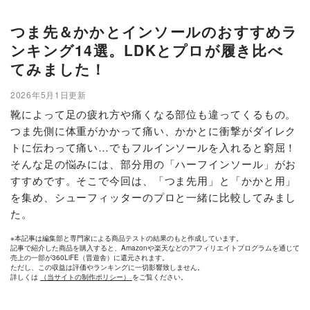
つま先＆かかとインソールのおすすめラ
ンキング14選。LDKとプロが履き比べ
てみました！
2026年5月1日更新
靴によって足の疲れ方や痛くなる部位も違ってくるもの。
つま先側に体重がかかって痛い、かかとに衝撃がダイレク
トに伝わって痛い…でもフルインソールを入れると窮屈！
そんな足の悩みには、部分用の「ハーフインソール」がお
すすめです。そこで今回は、「つま先用」と「かかと用」
を集め、シューフィッターのプロと一緒に比較してみまし
た。
※本記事は編集部と専門家による商品テストの結果のもと作成しています。
記事で紹介した商品を購入すると、Amazonや楽天などのアフィリエイトプログラムを通じて
売上の一部が360LiFE（晋遊舎）に還元されます。
ただし、この収益は評価やランキングに一切影響致しません。
詳しくは
（当サイトの制作ポリシー）
をご覧ください。