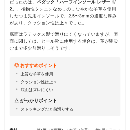
だったのは、
ペダック「ハーフインソール レザー 1/
2」
。植物性タンニンなめしのしなやかな羊革を使用
したつま先用インソールで、2.5〜3mmの適度な厚み
があり、クッション性は上々でした。
底面はラテックス製で滑りにくくなっていますが、表
面に関しては、ヒール靴に使用する場合は、革が馴染
むまで多少前滑りしそうです。
おすすめポイント
上質な羊革を使用
クッション性は上々
底面はズレにくい
がっかりポイント
ストッキングだと前滑りする
素材
第1層（表面層）：本革（羊革）、第2層：ラテッ