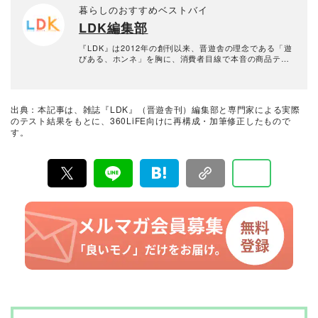
す。とくに関心のある分野は、髪や頭皮のケアです。
暮らしのおすすめベストバイ
LDK編集部
『LDK』は2012年の創刊以来、晋遊舎の理念である「遊
びある、ホンネ」を胸に、消費者目線で本音の商品テス
トを貫いてきた、女性誌とWEBメディアです。毎月28日
発行の雑誌とWebサイトで、掃除用品から収納インテリ
ア、食品まで、あらゆるジャンルの商品を徹底的に検
証。編集部と専門家、そして社内検証機関が実際に使っ
出典：本記事は、雑誌『LDK』（晋遊舎刊）編集部と専門家による実際
て見つけた「本当に良いもの」と「お役立ち情報」を厳
のテスト結果をもとに、360LiFE向けに再構成・加筆修正したもので
選してあなたにお届け。編集長・高橋咲彩を中心に、11
す。
名以上の編集体制で日々の検証・記事制作を行っていま
す。