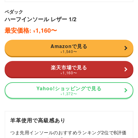
ペダック
ハーフインソール レザー 1/2
最安価格:
1,160
〜
¥
Amazonで見る
1,540
〜
¥
楽天市場で見る
1,160
〜
¥
Yahoo!ショッピングで見る
1,372
〜
¥
羊革使用で高級感あり
つま先用インソールのおすすめランキング2位でB評価