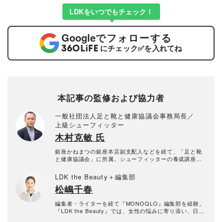
LDKをいつでもチェック！
Google
でフォローする
にチェック
✅
を入れてね
本記事の監修および協力者
一般社団法人足と靴と健康協議会事務局長／
上級シューフィッター
木村克敏 氏
銀座かねまつの銀座本店副支配人などを経て、「足と靴
と健康協議会」に所属。シューフィッターの養成講座や
講演を務める傍ら、ドラマ監修、雑誌・テレビ出演で活
躍中。
LDK the Beauty＋編集部
松嶋千春
編集者・ライターを経て『MONOQLO』編集部を経験。
『LDK the Beauty』では、女性の悩みに寄り添い、日常
を彩るアイテムをわかりやすくお届けしたいと思いま