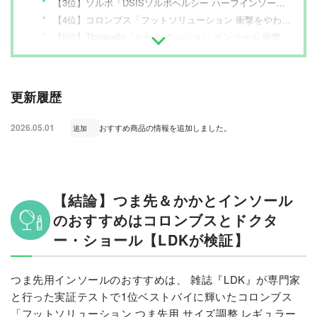
【3位】ソルボ「DSISソルボヘルシー ハーフインソールタイプ ブラウン S（24.0-24.5cm）」
【4位】コロンブス「フットソリューション 衝撃をやわらげるカカトクッション ベージュ」
【5位】Thieaudio「かかと クッション インソール 衝撃吸収 かかと 中敷き シリコン シークレット インソール 赤＆青セット２足分 S（21.5-24.5cm・高さ16mm）」
【6位】アシマル「アシマル デイリーハーフ プレミアム S（22.5-24.5cm）」
【まとめ】つま先＆かかとインソール検証の振り返り
更新履歴
2026.05.01
おすすめ商品の情報を追加しました。
追加
【結論】つま先＆かかとインソール
のおすすめはコロンブスとドクタ
ー・ショール【LDKが検証】
つま先用インソールのおすすめは、 雑誌『LDK』が専門家
と行った実証テストで1位ベストバイに輝いたコロンブス
「フットソリューション つま先用 サイズ調整 レギュラー