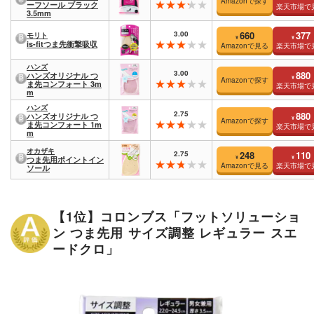
Amazonで探す
ーフソール ブラック
楽天市場で
3.5mm
3.00
660
377
モリト
¥
¥
is-fitつま先衝撃吸収
Amazonで見る
楽天市場で
ハンズ
3.00
880
ハンズオリジナル つ
¥
Amazonで探す
ま先コンフォート 3m
楽天市場で
m
ハンズ
2.75
880
ハンズオリジナル つ
¥
Amazonで探す
ま先コンフォート 1m
楽天市場で
m
オカザキ
2.75
248
110
¥
¥
つま先用ポイントイン
Amazonで見る
楽天市場で
ソール
【1位】コロンブス「フットソリューショ
ン つま先用 サイズ調整 レギュラー スエ
ードクロ」