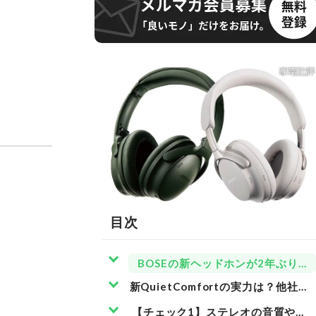
目次
BOSEの新ヘッドホンが2年ぶりに
新QuietComfortの実力は？他
【チェック1】ステレオの音質や空