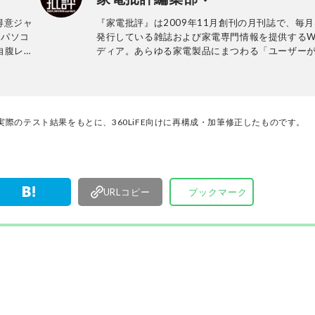
得意ジャ
『家電批評』は2009年11月創刊の月刊誌で、毎月
、パソコ
発行している雑誌および家電専門情報を提供するW
自腹レビ
ディア。あらゆる家電製品にまつわる「ユーザー
ビ
っていること」を深く掘り下げ、専門家や自社検
ー』、
協力して徹底的にテスト・評価する。高額なテレ
ィア出演も
百円の乾電池まで、編集部と専門家、そして社内
が実機テストを行い、価格やブランドに惑わされ
く製品の本質的な性能を見極め、その良し悪しを
際のテスト結果をもとに、360LiFE向けに再構成・加筆修正したものです。
ま、雑誌およびWEBコンテンツとして発信。編集
部淳平を中心に、11名以上の編集体制で日々の検
事制作を行っています。
URLコピー
ブックマーク