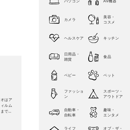
パソコン
AV機器
美容・
カメラ
コスメ
ヘルスケア
キッチン
日用品・
食品
雑貨
ベビー
ペット
ファッショ
スポーツ・
ン
アウトドア
ィオはア
フィルム
自動車・
趣味・
ドまで守
自転車
エンタメ
を愛用す
中。
ライフ
オブ・ザ・