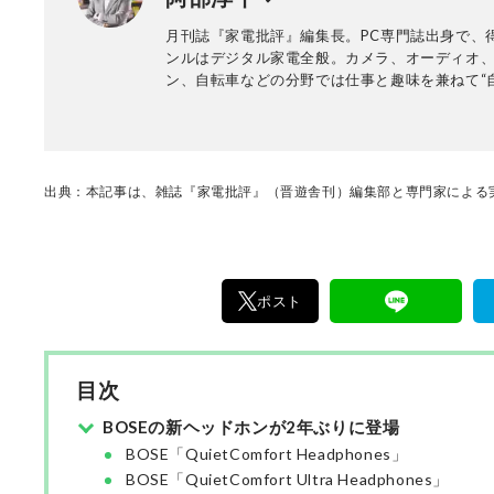
月刊誌『家電批評』編集長。PC専門誌出身で、
ンルはデジタル家電全般。カメラ、オーディオ
ン、自転車などの分野では仕事と趣味を兼ねて“
ュー”を多数執筆。NHK『あさイチ』、日本テレ
『ZIP!』、TBSラジオ『爆笑問題の日曜サンデ
YouTube『PIVOT 公式チャンネル』などメデ
多数。
出典：本記事は、雑誌『家電批評』（晋遊舎刊）編集部と専門家による実
ポスト
目次
BOSEの新ヘッドホンが2年ぶりに登場
BOSE「QuietComfort Headphones」
BOSE「QuietComfort Ultra Headphones」