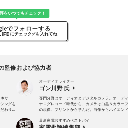
評をいつでもチェック！
gle
でフォローする
にチェック
✅
を入れてね
の監修および協力者
オーディオライター
ゴン川野 氏
ミキサー
専門分野はオーディオとデジタルカメラ。オーデ
キシングを
ナログレコード時代から、カメラは白黒＆カラー
こだわりを
の現像、プリントから学んだ。自作からハイエン
備範囲は広く、平面型のスピーカーとヘッドホン
最新家電おすすめベストバイ
る。現在は「＠DIME」「ASCII.jp」などでも執筆
家電批評編集部