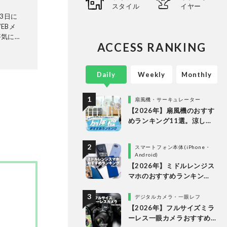
スタイル
イヤー
3日に
EBメ
が気にな
ACCESS RANKING
証機関と
ビから数
検証機関
Daily
Weekly
Monthly
ることな
ありのま
長・阿
扇風機・サーキュレーター
証・記
【2026年】扇風機のおすす
めランキング11選。涼しい
＆静かでDCモーターの人気
製品を徹底比較
スマートフォン本体(iPhone・
Android)
【2026年】ミドルレンジス
マホのおすすめランキン
グ。10万円以下の人気製品
を比較
デジタルカメラ・一眼レフ
【2026年】フルサイズミラ
ーレス一眼カメラおすすめ