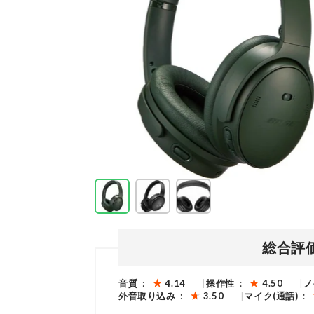
総合評
音質
4.14
操作性
4.50
ノ
外音取り込み
3.50
マイク(通話)