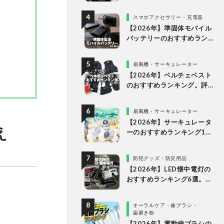
ランキング。最強３機種の
使い勝手や画質を徹底比較
スマホアクセサリー・充電器
【2026年】準固体モバイル
バッテリーのおすすめラン
キング6選。安全で発火リス
クが低い製品を比較
扇風機・サーキュレーター
【2026年】ペルチェベスト
のおすすめランキング。評
判のアイテムを徹底比較
扇風機・サーキュレーター
【2026年】サーキュレータ
え
ーのおすすめランキング10
選。人気製品の風や静音
性、使い勝手を徹底比較
防犯グッズ・防災用品
【2026年】LED懐中電灯の
おすすめランキング6選。防
災に役立つ乾電池式を徹底
比較
オーラルケア・歯ブラシ・
歯磨き粉
【2026年】電動歯ブラシの