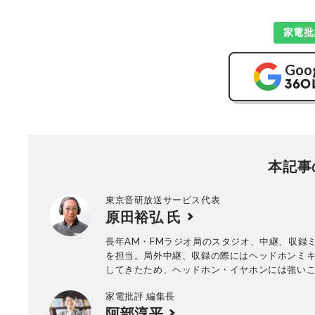
家電批
Goo
本記事
東京音研放送サービス代表
原田裕弘 氏
長年AM・FMラジオ局のスタジオ、中継、収録
を担当。局外中継、収録の際にはヘッドホンミ
してきたため、ヘッドホン・イヤホンには強い
持ち、愛用機はモディファイして使用中。
家電批評 編集長
阿部淳平