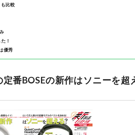
とも比較
み
した！
質は優秀
定番BOSEの新作はソニーを超