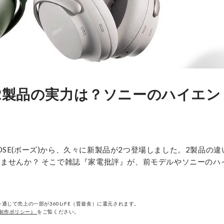
の2製品の実力は？ソニーのハイエン
E(ボーズ)から、久々に新製品が2つ登場しました。2製品の違
りませんか？ そこで雑誌『家電批評』が、前モデルやソニーのハ
通じて売上の一部が360LiFE（晋遊舎）に還元されます。
制作ポリシー）
をご覧ください。