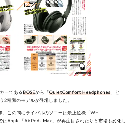
BOSE
QuietComfort Headphones
カーである
BOSE
から「
QuietComfort Headphones
」と
最安価格:
17,980
〜
う2種類のモデルが登場しました。
¥
ら丸2年。この間にライバルのソニーは最上位機「WH-
Apple「AirPods Max」が再注目されたりと市場も変化し