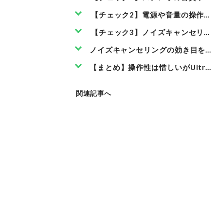
こ
の
【チェック2】電源や音量の操作の
商
品
を
【チェック3】ノイズキャンセリン
見
る
Link
ノイズキャンセリングの効き目を可
Am
azo
n
【まとめ】操作性は惜しいがUltra
関連記事へ