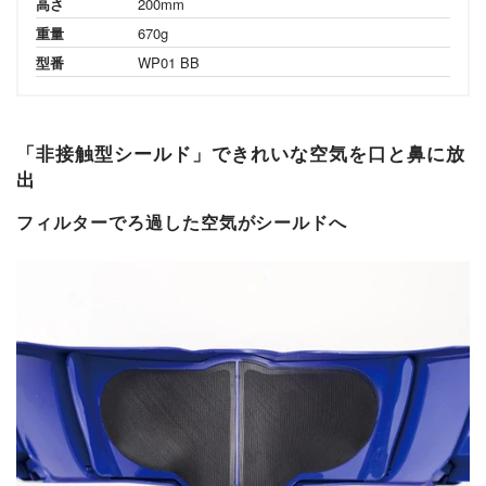
高さ
200mm
重量
670g
型番
WP01 BB
「非接触型シールド」できれいな空気を口と鼻に放
出
フィルターでろ過した空気がシールドへ