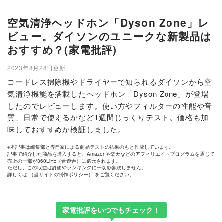
空気清浄ヘッドホン「Dyson Zone」レ
ビュー。ダイソンのユニークな新製品は
おすすめ？(家電批評)
2023年8月28日更新
コードレス掃除機やドライヤーで知られるダイソンから空
気清浄機能を搭載したヘッドホン「Dyson Zone」が登場
したのでレビューします。使い方やフィルターの性能や音
質、日常で使えるかなど1週間じっくりテスト。価格も加
味しておすすめか検証しました。
※本記事は編集部と専門家による商品テストの結果のもと作成しています。
記事で紹介した商品を購入すると、Amazonや楽天などのアフィリエイトプログラムを通じて
売上の一部が360LiFE（晋遊舎）に還元されます。
ただし、この収益は評価やランキングに一切影響致しません。
詳しくは
（当サイトの制作ポリシー）
をご覧ください。
家電批評をいつでもチェック！