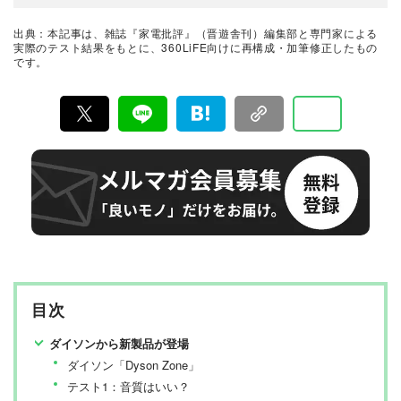
オーディオ・ビジュアルを活動のフィールドとしていて
大画面テレビ、BDレコーダーを中心としたデジタル機器
全般の取材と画質・音質を含めた製品記事、最新テクノ
出典：本記事は、雑誌『家電批評』（晋遊舎刊）編集部と専門家による
ロジーのトレンド解説記事を手がけている。
臭気判定士/におい・かおり環境アドバイザー
実際のテスト結果をもとに、360LiFE向けに再構成・加筆修正したもの
です。
石川英一 氏
国家資格「臭気判定士」を有し、機械で測定できないほ
どのニオイも感知するスペシャリスト。1996年の第1回
国家試験で臭気判定士免許を取得。2010年から会社に属
さない個人の臭気判定士として活動中。臭気判定士とし
LAB.360(ラボドットサンロクマル)室長
て10年以上のキャリアを持つ。
松下和矢
晋遊舎のテスト専門機関「LAB.360」室長。年間2100点
以上の商品テストを行うプロ。機械工学専攻。産業機械
の保全・メンテナンス、日用雑貨品メーカーの開発業務
を経て、民間の試験機関で多くの商品テストに従事。テ
最新家電おすすめベストバイ
スト方法の立案から試験デザイン、試験装置の製作、テ
家電批評編集部
スト実施まで一貫した商品テストを手がける。日用雑貨
品や家電製品が専門。テスト方法の妥当性を担保しつ
つ、誰が見ても一目で結果が分かるビジュアル性を伴う
『家電批評』は2009年11月創刊の月刊誌で、毎月3日に
手法を心がけている。趣味はプラモデル作り。
発行している雑誌および家電専門情報を提供するWEBメ
目次
ディア。あらゆる家電製品にまつわる「ユーザーが気に
なっていること」を深く掘り下げ、専門家や自社検証機
関と協力して徹底的にテスト・評価する。高額なテレビ
ダイソンから新製品が登場
から数百円の乾電池まで、編集部と専門家、そして社内
ダイソン「Dyson Zone」
検証機関が実機テストを行い、価格やブランドに惑わさ
れることなく製品の本質的な性能を見極め、その良し悪
テスト1：音質はいい？
しをありのまま、雑誌およびWEBコンテンツとして発