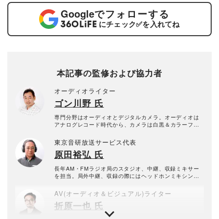
Google
でフォローする
にチェック
✅
を入れてね
本記事の監修および協力者
オーディオライター
ゴン川野 氏
専門分野はオーディオとデジタルカメラ。オーディオは
アナログレコード時代から、カメラは白黒＆カラーフィ
ルムの現像、プリントから学んだ。自作からハイエンド
まで守備範囲は広く、平面型のスピーカーとヘッドホン
東京音研放送サービス代表
を愛用する。現在は「＠DIME」「ASCII.jp」などでも執
原田裕弘 氏
筆中。
長年AM・FMラジオ局のスタジオ、中継、収録ミキサー
を担当。局外中継、収録の際にはヘッドホンミキシング
をしてきたため、ヘッドホン・イヤホンには強いこだわ
りを持ち、愛用機はモディファイして使用中。
AV(オーディオ＆ビジュアル)ライター
折原一也 氏