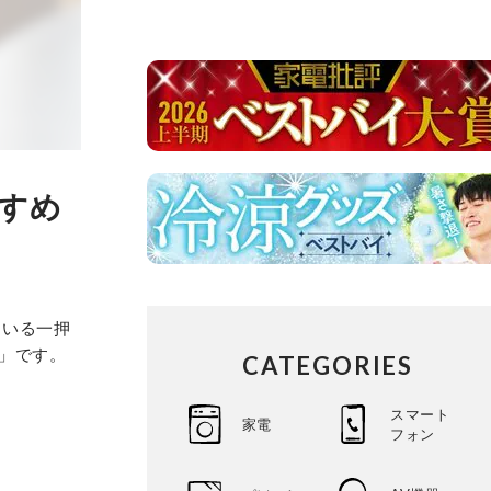
すすめ
ている一押
3」です。
CATEGORIES
スマート
家電
フォン