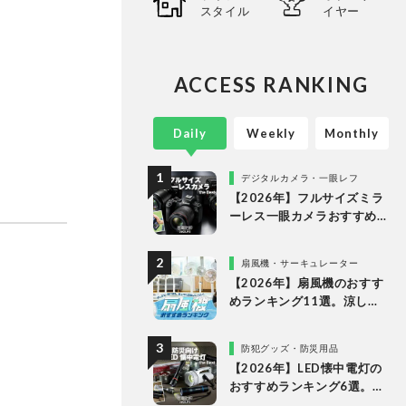
ありのま
スタイル
イヤー
長・阿
証・記
ACCESS RANKING
Daily
Weekly
Monthly
デジタルカメラ・一眼レフ
【2026年】フルサイズミラ
ーレス一眼カメラおすすめ
ランキング。最強３機種の
使い勝手や画質を徹底比較
扇風機・サーキュレーター
【2026年】扇風機のおすす
めランキング11選。涼しい
＆静かでDCモーターの人気
製品を徹底比較
防犯グッズ・防災用品
【2026年】LED懐中電灯の
おすすめランキング6選。防
災に役立つ乾電池式を徹底