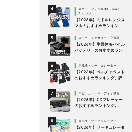
比較
スマートフォン本体(iPhone・
Android)
【2026年】ミドルレンジス
マホのおすすめランキン
グ。10万円以下の人気製品
を比較
スマホアクセサリー・充電器
【2026年】準固体モバイル
バッテリーのおすすめラン
キング6選。安全で発火リス
クが低い製品を比較
扇風機・サーキュレーター
【2026年】ペルチェベスト
のおすすめランキング。評
判のアイテムを徹底比較
スピーカー・オーディオ機器
【2026年】CDプレーヤー
のおすすめランキング。
Bluetooth対応・スピーカ
ー内蔵の高音質モデルを徹
扇風機・サーキュレーター
底検証
【2026年】サーキュレータ