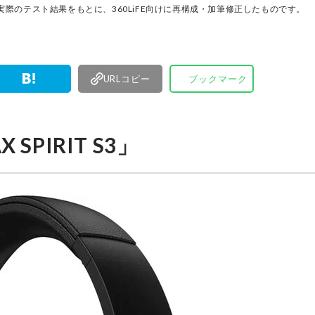
く製品の本質的な性能を見極め、その良し悪しを
際のテスト結果をもとに、360LiFE向けに再構成・加筆修正したものです。
ま、雑誌およびWEBコンテンツとして発信。編集
部淳平を中心に、11名以上の編集体制で日々の検
事制作を行っています。
URLコピー
ブックマーク
PIRIT S3」