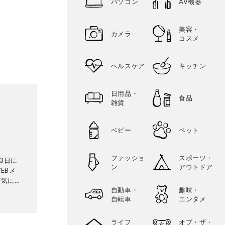
パソコン
AV機器
美容・
カメラ
コスメ
ヘルスケア
キッチン
日用品・
食品
雑貨
ベビー
ペット
ファッショ
スポーツ・
3日に
ン
アウトドア
EBメ
が気にな
自動車・
趣味・
証機関と
自転車
エンタメ
ビから数
検証機関
ることな
ライフ
オブ・ザ・