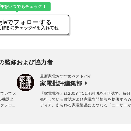
評をいつでもチェック！
gle
でフォローする
にチェック
✅
を入れてね
の監修および協力者
最新家電おすすめベストバイ
家電批評編集部
していて大
『家電批評』は2009年11月創刊の月刊誌で、毎月
ル機器全
発行している雑誌および家電専門情報を提供するW
テクノロジ
ディア。あらゆる家電製品にまつわる「ユーザー
っていること」を深く掘り下げ、専門家や自社検
協力して徹底的にテスト・評価する。高額なテレ
百円の乾電池まで、編集部と専門家、そして社内
が実機テストを行い、価格やブランドに惑わされ