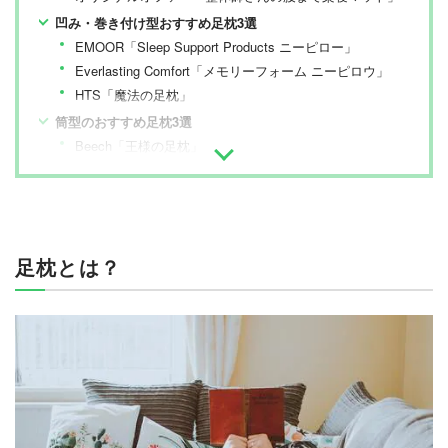
凹み・巻き付け型おすすめ足枕3選
EMOOR「Sleep Support Products ニーピロー」
Everlasting Comfort「メモリーフォーム ニーピロウ」
HTS「魔法の足枕」
筒型のおすすめ足枕3選
Beech「王様の足枕」
Enich agent「足枕 フットレスト M」
TanYoo「半円形高反発ウレタンピッロー」
コンパクトタイプのおすすめ足枕2選
エアロフロー「足まくら」
足枕とは？
セブンビューティー「フットアップマクラ」
エアータイプのおすすめ足枕2選
ロゴス「マルチクッション-BJ」
ELE「エアー足枕」
まとめ
足枕の売れ筋ランキングもチェック！