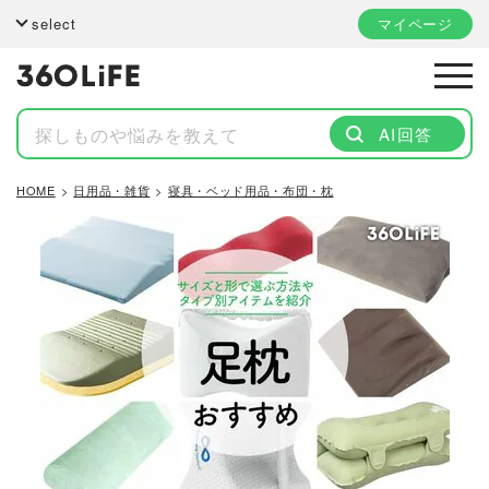
select
マイページ
AI回答
HOME
日用品・雑貨
寝具・ベッド用品・布団・枕