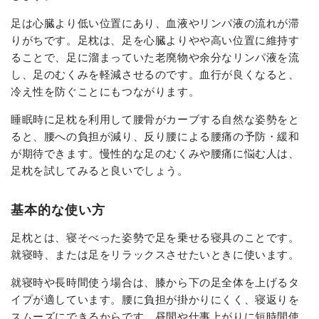
足は心臓より低い位置にあり、血液やリンパ液の流れが滞
りがちです。足枕は、足を心臓よりやや高い位置に維持す
ることで、足に溜まっていた老廃物や余分なリンパ液を流
し、足のむくみを軽減させるのです。血行が良くなると、
冷え性を防ぐことにもつながります。
睡眠時に足枕を利用して腰骨がカーブする自然な姿勢をと
ると、腰への負担が減り、反り腰による腰痛の予防・緩和
が期待できます。慢性的な足のむくみや腰痛に悩む人は、
足枕を試してみると良いでしょう。
基本的な使い方
足枕とは、寝そべった姿勢で足を乗せる寝具のことです。
就寝時、または足をリラックスさせたいときに使います。
就寝時や長時間使う場合は、膝から下の足全体を上げるタ
イプが適しています。腰に負担が掛かりにくく、寝返りを
スムーズにできるからです。昼間や仕事上がりに短時間使