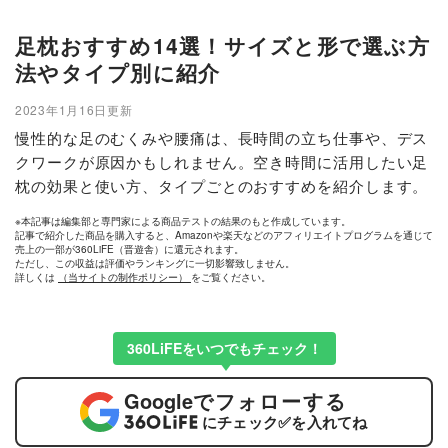
足枕おすすめ14選！サイズと形で選ぶ方
法やタイプ別に紹介
2023年1月16日更新
慢性的な足のむくみや腰痛は、長時間の立ち仕事や、デス
クワークが原因かもしれません。空き時間に活用したい足
枕の効果と使い方、タイプごとのおすすめを紹介します。
※本記事は編集部と専門家による商品テストの結果のもと作成しています。
記事で紹介した商品を購入すると、Amazonや楽天などのアフィリエイトプログラムを通じて
売上の一部が360LiFE（晋遊舎）に還元されます。
ただし、この収益は評価やランキングに一切影響致しません。
詳しくは
（当サイトの制作ポリシー）
をご覧ください。
360LiFEをいつでもチェック！
Google
でフォローする
にチェック
✅
を入れてね