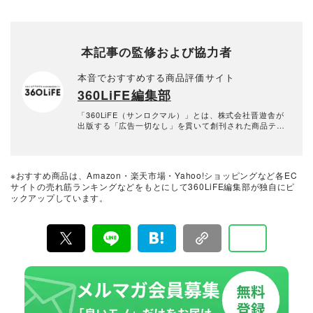
本記事の監修および協力者
本音でおすすめする商品評価サイト
360LiFE編集部
「360LiFE（サンロクマル）」とは、株式会社晋遊舎が
出版する「広告一切なし」を貫いて創刊された商品テス
ト雑誌『MONOQLO』『家電批評』『LDK』『LDK the
Beauty』などの商品テスト雑誌の公式Webサイト。2016
年10月に「the360.life」を立ち上げ、2022年に現在の
「360LiFE」へとリニューアルしました。 家電から日用
※おすすめ商品は、Amazon・楽天市場・Yahoo!ショッピングなど各EC
品、コスメに至るまで、多岐にわたるジャンルで本物の
サイトの売れ筋ランキングなどをもとにして360LiFE編集部が独自にピ
商品テストを重ね“失敗しないお買い物”を全力でサポー
ックアップしています。
ト。編集長・加藤剛敏を中心に、11名以上の編集体制で
日々の編集・記事制作を行っています。