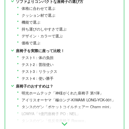
ソファよりコンパクトな座椅子の選び方
体格に合わせて選ぶ
クッション材で選ぶ
機能で選ぶ
持ち運びのしやすさで選ぶ
デザイン・カラーで選ぶ
価格で選ぶ
座椅子を実際に座って比較！
テスト1：体の負担
テスト2：普段使い
テスト3：リラックス
テスト4：使い勝手
座椅子のおすすめは？
明光ホームテック「神様がくれた座椅子 第1弾」
アイリスオーヤマ「極ロング-KIWAMI LONG-YCK-001」
タンスのゲン「ポケットコイルチェアー Charm mini」
LOWYA「1億円座椅子 PO：NEL」
タンスのゲン「低反発座椅子 Rococo」
アイリスオーヤマ「極 - KIWAMI- FC-560」