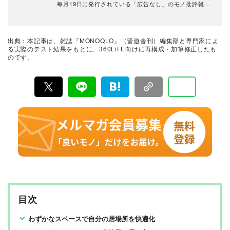
毎月19日に発行されている「広告なし」のモノ批評雑誌
& おすすめ情報メディア。創刊以来、おもに男性向けの
生活用品や家具、ガジェット、食品などを各分野の専門
家にも協力を仰ぎ、編集部と社内の検証機関が実際に比
較・検証・評価してきました。テストで見つけた「本当
出典：本記事は、雑誌『MONOQLO』（晋遊舎刊）編集部と専門家によ
に良いモノ」だけを厳選して紹介。編集長・山田和樹を
る実際のテスト結果をもとに、360LiFE向けに再構成・加筆修正したも
中心に、11名以上の編集体制で日々の検証・記事制作を
のです。
行っています。
目次
わずかなスペースで自分の居場所を快適化