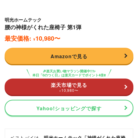
明光ホームテック
腰の神様がくれた座椅子 第1弾
最安価格:
10,980
〜
¥
Amazonで見る
🎉楽天お買い物マラソン開催中!!✨
本日「0のつく日」は楽天カードでポイント4倍⬆️
楽天市場で見る
10,980
〜
¥
Yahoo!ショッピングで探す
ベストバイは、
明光ホームテック「神様がくれた座椅