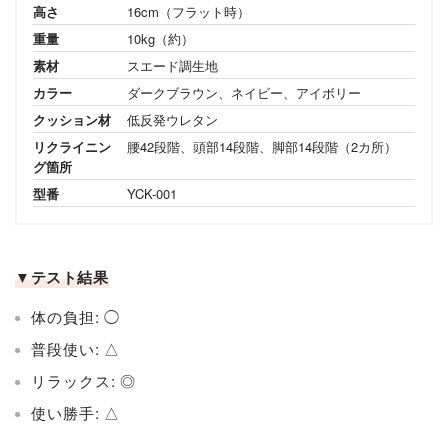
高さ
16cm（フラット時）
重量
10kg（約）
素材
スエード調生地
カラー
ダークブラウン、ネイビー、アイボリー
クッション材
低反発ウレタン
リクライニン
腰42段階、頭部14段階、脚部14段階（2カ所）
グ箇所
型番
YCK-001
▼テスト結果
体の負担: ◯
普段使い: △
リラックス: ◎
使い勝手: △