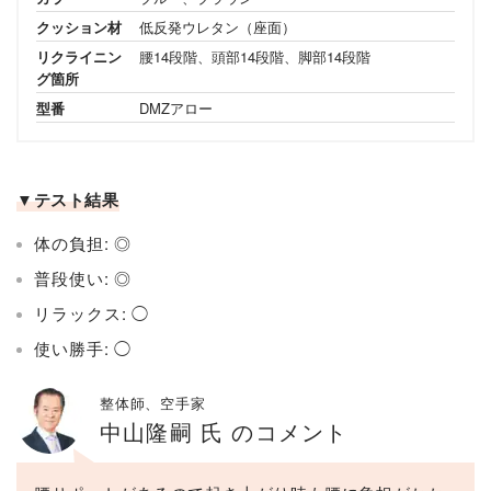
クッション材
低反発ウレタン（座面）
リクライニン
腰14段階、頭部14段階、脚部14段階
グ箇所
型番
DMZアロー
▼テスト結果
体の負担: ◎
普段使い: ◎
リラックス: ◯
使い勝手: ◯
整体師、空手家
中山隆嗣 氏 のコメント