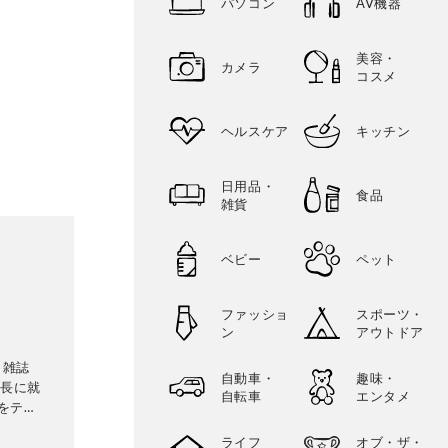
パソコン
AV機器
美容・
カメラ
コスメ
ヘルスケア
キッチン
日用品・
食品
雑貨
ベビー
ペット
ファッショ
スポーツ・
ン
アウトドア
、雑誌
自動車・
趣味・
集長に就
自転車
エンタメ
をテス
グッズ、
ライフ
オブ・ザ・
中華料理