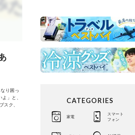
あ
くなり困っ
いよ」と、
CATEGORIES
ブスク、
スマート
家電
フォン