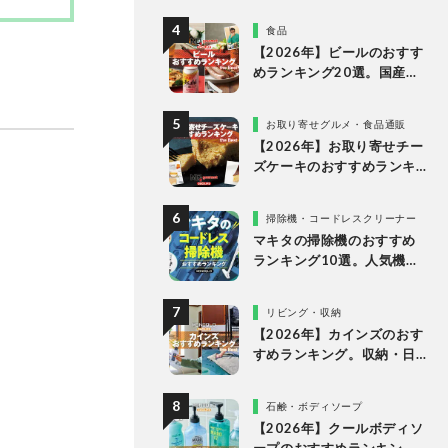
商品を比較
食品
【2026年】ビールのおすす
めランキング20選。国産の
人気ブランドの缶ビールを
専門家が比較
お取り寄せグルメ・食品通販
【2026年】お取り寄せチー
ズケーキのおすすめランキ
ング13選。冷凍・冷蔵で届
く人気商品をプロと比較
掃除機・コードレスクリーナー
マキタの掃除機のおすすめ
ランキング10選。人気機種
や定番機種を比較
リビング・収納
【2026年】カインズのおす
すめランキング。収納・日
用品の人気商品をプロとテ
スト
石鹸・ボディソープ
【2026年】クールボディソ