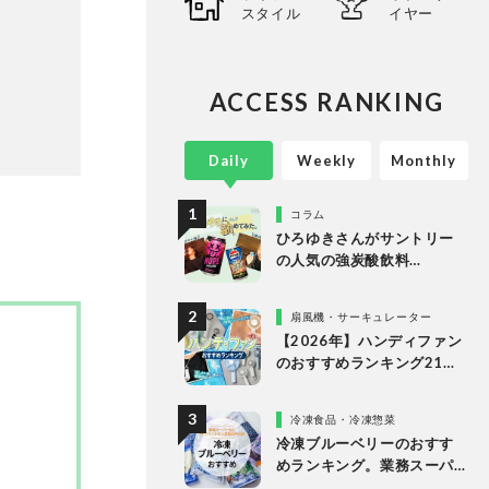
スタイル
イヤー
ACCESS RANKING
Daily
Weekly
Monthly
コラム
ひろゆきさんがサントリー
の人気の強炭酸飲料
「NOPE」とエナドリ「ペプ
シ リフレッシュショット」
扇風機・サーキュレーター
を実飲して食レポ！
【2026年】ハンディファン
のおすすめランキング21
選。冷却プレート付きなど
多様なタイプの人気製品を
冷凍食品・冷凍惣菜
比較
冷凍ブルーベリーのおすす
めランキング。業務スーパ
ーやドンキなど市販の人気