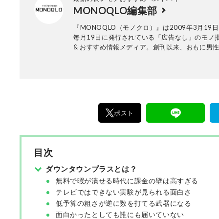
MONOQLO編集部
月1日現在）。著書多数。新刊は『賢い人が自然
いる ズルい言いまわし』（扶桑社）。
『MONOQLO（モノクロ）』は2009年3月19
毎月19日に発行されている「広告なし」のモノ
& おすすめ情報メディア。創刊以来、おもに男
活用品や家具、ガジェット、食品などを各分野
も協力を仰ぎ、編集部と社内の検証機関が実際
証・評価してきました。テストで見つけた「本
ノ」だけを厳選して紹介。編集長・山田和樹を
11名以上の編集体制で日々の検証・記事制作を
ます。
ポスト
目次
ダウンタウンプラスとは？
無料で暇が潰せる時代に課金の壁は高すぎる
テレビではできない実験が見られる面白さ
低予算の粗さが逆に数を打てる武器になる
面白かったとしても誰にも届いていない