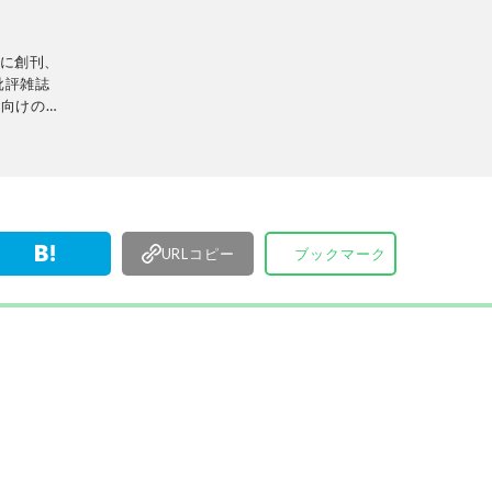
とやって
店まであらゆる場所に押しかける。
日に創刊、
批評雑誌
性向けの生
の専門家に
に比較・検
当に良いモ
中心に、
行ってい
URLコピー
ブックマーク