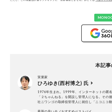
MONO
Goo
本記事
実業家
ひろゆき(西村博之) 氏
1976年生まれ。1999年、インターネットの匿
「２ちゃんねる」を開設し管理人になる。その
社ニワンゴの取締役管理人に就任し「ニコニコ
始。YouTubeのチャンネル登録者数は158万人
最新の良いモノおすすめベストバイ
Twitter）のフォロワー数は253万人（いずれも2