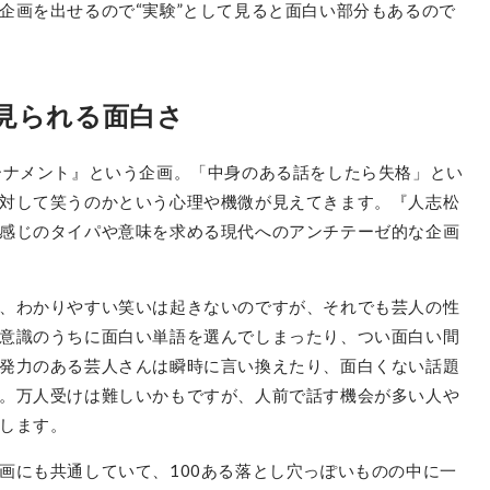
企画を出せるので“実験”として見ると面白い部分もあるので
見られる面白さ
ーナメント』という企画。「中身のある話をしたら失格」とい
対して笑うのかという心理や機微が見えてきます。『人志松
感じのタイパや意味を求める現代へのアンチテーゼ的な企画
、わかりやすい笑いは起きないのですが、それでも芸人の性
意識のうちに面白い単語を選んでしまったり、つい面白い間
発力のある芸人さんは瞬時に言い換えたり、面白くない話題
。万人受けは難しいかもですが、人前で話す機会が多い人や
します。
画にも共通していて、100ある落とし穴っぽいものの中に一