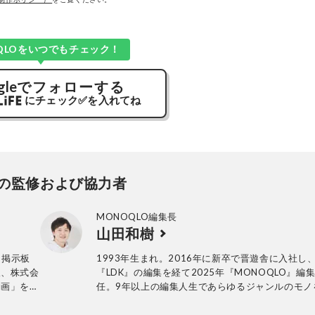
QLOをいつでもチェック！
gle
でフォローする
にチェック
✅
を入れてね
の監修および協力者
MONOQLO編集長
山田和樹
名掲示板
1993年生まれ。2016年に新卒で晋遊舎に入社し
後、株式会
『LDK』の編集を経て2025年『MONOQLO』編
動画」を開
任。9年以上の編集人生であらゆるジャンルのモノ
、Ｘ（旧
トしてきたが、デジタルガジェット、アウトドア
024年9
マネーが得意。テストのためなら大学研究所から