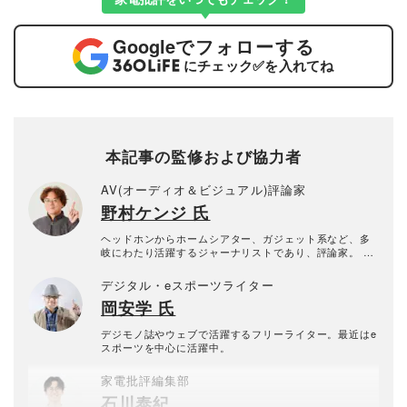
Google
でフォローする
にチェック
✅
を入れてね
本記事の監修および協力者
AV(オーディオ＆ビジュアル)評論家
野村ケンジ 氏
ヘッドホンからホームシアター、ガジェット系など、多
岐にわたり活躍するジャーナリストであり、評論家。 特
にイヤホン・ヘッドホンなどのポータブルオーディオを
主軸に、VGPライフスタイル審査委員やヘッドフォンブ
デジタル・eスポーツライター
ック・アワード審査員として年間300製品以上の新製品を
岡安学 氏
10年以上にわたり試聴し続けている。 専門誌やWEBメデ
ィアへのレビュー記事執筆に加え、TBSテレビ『開運音
楽堂』やFMラジオ『ふわっと』に出演歴があり、YouTu
デジモノ誌やウェブで活躍するフリーライター。最近はe
be「ノムケンLabチャンネル」運営やイベント主催な
スポーツを中心に活躍中。
ど、幅広いメディアでその知見を発信している。
家電批評編集部
石川泰紀