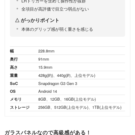
LRトリガーを含めて操作性が抜群
全項目が高評価で目立つ弱点がない
がっかりポイント
本体のグリップ感が弱く重さを感じる
幅
228.8mm
奥行
91mm
高さ
15.9mm
重量
428g(約)、440g(約、上位モデル)
SoC
Snapdragon G3 Gen 3
OS
Android 14
メモリ
8GB、12GB、16GB(上位モデル)
ストレージ
256GB、512GB(上位モデル)、1TB(上位モデル)
ガラスパネルなので高級感がある！