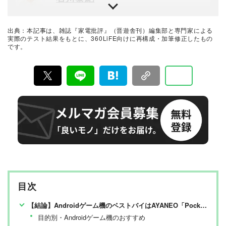
家電量販店を経て家電批評へ。スマホやガジェット関連
が得意。プライベートではスマホは3台持ちをしており、
常に新しいガジェットを探している。
出典：本記事は、雑誌『家電批評』（晋遊舎刊）編集部と専門家による
家電批評 編集長
実際のテスト結果をもとに、360LiFE向けに再構成・加筆修正したもの
です。
阿部淳平
月刊誌『家電批評』編集長。PC専門誌出身で、得意ジャ
ンルはデジタル家電全般。カメラ、オーディオ、パソコ
ン、自転車などの分野では仕事と趣味を兼ねて“自腹レビ
ュー”を多数執筆。NHK『あさイチ』、日本テレビ『ZI
最新家電おすすめベストバイ
P!』、TBSラジオ『爆笑問題の日曜サンデー』、YouTub
家電批評編集部
e『PIVOT 公式チャンネル』などメディア出演も多数。
『家電批評』は2009年11月創刊の月刊誌で、毎月3日に
発行している雑誌および家電専門情報を提供するWEBメ
ディア。あらゆる家電製品にまつわる「ユーザーが気に
なっていること」を深く掘り下げ、専門家や自社検証機
関と協力して徹底的にテスト・評価する。高額なテレビ
から数百円の乾電池まで、編集部と専門家、そして社内
検証機関が実機テストを行い、価格やブランドに惑わさ
れることなく製品の本質的な性能を見極め、その良し悪
しをありのまま、雑誌およびWEBコンテンツとして発
目次
信。編集長・阿部淳平を中心に、11名以上の編集体制で
日々の検証・記事制作を行っています。
【結論】Androidゲーム機のベストバイはAYANEO「Pocket S2」【家電批評が検証】
目的別・Androidゲーム機のおすすめ