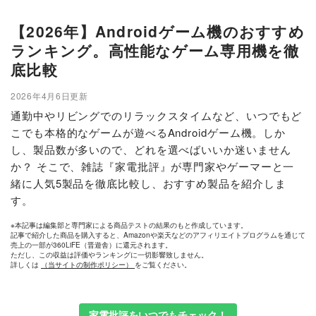
【2026年】Androidゲーム機のおすすめ
ランキング。高性能なゲーム専用機を徹
底比較
2026年4月6日更新
通勤中やリビングでのリラックスタイムなど、いつでもど
こでも本格的なゲームが遊べるAndroidゲーム機。しか
し、製品数が多いので、どれを選べばいいか迷いません
か？ そこで、雑誌『家電批評』が専門家やゲーマーと一
緒に人気5製品を徹底比較し、おすすめ製品を紹介しま
す。
※本記事は編集部と専門家による商品テストの結果のもと作成しています。
記事で紹介した商品を購入すると、Amazonや楽天などのアフィリエイトプログラムを通じて
売上の一部が360LiFE（晋遊舎）に還元されます。
ただし、この収益は評価やランキングに一切影響致しません。
詳しくは
（当サイトの制作ポリシー）
をご覧ください。
家電批評をいつでもチェック！