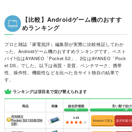
【比較】Androidゲーム機のおすす
めランキング
プロと雑誌『家電批評』編集部が実際に比較検証してわか
った、Androidゲーム機のおすすめランキングです。ベスト
バイ1位はAYANEO「Pocket S2」、2位はAYANEO「Pock
et DS」でした。以下は画質・音質、ベンチマーク、携帯
性、操作性、機能性などを比べた当サイト独自の結果で
す。
ランキングは項目名で並び替えられます
商品
画像
総合評価順
安い順で並び
AYANEO
3.88
Pocket S2(12GB/256
Amazonで見る
楽天市場で
GB)