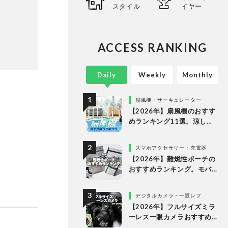
スタイル
イヤー
ACCESS RANKING
Daily
Weekly
Monthly
扇風機・サーキュレーター
【2026年】扇風機のおすす
めランキング11選。涼しい
＆静かでDCモーターの人気
製品を徹底比較
スマホアクセサリー・充電器
【2026年】難燃性ポーチの
おすすめランキング。モバ
イルバッテリーなどのガジ
ェット収納アイテムを比較
デジタルカメラ・一眼レフ
【2026年】フルサイズミラ
ーレス一眼カメラおすすめ
ランキング。最強３機種の