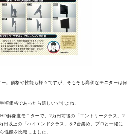
ター。価格や性能も様々ですが、そもそも高価なモニターは何
シャオミ
Xiaomi 2K モニター A27Qi
検証時価格:
18,980
〜
¥
手頃価格であったら嬉しいですよね。
QHD解像度モニターで、2万円前後の「エントリークラス」2
7万円以上の「ハイエンドクラス」を2台集め、プロと一緒に
ら性能を比較しました。