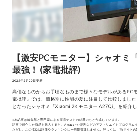
【激安PCモニター】シャオミ「Xi
最強！ (家電批評)
2025年5月20日更新
高価なものからお手頃なものまで様々なモデルがあるPC
電批評』では、価格別に性能の差に注目して比較しました。
となったシャオミ「Xiaomi 2K モニター A27Qi」を紹介
※本記事は編集部と専門家による商品テストの結果のもと作成しています。
記事で紹介した商品を購入すると、Amazonや楽天などのアフィリエイトプログラムを
ただし、この収益は評価やランキングに一切影響致しません。詳しくは
（当サイトの