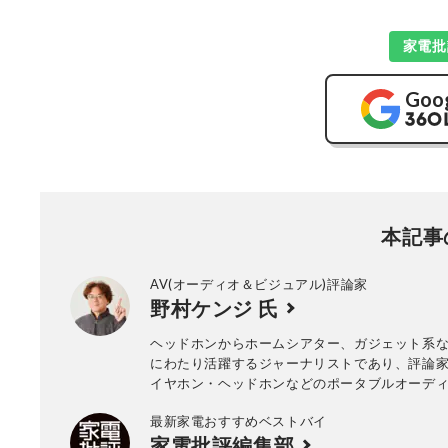
家電批
Goo
本記事
AV(オーディオ＆ビジュアル)評論家
野村ケンジ 氏
ヘッドホンからホームシアター、ガジェット系
にわたり活躍するジャーナリストであり、評論家
イヤホン・ヘッドホンなどのポータブルオーデ
に、VGPライフスタイル審査委員やヘッドフォ
最新家電おすすめベストバイ
ク・アワード審査員として年間300製品以上の
家電批評編集部
10年以上にわたり試聴し続けている。 専門誌や