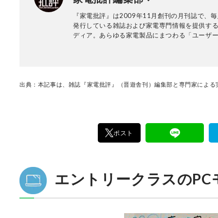
ィアへのレビュー記事執筆に加え、TBSテレビ
『家電批評』は2009年11月創刊の月刊誌で、毎
堂』やFMラジオ『ふわっと』に出演歴があり、
発行している雑誌および家電専門情報を提供する
YouTube「ノムケンLabチャンネル」運営やイ
ディア。あらゆる家電製品にまつわる「ユーザ
など、幅広いメディアでその知見を発信してい
っていること」を深く掘り下げ、専門家や自社
協力して徹底的にテスト・評価する。高額なテ
百円の乾電池まで、編集部と専門家、そして社
が実機テストを行い、価格やブランドに惑わさ
く製品の本質的な性能を見極め、その良し悪し
出典：本記事は、雑誌『家電批評』（晋遊舎刊）編集部と専門家による実
ま、雑誌およびWEBコンテンツとして発信。編
部淳平を中心に、11名以上の編集体制で日々の
事制作を行っています。
ポスト
エントリークラスのPC