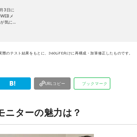
『開運音楽
月3日に
WEBメ
ベント主催
ーが気にな
る。
検証機関と
レビから数
内検証機関
れることな
をありのま
際のテスト結果をもとに、360LiFE向けに再構成・加筆修正したものです。
集長・阿
検証・記
URLコピー
ブックマーク
モニターの魅力は？