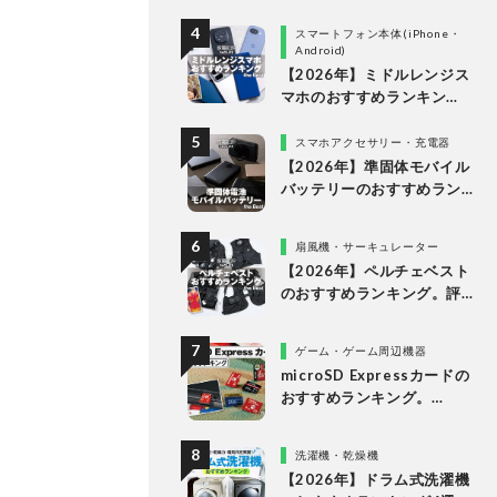
使い勝手や画質を徹底比較
スマートフォン本体(iPhone・
Android)
【2026年】ミドルレンジス
マホのおすすめランキン
グ。10万円以下の人気製品
を比較
スマホアクセサリー・充電器
【2026年】準固体モバイル
バッテリーのおすすめラン
キング6選。安全で発火リス
クが低い製品を比較
扇風機・サーキュレーター
【2026年】ペルチェベスト
のおすすめランキング。評
判のアイテムを徹底比較
ゲーム・ゲーム周辺機器
microSD Expressカードの
おすすめランキング。
Nintendo Switch 2で使え
る製品を比較
洗濯機・乾燥機
【2026年】ドラム式洗濯機