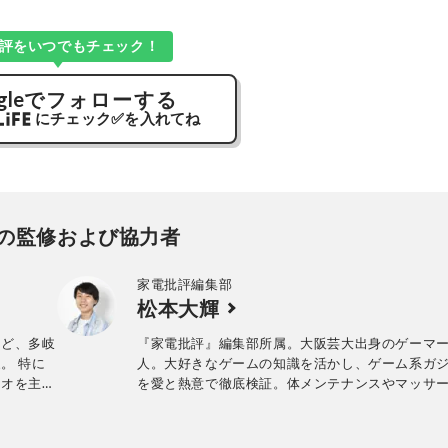
評をいつでもチェック！
gle
でフォローする
にチェック
✅
を入れてね
の監修および協力者
家電批評編集部
松本大輝
など、多岐
『家電批評』編集部所属。大阪芸大出身のゲーマ
。 特に
人。大好きなゲームの知識を活かし、ゲーム系ガ
ィオを主軸
を愛と熱意で徹底検証。体メンテナンスやマッサ
ンブッ
家電の比較検証にもチャレンジ予定！
新製品を
WEBメデ