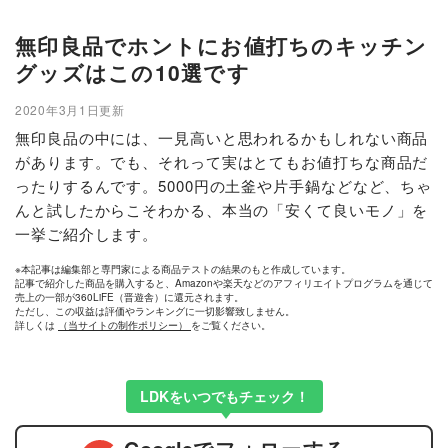
無印良品でホントにお値打ちのキッチン
グッズはこの10選です
2020年3月1日更新
無印良品の中には、一見高いと思われるかもしれない商品
があります。でも、それって実はとてもお値打ちな商品だ
ったりするんです。5000円の土釜や片手鍋などなど、ちゃ
んと試したからこそわかる、本当の「安くて良いモノ」を
一挙ご紹介します。
※本記事は編集部と専門家による商品テストの結果のもと作成しています。
記事で紹介した商品を購入すると、Amazonや楽天などのアフィリエイトプログラムを通じて
売上の一部が360LiFE（晋遊舎）に還元されます。
ただし、この収益は評価やランキングに一切影響致しません。
詳しくは
（当サイトの制作ポリシー）
をご覧ください。
LDKをいつでもチェック！