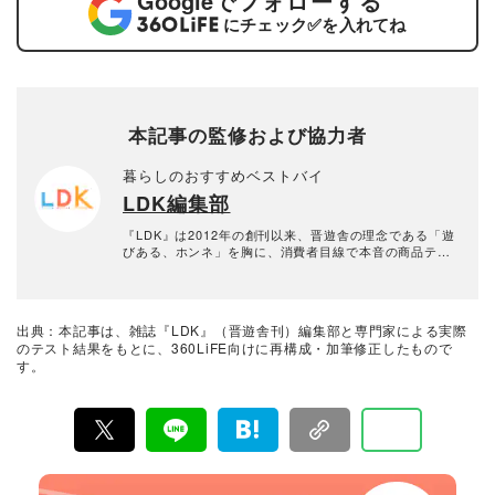
Google
でフォローする
にチェック
✅
を入れてね
本記事の監修および協力者
暮らしのおすすめベストバイ
LDK編集部
『LDK』は2012年の創刊以来、晋遊舎の理念である「遊
びある、ホンネ」を胸に、消費者目線で本音の商品テス
トを貫いてきた、女性誌とWEBメディアです。毎月28日
発行の雑誌とWebサイトで、掃除用品から収納インテリ
ア、食品まで、あらゆるジャンルの商品を徹底的に検
証。編集部と専門家、そして社内検証機関が実際に使っ
出典：本記事は、雑誌『LDK』（晋遊舎刊）編集部と専門家による実際
て見つけた「本当に良いもの」と「お役立ち情報」を厳
のテスト結果をもとに、360LiFE向けに再構成・加筆修正したもので
選してあなたにお届け。編集長・高橋咲彩を中心に、11
す。
名以上の編集体制で日々の検証・記事制作を行っていま
す。