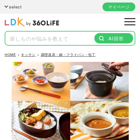
select
マイページ
by
AI回答
HOME
キッチン
調理器具・鍋・フライパン・包丁