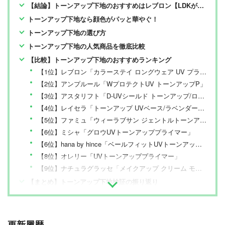
【結論】トーンアップ下地のおすすめはレブロン【LDKが検証】
トーンアップ下地なら顔色がパッと華やぐ！
トーンアップ下地の選び方
トーンアップ下地の人気商品を徹底比較
【比較】トーンアップ下地のおすすめランキング
【1位】レブロン「カラーステイ ロングウェア UV プライマー/001」
【2位】アンプルール「WプロテクトUV トーンアップP」
【3位】アスタリフト「D-UVシールド トーンアップ/ローズ」
【4位】レイセラ「トーンアップ UVベース/ラベンダーピンク」
【5位】ファミュ「ウィーラブサン ジェントルトーンアップ UVクリーム」
【6位】ミシャ「グロウUVトーンアッププライマー」
【6位】hana by hince「ベールフィットUVトーンアップ/01」
【8位】オレリー「UVトーンアッププライマー」
【9位】ナチュラグラッセ「メイクアップ クリーム モイスト/03」
【まとめ】トーンアップ下地検証の振り返り
更新履歴