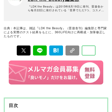
業界の発展に寄与。消費者目線で実使用に則した手法・
評価を心がけている。
『LDK the Beauty』は2015年8月19日に発刊、晋遊舎か
ら毎月22日に発行されている「世界でただ1つ、コスメを
本音で評価する雑誌」および、美容情報のおすすめメデ
ィアです。コスメやスキンケア製品を多角的に検証し、
その実力を忖度なしで評価しています。『LDK the Beau
ty』の展開は雑誌にとどまらず、Instagramなど様々なメ
出典：本記事は、雑誌『LDK the Beauty』（晋遊舎刊）編集部と専門家
ディアで情報を発信中。姉妹誌であるテストする女性誌
による実際のテスト結果をもとに、360LiFE向けに再構成・加筆修正し
『LDK』と同様、メーカーに忖度する事なく、編集部と
たものです。
専門家、そして社内検証機関が実際に使ってテストし
て、消費者におすすめな美容情報をお届け。約15名の編
集体制で日々の検証・記事制作を行っています。
目次