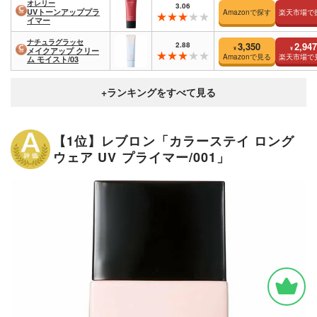
オレリー
3.06
UVトーンアッププラ
Amazonで探す
楽天市場で
イマー
ナチュラグラッセ
2.88
3,350
2,947
¥
¥
メイクアップ クリー
Amazonで見る
楽天市場で
ム モイスト/03
【1位】レブロン「カラーステイ ロング
ウェア UV プライマー/001」