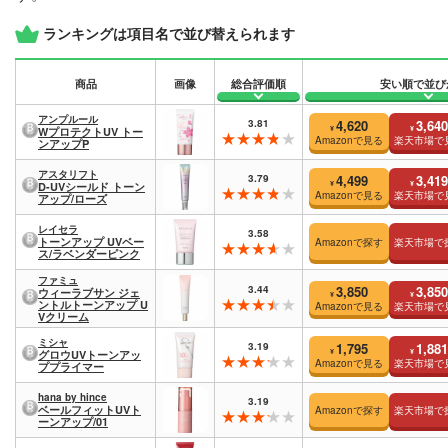
ランキングは項目名で並び替えられます
商品
画像
総合評価順
安い順で並び
アンプルール
3.81
4,620
3,640
¥
¥
WプロテクトUV トー
Amazonで見る
楽天市場で
ンアップP
アスタリフト
3.79
4,499
3,419
¥
¥
D-UVシールド トーン
Amazonで見る
楽天市場で
アップ/ローズ
レイセラ
3.58
トーンアップ UVベー
Amazonで探す
楽天市場で
ス/ラベンダーピンク
ファミュ
3.44
3,850
3,850
ウィーラブサン ジェ
¥
¥
ントルトーンアップ U
Amazonで見る
楽天市場で
Vクリーム
ミシャ
3.19
1,795
1,881
¥
¥
グロウUVトーンアッ
Amazonで見る
楽天市場で
ププライマー
hana by hince
3.19
ベールフィットUVト
Amazonで探す
楽天市場で
ーンアップ/01