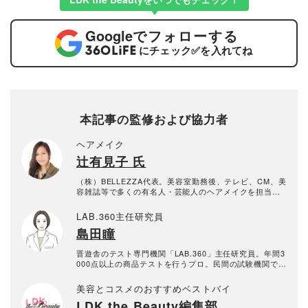
Google
でフォローする
にチェック
✅
を入れてね
本記事の監修および協力者
ヘアメイク
辻有見子 氏
（株）BELLEZZA代表。美容室勤務後、テレビ、CM、美
容雑誌等で多くの有名人・芸能人のヘアメイクを担当。
化粧品の成分講習活動も実施している。
LAB.360主任研究員
島田瞳
晋遊舎のテスト専門機関「LAB.360」主任研究員。年間3
000点以上の商品テストを行うプロ。民間の試験機関でス
キンケア・メイクアップ化粧品、家電製品など美容関連
の試験に約15年携わり、ヒト肌に関わる計測・評価を行
美容とコスメのおすすめベストバイ
う。メーカーや出版社からの依頼試験に従事し、ユニー
LDK the Beauty編集部
クなビジュアル性を伴う分かりやすい評価作成に努め、