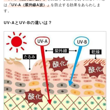
は
「UV-A（紫外線A波）」
を防止する効果をあらわしま
す。
UV-AとUV-Bの違いは？