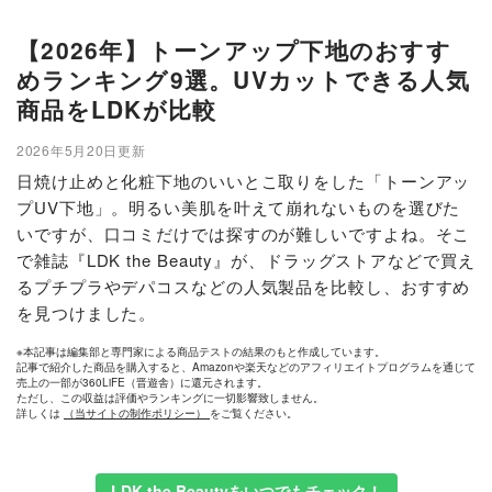
【2026年】トーンアップ下地のおすす
めランキング9選。UVカットできる人気
商品をLDKが比較
2026年5月20日更新
日焼け止めと化粧下地のいいとこ取りをした「トーンアッ
プUV下地」。明るい美肌を叶えて崩れないものを選びた
いですが、口コミだけでは探すのが難しいですよね。そこ
で雑誌『LDK the Beauty』が、ドラッグストアなどで買え
るプチプラやデパコスなどの人気製品を比較し、おすすめ
を見つけました。
※本記事は編集部と専門家による商品テストの結果のもと作成しています。
記事で紹介した商品を購入すると、Amazonや楽天などのアフィリエイトプログラムを通じて
売上の一部が360LiFE（晋遊舎）に還元されます。
ただし、この収益は評価やランキングに一切影響致しません。
詳しくは
（当サイトの制作ポリシー）
をご覧ください。
LDK the Beautyをいつでもチェック！