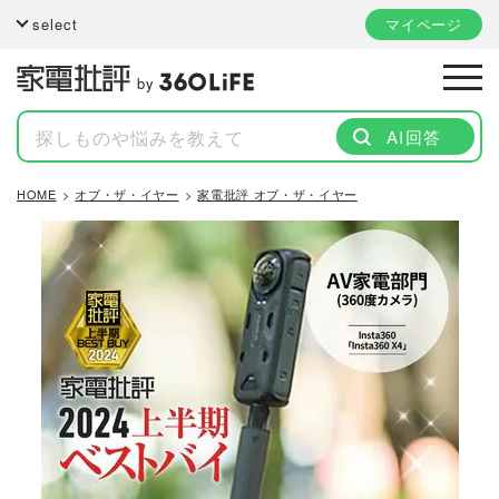
select
マイページ
by
AI回答
HOME
オブ・ザ・イヤー
家電批評 オブ・ザ・イヤー