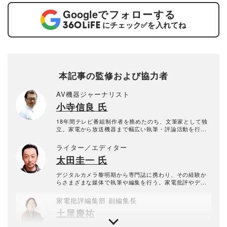
Google
でフォローする
にチェック
✅
を入れてね
本記事の監修および協力者
AV機器ジャーナリスト
小寺信良 氏
18年間テレビ番組制作者を務めたのち、文筆家として独
立。家電から放送機器まで幅広い執筆・評論活動を行な
う傍ら、シングルファーザーの生活を綴ったコラムニス
トとしても活躍。プライベートでは子供会会長、PTA広
ライター／エディター
報部長などを歴任し、保護者活動の合理化・IT化に取り
太田圭一 氏
組む。2008年よりインターネットにまつわる諸問題の解
決に取り組む一般社団法人「インターネットユーザー協
会」代表理事。2015年から2019年まで、文科省文化審議
デジタルカメラ黎明期から専門誌に携わり、その経験か
会専門委員。
らさまざまな媒体で執筆や編集を行う。家電批評やデジ
タルカメラ系ムックにも寄稿。
家電批評編集部 副編集長
土屋慶祐