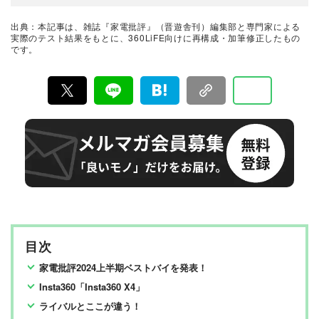
メーカー系の営業職などを経て編集者を志し『家電批
評』編集部へ。音楽と写真とお笑いと焼酎を愛する趣味
人。趣味を活かしてオーディオ関連の検証や芸人の取材
出典：本記事は、雑誌『家電批評』（晋遊舎刊）編集部と専門家による
を多数担当している。
最新家電おすすめベストバイ
実際のテスト結果をもとに、360LiFE向けに再構成・加筆修正したもの
です。
家電批評編集部
『家電批評』は2009年11月創刊の月刊誌で、毎月3日に
発行している雑誌および家電専門情報を提供するWEBメ
ディア。あらゆる家電製品にまつわる「ユーザーが気に
なっていること」を深く掘り下げ、専門家や自社検証機
関と協力して徹底的にテスト・評価する。高額なテレビ
から数百円の乾電池まで、編集部と専門家、そして社内
検証機関が実機テストを行い、価格やブランドに惑わさ
れることなく製品の本質的な性能を見極め、その良し悪
しをありのまま、雑誌およびWEBコンテンツとして発
信。編集長・阿部淳平を中心に、11名以上の編集体制で
日々の検証・記事制作を行っています。
目次
家電批評2024上半期ベストバイを発表！
Insta360「Insta360 X4」
ライバルとここが違う！