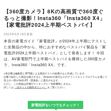
【360度カメラ】8Kの高画質で360度ぐ
るっと撮影！Insta360「Insta360 X4」
【家電批評2024上半期ベストバイ】
2024年6月18日更新
本音の家電ガイド『家電批評』が2024年上半期にテストし
た全製品の中から、特におすすめなベストバイ製品を「家
電批評2024上半期ベストバイ」として発表します！ 今回
は、AV家電部門で上半期ベストバイを獲得した360度カメ
ラ、Insta360「Insta360 X4」です。
※本記事は編集部と専門家による商品テストの結果のもと作成しています。
記事で紹介した商品を購入すると、Amazonや楽天などのアフィリエイトプログラムを通じて
売上の一部が360LiFE（晋遊舎）に還元されます。
ただし、この収益は評価やランキングに一切影響致しません。
詳しくは
（当サイトの制作ポリシー）
をご覧ください。
家電批評をいつでもチェック！