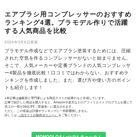
エアブラシ用コンプレッサーのおすすめ
ランキング4選。プラモデル作りで活躍
する人気商品を比較
2024年3月6日更新
プラモデル作成などでエアブラシ塗装するためには、圧縮
された空気を作るコンプレッサーがないと始まりません。
そこで、人気メーカーや定番ブランドの人気コンプレッサ
ー4製品を徹底比較！口コミではわからない、おすすめラ
ンキングを作成しました。また、選び方や使い方のポイン
トも紹介します！
※本記事は編集部と専門家による商品テストの結果のもと作成しています。
記事で紹介した商品を購入すると、Amazonや楽天などのアフィリエイトプログラムを通じて
売上の一部が360LiFE（晋遊舎）に還元されます。
ただし、この収益は評価やランキングに一切影響致しません。
詳しくは
（当サイトの制作ポリシー）
をご覧ください。
MONOQLOをいつでもチェック！