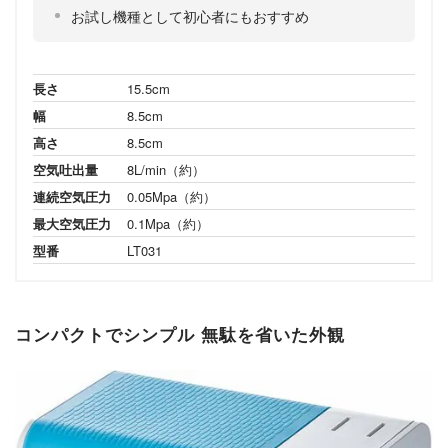
お試し機種として初心者にもおすすめ
長さ
15.5cm
幅
8.5cm
高さ
8.5cm
空気吐出量
8L/min（約）
連続空気圧力
0.05Mpa（約）
最大空気圧力
0.1Mpa（約）
型番
LT031
コンパクトでシンプル 無駄を省いた外観