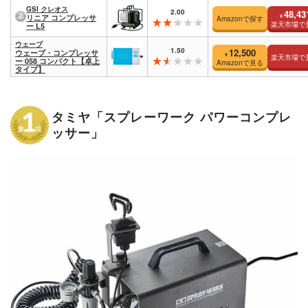
GSI クレオス
2.00
48,43
¥
リニア コンプレッサ
Amazonで探す
楽天市場で
ー L5
ウェーブ
1.50
12,500
ウェーブ・コンプレッサ
¥
楽天市場で
ー 058 コンパクト【卓上
Amazonで見る
タイプ】
タミヤ「スプレーワーク パワーコンプレ
ッサー」