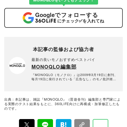
Google
でフォローする
にチェック
✅
を入れてね
本記事の監修および協力者
最新の良いモノおすすめベストバイ
MONOQLO編集部
『MONOQLO（モノクロ）』は2009年3月19日に創刊、
毎月19日に発行されている「広告なし」のモノ批評雑誌
& おすすめ情報メディア。創刊以来、おもに男性向けの
生活用品や家具、ガジェット、食品などを各分野の専門
家にも協力を仰ぎ、編集部と社内の検証機関が実際に比
較・検証・評価してきました。テストで見つけた「本当
出典：本記事は、雑誌『MONOQLO』（晋遊舎刊）編集部と専門家によ
に良いモノ」だけを厳選して紹介。編集長・山田和樹を
る実際のテスト結果をもとに、360LiFE向けに再構成・加筆修正したも
中心に、11名以上の編集体制で日々の検証・記事制作を
のです。
行っています。