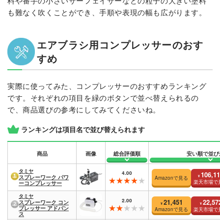
料や番手の小さいサーフェイサーなどの粒子の大きい塗料
も難なく吹くことができ、手順や表現の幅も広がります。
エアブラシ用コンプレッサーのおす
すめ
実際に使ってみた、コンプレッサーのおすすめランキング
です。それぞれの項目を緑のボタンで並べ替えられるの
で、商品選びの参考にしてみてくださいね。
ランキングは項目名で並び替えられます
商品
画像
総合評価順
安い順で並び
タミヤ
4.00
106,1
¥
スプレーワーク パワ
Amazonで見る
楽天市場で
ーコンプレッサー
タミヤ
2.00
21,451
22,57
スプレーワーク コン
¥
¥
プレッサー アドバン
Amazonで見る
楽天市場で
ス