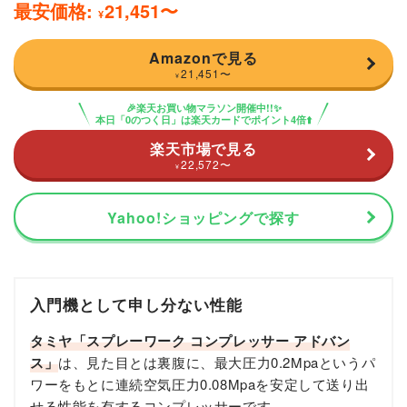
最安価格:
21,451
〜
¥
Amazonで見る
21,451
〜
¥
🎉楽天お買い物マラソン開催中!!✨
本日「0のつく日」は楽天カードでポイント4倍⬆️
楽天市場で見る
22,572
〜
¥
Yahoo!ショッピングで探す
入門機として申し分ない性能
タミヤ「スプレーワーク コンプレッサー アドバン
ス」
は、見た目とは裏腹に、最大圧力0.2Mpaというパ
ワーをもとに連続空気圧力0.08Mpaを安定して送り出
せる性能を有するコンプレッサーです。