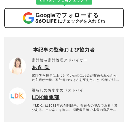
Google
でフォローする
にチェック
✅
を入れてね
本記事の監修および協力者
家計簿＆家計管理アドバイザー
あき 氏
家計簿を10年以上つけていたのにお金が貯められなかっ
た主婦が一転、家計簿のつけ方を変えたことで2年で350
万円貯めることに成功（株や生命保険などの貯蓄も含
む）。 「2年間で350万円貯めた！ズボラ主婦の節約家計
暮らしのおすすめベストバイ
簿管理ブログ」を運営し、これまで1000件以上の家計相
LDK編集部
談に回答。 自身が貯められなかった主婦である経験を活
かし、現在は家計簿・家計管理アドバイザーとして多く
のメディアで活動中。 子供3人、5人家族。東京都在住。
『LDK』は2012年の創刊以来、晋遊舎の理念である「遊
著書に 『スマホでできる あきの新ズボラ家計簿』（秀
びある、ホンネ」を胸に、消費者目線で本音の商品テス
和システム）「1日1行書くだけでお金が貯まる! 『ズボ
トを貫いてきた、女性誌とWEBメディアです。毎月28日
ラ家計簿」練習帖 』(講談社の実用BOOK)など
発行の雑誌とWebサイトで、掃除用品から収納インテリ
ア、食品まで、あらゆるジャンルの商品を徹底的に検
証。編集部と専門家、そして社内検証機関が実際に使っ