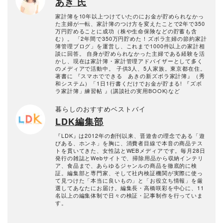
あき 氏
家計簿を10年以上つけていたのにお金が貯められなかっ
た主婦が一転、家計簿のつけ方を変えたことで2年で350
万円貯めることに成功（株や生命保険などの貯蓄も含
む）。 「2年間で350万円貯めた！ズボラ主婦の節約家計
簿管理ブログ」を運営し、これまで1000件以上の家計相
談に回答。 自身が貯められなかった主婦である経験を活
かし、現在は家計簿・家計管理アドバイザーとして多く
のメディアで活動中。 子供3人、5人家族。東京都在住。
著書に 『スマホでできる あきの新ズボラ家計簿』（秀
和システム）「1日1行書くだけでお金が貯まる! 『ズボ
ラ家計簿」練習帖 』(講談社の実用BOOK)など
暮らしのおすすめベストバイ
LDK編集部
『LDK』は2012年の創刊以来、晋遊舎の理念である「遊
びある、ホンネ」を胸に、消費者目線で本音の商品テス
トを貫いてきた、女性誌とWEBメディアです。毎月28日
発行の雑誌とWebサイトで、掃除用品から収納インテリ
ア、食品まで、あらゆるジャンルの商品を徹底的に検
証。編集部と専門家、そして社内検証機関が実際に使っ
て見つけた「本当に良いもの」と「お役立ち情報」を厳
選してあなたにお届け。編集長・高橋咲彩を中心に、11
名以上の編集体制で日々の検証・記事制作を行っていま
す。