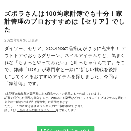
ズボラさんは100均家計簿でも十分！家
計管理のプロおすすめは【セリア】でし
た
2022年8月30日更新
ダイソー、セリア、3COINSの品揃えがさらに充実中！ ア
ウトドアやおうちグリーン、ネイルアイテムなど、気まぐ
れな「ちょっとやってみたい」も叶っちゃうんです。そこ
で、雑誌『LDK』が専門家と一緒に“新しい挑戦を後押
し”してくれるおすすめアイテムを探しました。今回は
「家計簿」です。
※本記事は編集部と専門家による商品テストの結果のもと作成しています。
記事で紹介した商品を購入すると、Amazonや楽天などのアフィリエイトプログラムを通じて
売上の一部が360LiFE（晋遊舎）に還元されます。
ただし、この収益は評価やランキングに一切影響致しません。
詳しくは
（当サイトの制作ポリシー）
をご覧ください。
LDKをいつでもチェック！