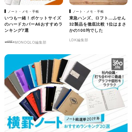
ノート・メモ・手帳
ノート・メモ・手帳
いつも一緒！ポケットサイズ
東急ハンズ、ロフト…ふせん
のハードカバーA6おすすめラ
32製品を徹底比較 1位はまさ
ンキング7選
かの100均でした
LDK編集部
MONOQLO編集部