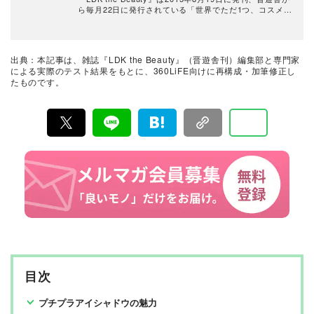
ら毎月22日に発行されている「世界でただ1つ、コスメを
本音で評価する雑誌」および、美容情報のおすすめメデ
ィアです。コスメやスキンケア製品を多角的に検証し、
その実力を忖度なしで評価しています。『LDK the Beau
ty』の展開は雑誌にとどまらず、Instagramなど様々なメ
出典：本記事は、雑誌『LDK the Beauty』（晋遊舎刊）編集部と専門家
ディアで情報を発信中。姉妹誌であるテストする女性誌
による実際のテスト結果をもとに、360LiFE向けに再構成・加筆修正し
『LDK』と同様、メーカーに忖度する事なく、編集部と
たものです。
専門家、そして社内検証機関が実際に使ってテストし
て、消費者におすすめな美容情報をお届け。約15名の編
集体制で日々の検証・記事制作を行っています。
目次
プチプラアイシャドウの魅力