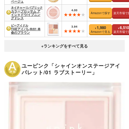
ベージュ
ネイチャーリパブリック
4.00
カラーブロッサム ア
Amazonで探す
楽天市場で
イシャドウ/イブニン
グドレス
ビーアイドル
3.94
1,980
6,510
¥
¥
THEアイパレR/01 本
Amazonで見る
楽天市場で
命のブラウン
ユーピンク「シャインオンステージアイ
パレット/01 ラブストーリー」