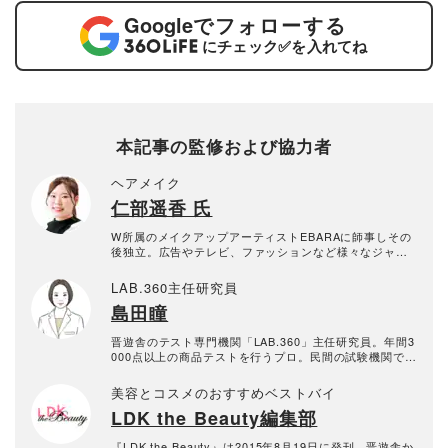
Google
でフォローする
にチェック
✅
を入れてね
本記事の監修および協力者
ヘアメイク
仁部遥香 氏
W所属のメイクアップアーティストEBARAに師事しその
後独立。広告やテレビ、ファッションなど様々なジャン
ルで活躍中。骨格や似合わせを意識したナチュラルメイ
クはもちろん花やペイントを活用したアートメイクも得
LAB.360主任研究員
意とする。
島田瞳
晋遊舎のテスト専門機関「LAB.360」主任研究員。年間3
000点以上の商品テストを行うプロ。民間の試験機関でス
キンケア・メイクアップ化粧品、家電製品など美容関連
の試験に約15年携わり、ヒト肌に関わる計測・評価を行
美容とコスメのおすすめベストバイ
う。メーカーや出版社からの依頼試験に従事し、ユニー
LDK the Beauty編集部
クなビジュアル性を伴う分かりやすい評価作成に努め、
業界の発展に寄与。消費者目線で実使用に則した手法・
評価を心がけている。
『LDK the Beauty』は2015年8月19日に発刊、晋遊舎か