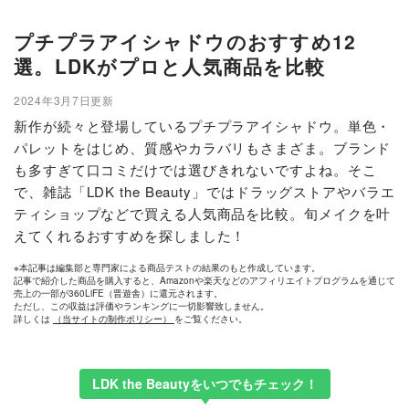
プチプラアイシャドウのおすすめ12
選。LDKがプロと人気商品を比較
2024年3月7日更新
新作が続々と登場しているプチプラアイシャドウ。単色・
パレットをはじめ、質感やカラバリもさまざま。ブランド
も多すぎて口コミだけでは選びきれないですよね。そこ
で、雑誌「LDK the Beauty」ではドラッグストアやバラエ
ティショップなどで買える人気商品を比較。旬メイクを叶
えてくれるおすすめを探しました！
※本記事は編集部と専門家による商品テストの結果のもと作成しています。
記事で紹介した商品を購入すると、Amazonや楽天などのアフィリエイトプログラムを通じて
売上の一部が360LiFE（晋遊舎）に還元されます。
ただし、この収益は評価やランキングに一切影響致しません。
詳しくは
（当サイトの制作ポリシー）
をご覧ください。
LDK the Beautyをいつでもチェック！