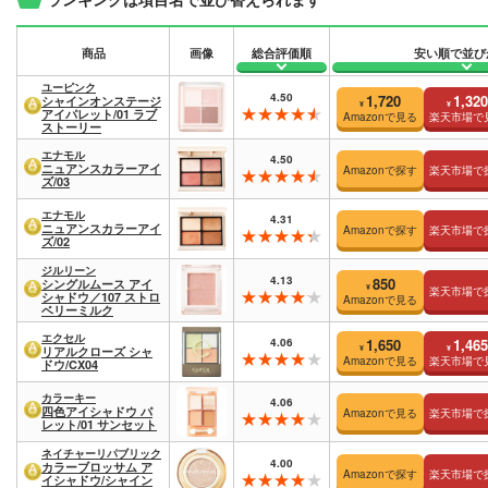
商品
画像
総合評価順
安い順で並び
ユーピンク
4.50
1,720
1,320
シャインオンステージ
¥
¥
アイパレット/01 ラブ
Amazonで見る
楽天市場で
ストーリー
エナモル
4.50
ニュアンスカラーアイ
Amazonで探す
楽天市場で
ズ/03
エナモル
4.31
ニュアンスカラーアイ
Amazonで探す
楽天市場で
ズ/02
ジルリーン
4.13
850
シングルムース アイ
¥
楽天市場で
シャドウ／107 ストロ
Amazonで見る
ベリーミルク
エクセル
4.06
1,650
1,465
¥
¥
リアルクローズ シャ
Amazonで見る
楽天市場で
ドウ/CX04
カラーキー
4.06
四色アイシャドウ パ
Amazonで見る
楽天市場で
レット/01 サンセット
ネイチャーリパブリック
4.00
カラーブロッサム ア
Amazonで探す
楽天市場で
イシャドウ/シャイン