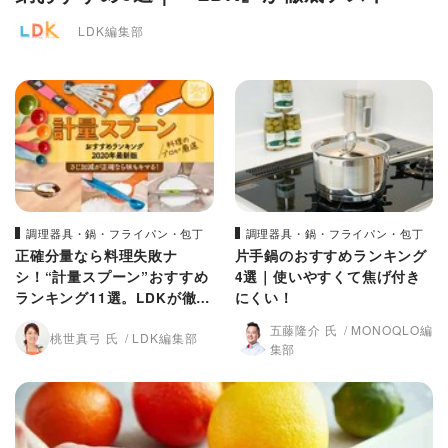
LDK編集部
調理器具・鍋・フライパン・包丁
調理器具・鍋・フライパン・包丁
正確分量なら料理失敗ナ
片手鍋のおすすめランキング
シ！“計量スプーン”おすすめ
4選｜使いやすくて焦げ付き
ランキング11選。LDKが徹底
にくい！
検証
五藤隆介 氏
MONOQLO編
桃世真弓 氏
LDK編集部
集部