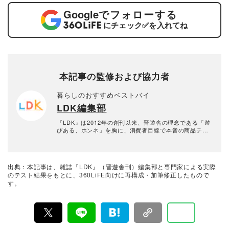
Google
でフォローする
にチェック
✅
を入れてね
本記事の監修および協力者
暮らしのおすすめベストバイ
LDK編集部
『LDK』は2012年の創刊以来、晋遊舎の理念である「遊
びある、ホンネ」を胸に、消費者目線で本音の商品テス
トを貫いてきた、女性誌とWEBメディアです。毎月28日
発行の雑誌とWebサイトで、掃除用品から収納インテリ
ア、食品まで、あらゆるジャンルの商品を徹底的に検
証。編集部と専門家、そして社内検証機関が実際に使っ
出典：本記事は、雑誌『LDK』（晋遊舎刊）編集部と専門家による実際
て見つけた「本当に良いもの」と「お役立ち情報」を厳
のテスト結果をもとに、360LiFE向けに再構成・加筆修正したもので
選してあなたにお届け。編集長・高橋咲彩を中心に、11
す。
名以上の編集体制で日々の検証・記事制作を行っていま
す。