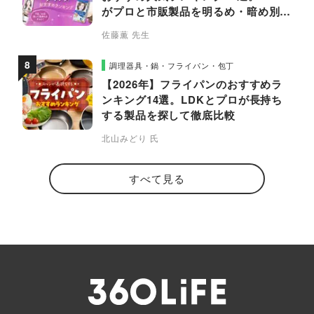
がプロと市販製品を明るめ・暗め別に
比較
佐藤薫 先生
調理器具・鍋・フライパン・包丁
【2026年】フライパンのおすすめラ
ンキング14選。LDKとプロが長持ち
する製品を探して徹底比較
北山みどり 氏
すべて見る