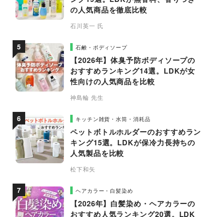
の人気商品を徹底比較
石川英一 氏
石鹸・ボディソープ
【2026年】体臭予防ボディソープの
おすすめランキング14選。LDKが女
性向けの人気商品を比較
神島輪 先生
キッチン雑貨・水筒・消耗品
ペットボトルホルダーのおすすめラン
キング15選。LDKが保冷力長持ちの
人気製品を比較
松下和矢
ヘアカラー・白髪染め
【2026年】白髪染め・ヘアカラーの
おすすめ人気ランキング20選。LDK