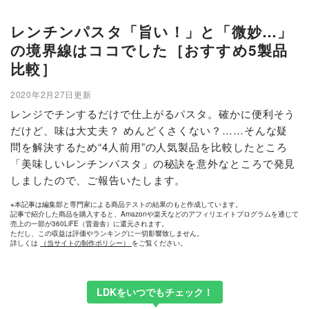
レンチンパスタ「旨い！」と「微妙…」
の境界線はココでした［おすすめ5製品
比較］
2020年2月27日更新
レンジでチンするだけで仕上がるパスタ。確かに便利そう
だけど、味は大丈夫？ めんどくさくない？……そんな疑
問を解決するため“4人前用”の人気製品を比較したところ
「美味しいレンチンパスタ」の秘訣を意外なところで発見
しましたので、ご報告いたします。
※本記事は編集部と専門家による商品テストの結果のもと作成しています。
記事で紹介した商品を購入すると、Amazonや楽天などのアフィリエイトプログラムを通じて
売上の一部が360LiFE（晋遊舎）に還元されます。
ただし、この収益は評価やランキングに一切影響致しません。
詳しくは
（当サイトの制作ポリシー）
をご覧ください。
LDKをいつでもチェック！