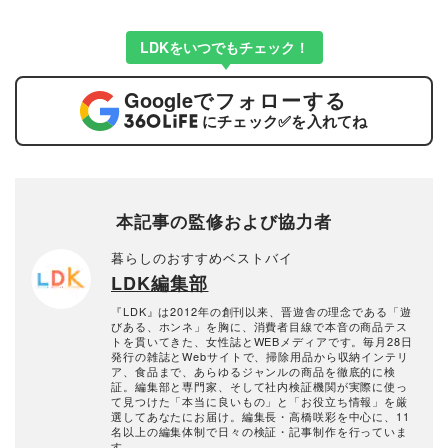
LDKをいつでもチェック！
Google
でフォローする
にチェック
✅
を入れてね
本記事の監修および協力者
暮らしのおすすめベストバイ
LDK編集部
『LDK』は2012年の創刊以来、晋遊舎の理念である「遊
びある、ホンネ」を胸に、消費者目線で本音の商品テス
トを貫いてきた、女性誌とWEBメディアです。毎月28日
発行の雑誌とWebサイトで、掃除用品から収納インテリ
ア、食品まで、あらゆるジャンルの商品を徹底的に検
証。編集部と専門家、そして社内検証機関が実際に使っ
て見つけた「本当に良いもの」と「お役立ち情報」を厳
選してあなたにお届け。編集長・高橋咲彩を中心に、11
名以上の編集体制で日々の検証・記事制作を行っていま
す。