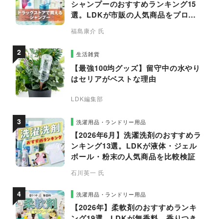
シャンプーのおすすめランキング15
選。LDKが市販の人気商品をプロと
比較
福島康介 氏
生活雑貨
【最強100均グッズ】留守中の水やり
はセリアがベストな理由
LDK編集部
洗濯用品・ランドリー用品
【2026年6月】洗濯洗剤のおすすめラ
ンキング13選。LDKが液体・ジェル
ボール・粉末の人気商品を比較検証
石川英一 氏
洗濯用品・ランドリー用品
【2026年】柔軟剤のおすすめランキ
ング19選。LDKが無香料、香りつき