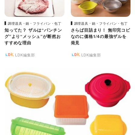
調理器具・鍋・フライパン・包丁
調理器具・鍋・フライパン・包丁
知ってた？ ザルは“パンチン
さらば目詰まり！ 無印完コピ
グ”より“メッシュ”が断然お
なのに価格1/4の最強ザルを
すすめな理由
発見
LDK編集部
LDK編集部