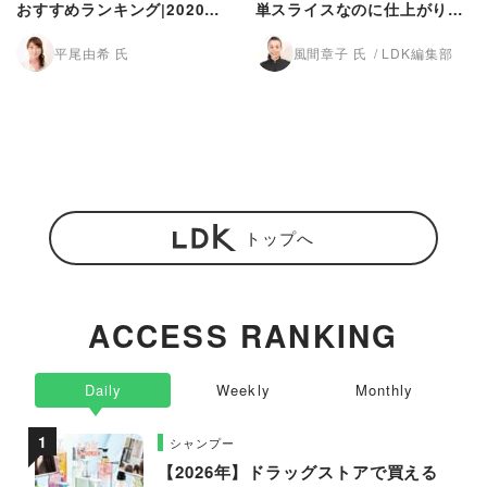
おすすめランキング|2020年
単スライスなのに仕上がり完
最新版
璧。LDKが紹介
平尾由希 氏
風間章子 氏
LDK編集部
トップへ
ACCESS RANKING
Daily
Weekly
Monthly
シャンプー
【2026年】ドラッグストアで買える