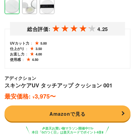
総合評価:
4.25
UVカット力
5.00
仕上がり
3.50
お直し力
4.00
使用感
4.50
アディクション
スキンケアUV タッチアップ クッション 001
最安価格:
3,975
〜
¥
Amazonで見る
🎉楽天お買い物マラソン開催中!!✨
本日「0のつく日」は楽天カードでポイント4倍⬆️