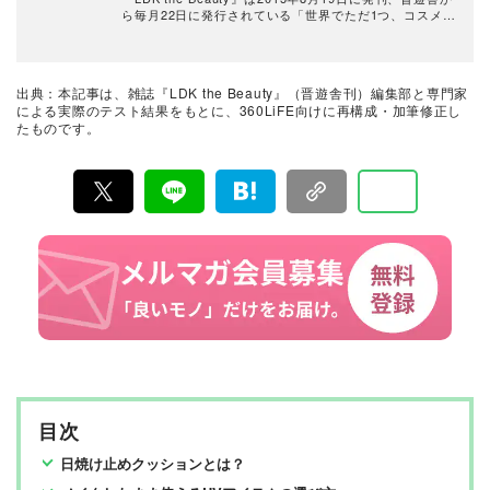
ら毎月22日に発行されている「世界でただ1つ、コスメを
本音で評価する雑誌」および、美容情報のおすすめメデ
ィアです。コスメやスキンケア製品を多角的に検証し、
その実力を忖度なしで評価しています。『LDK the Beau
ty』の展開は雑誌にとどまらず、Instagramなど様々なメ
出典：本記事は、雑誌『LDK the Beauty』（晋遊舎刊）編集部と専門家
ディアで情報を発信中。姉妹誌であるテストする女性誌
による実際のテスト結果をもとに、360LiFE向けに再構成・加筆修正し
『LDK』と同様、メーカーに忖度する事なく、編集部と
たものです。
専門家、そして社内検証機関が実際に使ってテストし
て、消費者におすすめな美容情報をお届け。約15名の編
集体制で日々の検証・記事制作を行っています。
目次
日焼け止めクッションとは？