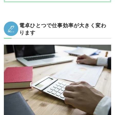
【2位】キヤノン「HS-1250WUC」
【3位】カシオ「DF-120GT」
【4位】キヤノン「HS-1220TUG」
電卓ひとつで仕事効率が大きく変わ
【5位】シャープ「EL-SA72-x」
【6位】カシオ「JF-200RC」
ります
【7位】シチズン「DM1240」
【8位】カシオ「DS-20WK」
【9位】シャープ「EL-S752K」
【10位】シャープ「EL-N732K コンパクト版」
惜しくもベスト10から漏れたのはこちらの製品
おわりに