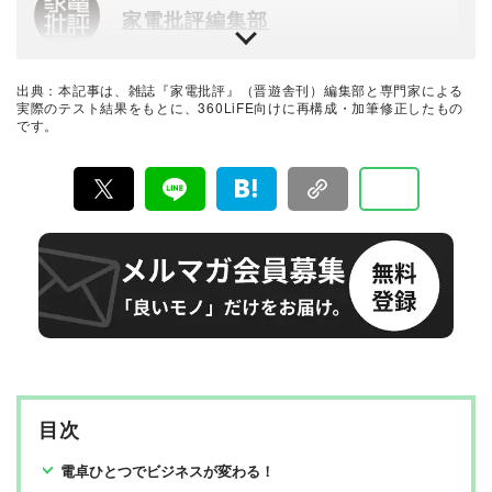
家電批評編集部
『家電批評』は2009年11月創刊の月刊誌で、毎月3日に
発行している雑誌および家電専門情報を提供するWEBメ
ディア。あらゆる家電製品にまつわる「ユーザーが気に
出典：本記事は、雑誌『家電批評』（晋遊舎刊）編集部と専門家による
なっていること」を深く掘り下げ、専門家や自社検証機
ライター・編集者
実際のテスト結果をもとに、360LiFE向けに再構成・加筆修正したもの
関と協力して徹底的にテスト・評価する。高額なテレビ
です。
岡野 学 氏
から数百円の乾電池まで、編集部と専門家、そして社内
検証機関が実機テストを行い、価格やブランドに惑わさ
れることなく製品の本質的な性能を見極め、その良し悪
モノ系、マネー系の媒体を中心に、編集者・ライターと
しをありのまま、雑誌およびWEBコンテンツとして発
して活動。雑誌『家電批評』（晋遊舎）にて、リモート
信。編集長・阿部淳平を中心に、11名以上の編集体制で
介護実践記「ウチのおかんがボケちゃいまして Season
日々の検証・記事制作を行っています。
2」を連載中。
目次
電卓ひとつでビジネスが変わる！