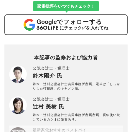
家電批評をいつでもチェック！
Google
でフォローする
にチェック
✅
を入れてね
本記事の監修および協力者
公認会計士・税理士
鈴木陽介 氏
鈴木・辻村公認会計士共同事務所所属。電卓は「しっか
りした打鍵感」のキヤノン派。
公認会計士・税理士
辻村 美樹 氏
鈴木・辻村公認会計士共同事務所所属所属。長年使い続
けているカシオに愛着あり。
最新家電おすすめベストバイ