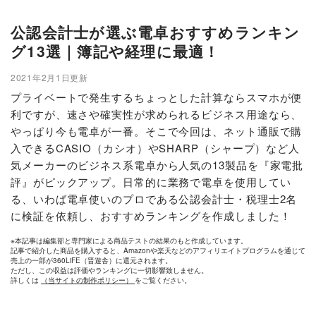
公認会計士が選ぶ電卓おすすめランキン
グ13選｜簿記や経理に最適！
2021年2月1日更新
プライベートで発生するちょっとした計算ならスマホが便
利ですが、速さや確実性が求められるビジネス用途なら、
やっぱり今も電卓が一番。そこで今回は、ネット通販で購
入できるCASIO（カシオ）やSHARP（シャープ）など人
気メーカーのビジネス系電卓から人気の13製品を『家電批
評』がピックアップ。日常的に業務で電卓を使用してい
る、いわば電卓使いのプロである公認会計士・税理士2名
に検証を依頼し、おすすめランキングを作成しました！
※本記事は編集部と専門家による商品テストの結果のもと作成しています。
記事で紹介した商品を購入すると、Amazonや楽天などのアフィリエイトプログラムを通じて
売上の一部が360LiFE（晋遊舎）に還元されます。
ただし、この収益は評価やランキングに一切影響致しません。
詳しくは
（当サイトの制作ポリシー）
をご覧ください。