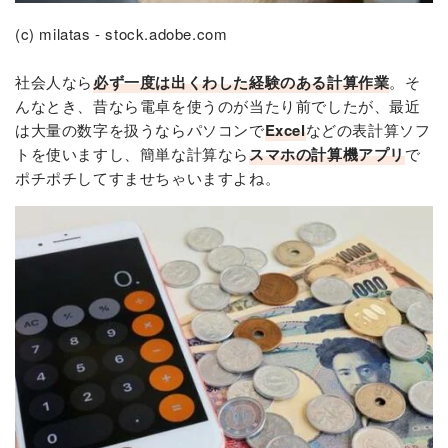
(c) milatas - stock.adobe.com
社会人なら
必ず一度は出くわした経験のある計算作業
。そ
んなとき、昔なら電卓を使うのが当たり前でしたが、最近
は大量の数字を扱うならパソコンで
Excel
などの表計算ソフ
トを使いますし、簡単な計算なら
スマホの計算機アプリ
で
ポチポチしてすませちゃいますよね。