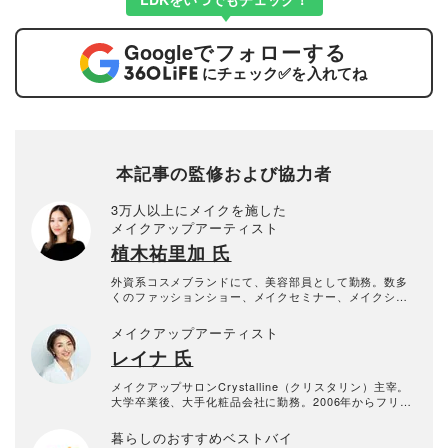
Google
でフォローする
にチェック
✅
を入れてね
本記事の監修および協力者
3万人以上にメイクを施した
メイクアップアーティスト
植木祐里加 氏
外資系コスメブランドにて、美容部員として勤務。数多
くのファッションショー、メイクセミナー、メイクショ
ーなどを担当。約3万人以上にメイクを施し、さまざまな
メイクの悩みに向き合ってきた経験を生かし、現在はメ
メイクアップアーティスト
イクサロンを経営。
レイナ 氏
メイクアップサロンCrystalline（クリスタリン）主宰。
大学卒業後、大手化粧品会社に勤務。2006年からフリー
ランスのメイクアップアーティストとして活動。幅広い
年齢層の女優やタレントからの指名が殺到。大人のリア
暮らしのおすすめベストバイ
ルなメイクの悩みに寄り添ってくれる提案も大好評。そ