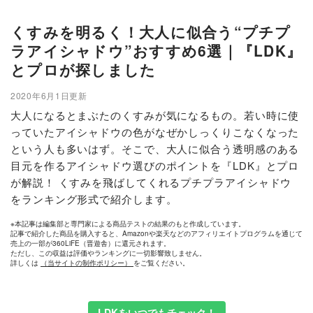
くすみを明るく！大人に似合う“プチプ
ラアイシャドウ”おすすめ6選｜『LDK』
とプロが探しました
2020年6月1日更新
大人になるとまぶたのくすみが気になるもの。若い時に使
っていたアイシャドウの色がなぜかしっくりこなくなった
という人も多いはず。そこで、大人に似合う透明感のある
目元を作るアイシャドウ選びのポイントを『LDK』とプロ
が解説！ くすみを飛ばしてくれるプチプラアイシャドウ
をランキング形式で紹介します。
※本記事は編集部と専門家による商品テストの結果のもと作成しています。
記事で紹介した商品を購入すると、Amazonや楽天などのアフィリエイトプログラムを通じて
売上の一部が360LiFE（晋遊舎）に還元されます。
ただし、この収益は評価やランキングに一切影響致しません。
詳しくは
（当サイトの制作ポリシー）
をご覧ください。
LDKをいつでもチェック！