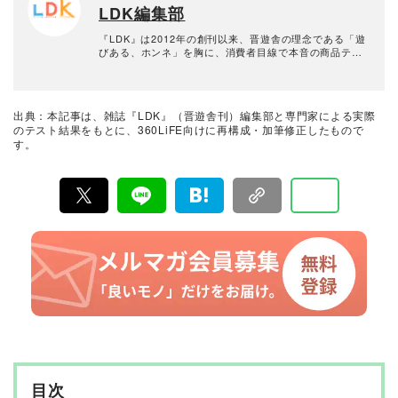
LDK編集部
の人らしさを生かしつつ、隠れた魅力を引き出すことを
得意とする。ビューティーを中心に、美容誌・女性誌の
美容企画の監修、CM・Webの撮影、メイクイベントへの
『LDK』は2012年の創刊以来、晋遊舎の理念である「遊
出演、化粧品会社の製品開発のアドバイス、コンサルテ
びある、ホンネ」を胸に、消費者目線で本音の商品テス
ィングなど、一線で活動。一般の方向けに完全予約制の
トを貫いてきた、女性誌とWEBメディアです。毎月28日
プライベートメイクレッスンやグループレッスン、メイ
発行の雑誌とWebサイトで、掃除用品から収納インテリ
クのプロ向けにレイナメイク教室・研究室で後進の育成
ア、食品まで、あらゆるジャンルの商品を徹底的に検
にも力を入れている。
証。編集部と専門家、そして社内検証機関が実際に使っ
出典：本記事は、雑誌『LDK』（晋遊舎刊）編集部と専門家による実際
て見つけた「本当に良いもの」と「お役立ち情報」を厳
のテスト結果をもとに、360LiFE向けに再構成・加筆修正したもので
選してあなたにお届け。編集長・高橋咲彩を中心に、11
す。
名以上の編集体制で日々の検証・記事制作を行っていま
す。
目次