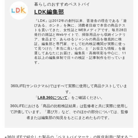
暮らしのおすすめベストバイ
LDK編集部
『LDK』は2012年の創刊以来、晋遊舎の理念である「遊
びある、ホンネ」を胸に、消費者目線で本音の商品テス
トを貫いてきた、女性誌とWEBメディアです。毎月28日
発行の雑誌とWebサイトで、掃除用品から収納インテリ
ア、食品まで、あらゆるジャンルの商品を徹底的に検
証。編集部と専門家、そして社内検証機関が実際に使っ
て見つけた「本当に良いもの」と「お役立ち情報」を厳
選してあなたにお届け。編集長・高橋咲彩を中心に、11
名以上の編集体制で日々の検証・記事制作を行っていま
す。
360LiFE(サンロクマル)ではすべて実際に使用して商品テストしていま
す。
「
LAB.360について
」をご確認ください。
360LiFEにおける「商品の比較検証結果」は監修者と共に実際に使用し
て評価しています。「選び方」など、そのほかの部分については、監修
者または編集部の知見をもとにまとめたものです。
※360LiFEで紹介した製品の「ベストバイマーク」の販促利用に関するご