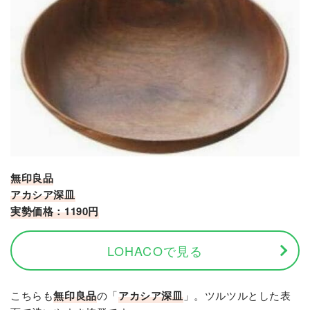
無印良品
アカシア深皿
実勢価格：1190円
LOHACOで見る
こちらも
無印良品
の「
アカシア深皿
」。ツルツルとした表