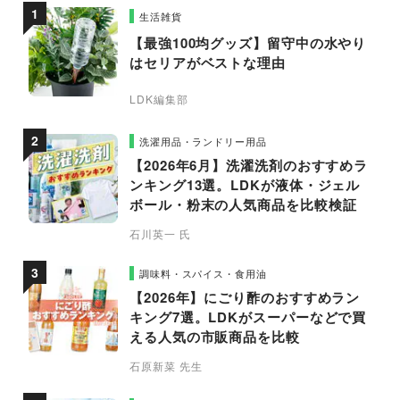
生活雑貨
【最強100均グッズ】留守中の水やり
はセリアがベストな理由
LDK編集部
洗濯用品・ランドリー用品
【2026年6月】洗濯洗剤のおすすめラ
ンキング13選。LDKが液体・ジェル
ボール・粉末の人気商品を比較検証
石川英一 氏
調味料・スパイス・食用油
【2026年】にごり酢のおすすめラン
キング7選。LDKがスーパーなどで買
える人気の市販商品を比較
石原新菜 先生