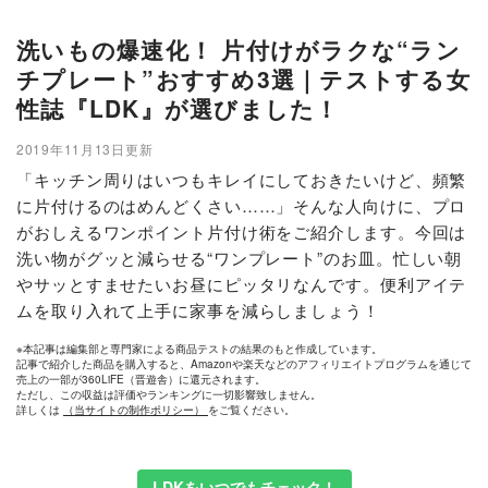
洗いもの爆速化！ 片付けがラクな“ラン
チプレート”おすすめ3選｜テストする女
性誌『LDK』が選びました！
2019年11月13日更新
「キッチン周りはいつもキレイにしておきたいけど、頻繁
に片付けるのはめんどくさい……」そんな人向けに、プロ
がおしえるワンポイント片付け術をご紹介します。今回は
洗い物がグッと減らせる“ワンプレート”のお皿。忙しい朝
やサッとすませたいお昼にピッタリなんです。便利アイテ
ムを取り入れて上手に家事を減らしましょう！
※本記事は編集部と専門家による商品テストの結果のもと作成しています。
記事で紹介した商品を購入すると、Amazonや楽天などのアフィリエイトプログラムを通じて
売上の一部が360LiFE（晋遊舎）に還元されます。
ただし、この収益は評価やランキングに一切影響致しません。
詳しくは
（当サイトの制作ポリシー）
をご覧ください。
LDKをいつでもチェック！