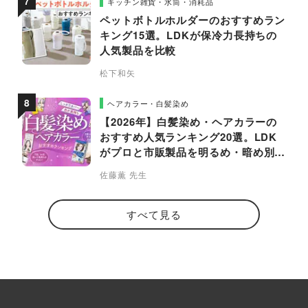
キッチン雑貨・水筒・消耗品
ペットボトルホルダーのおすすめラン
キング15選。LDKが保冷力長持ちの
人気製品を比較
松下和矢
ヘアカラー・白髪染め
【2026年】白髪染め・ヘアカラーの
おすすめ人気ランキング20選。LDK
がプロと市販製品を明るめ・暗め別に
比較
佐藤薫 先生
すべて見る