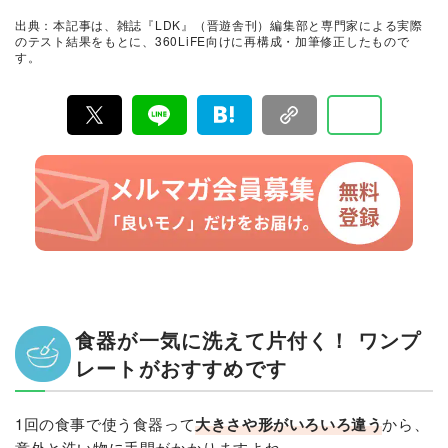
証。編集部と専門家、そして社内検証機関が実際に使っ
出典：本記事は、雑誌『LDK』（晋遊舎刊）編集部と専門家による実際
て見つけた「本当に良いもの」と「お役立ち情報」を厳
のテスト結果をもとに、360LiFE向けに再構成・加筆修正したもので
選してあなたにお届け。編集長・高橋咲彩を中心に、11
す。
名以上の編集体制で日々の検証・記事制作を行っていま
す。
食器が一気に洗えて片付く！ ワンプ
レートがおすすめです
1回の食事で使う食器って
大きさや形がいろいろ違う
から、
意外と洗い物に手間がかかりますよね……。