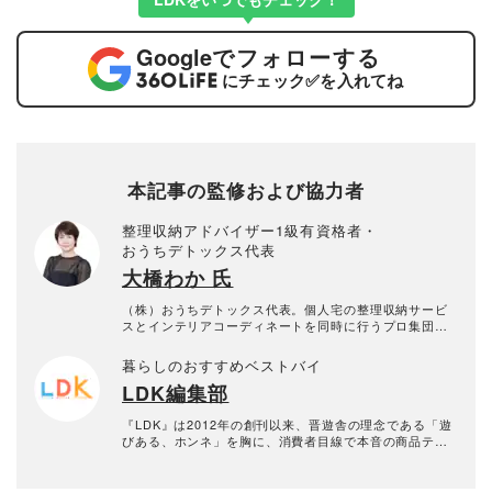
Google
でフォローする
にチェック
✅
を入れてね
本記事の監修および協力者
整理収納アドバイザー1級有資格者・
おうちデトックス代表
大橋わか 氏
（株）おうちデトックス代表。個人宅の整理収納サービ
スとインテリアコーディネートを同時に行うプロ集団。
お片付けスタッフ全員、整理収納アドバイザー1級有資格
者。年間約1000回以上のお片づけに悩む個人宅の整理収
暮らしのおすすめベストバイ
納サービス実績あり。
LDK編集部
『LDK』は2012年の創刊以来、晋遊舎の理念である「遊
びある、ホンネ」を胸に、消費者目線で本音の商品テス
トを貫いてきた、女性誌とWEBメディアです。毎月28日
発行の雑誌とWebサイトで、掃除用品から収納インテリ
ア、食品まで、あらゆるジャンルの商品を徹底的に検